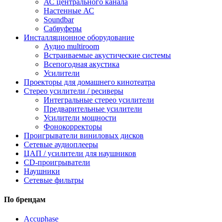
АС центрального канала
Настенные АС
Soundbar
Сабвуферы
Инсталляционное оборудование
Аудио multiroom
Встраиваемые акустические системы
Всепогодная акустика
Усилители
Проекторы для домашнего кинотеатра
Стерео усилители / ресиверы
Интегральные стерео усилители
Предварительные усилители
Усилители мощности
Фонокорректоры
Проигрыватели виниловых дисков
Сетевые аудиоплееры
ЦАП / усилители для наушников
CD-проигрыватели
Наушники
Сетевые фильтры
По брендам
Accuphase