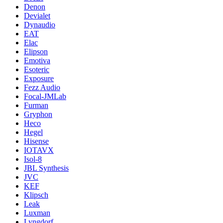
Denon
Devialet
Dynaudio
EAT
Elac
Elipson
Emotiva
Esoteric
Exposure
Fezz Audio
Focal-JMLab
Furman
Gryphon
Heco
Hegel
Hisense
IOTAVX
Isol-8
JBL Synthesis
JVC
KEF
Klipsch
Leak
Luxman
Lyngdorf