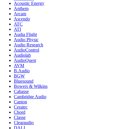
Acoustic Energy
Anthem
Arcam
Ascendo
ATC
ATI
Audia Flight
Audio Physic
Audio Research
AudioControl
Audiolab
AudioQuest
AVM
B.Audio
BGW
Bluesound
Bowers & Wilkins
Cabasse
Cambridge Audio
Canton
Ceratec
Chord
Classe
Clearaudio
DALI