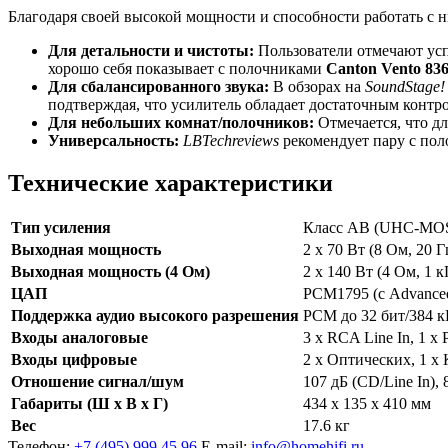
Благодаря своей высокой мощности и способности работать с 
Для детальности и чистоты:
Пользователи отмечают ус
хорошо себя показывает с полочниками
Canton Vento 836
Для сбалансированного звука:
В обзорах на
SoundStage!
подтверждая, что усилитель обладает достаточным контр
Для небольших комнат/полочников:
Отмечается, что дл
Универсальность:
LBTechreviews
рекомендует пару с пол
Технические характеристики
Тип усиления
Класс AB (UHC-MOS S
Выходная мощность
2 x 70 Вт (8 Ом, 20
Выходная мощность (4 Ом)
2 x 140 Вт (4 Ом, 1 
ЦАП
PCM1795 (с Advanced
Поддержка аудио высокого разрешения
PCM до 32 бит/384 к
Входы аналоговые
3 x RCA Line In, 1 x 
Входы цифровые
2 x Оптических, 1 x
Отношение сигнал/шум
107 дБ (CD/Line In),
Габариты (Ш x В x Г)
434 x 135 x 410 мм
Вес
17.6 кг
Телефон:
+7 (495) 999 45 96
E-mail:
info@homehifi.ru