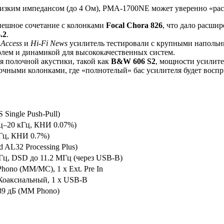
низким импедансом (до 4 Ом), PMA-1700NE может уверенно «рас
пешное сочетание с колонками
Focal Chora 826
, что дало расши
.2
.
 Access
и
Hi-Fi News
усилитель тестировали с крупными наполь
олем и динамикой для высококачественных систем.
я полочной акустики, такой как
B&W 606 S2
, мощности усилител
очными колонками, где «полнотелый» бас усилителя будет воспр
ingle Push-Pull)
 Гц–20 кГц, КНИ 0.07%)
кГц, КНИ 0.7%)
 AL32 Processing Plus)
Гц, DSD до 11.2 МГц (через USB-B)
Phono (MM/MC), 1 x Ext. Pre In
 Коаксиальный, 1 x USB-B
 89 дБ (MM Phono)