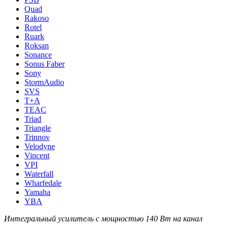
Quad
Rakoso
Rotel
Ruark
Roksan
Sonance
Sonus Faber
Sony
StormAudio
SVS
T+A
TEAC
Triad
Triangle
Trinnov
Velodyne
Vincent
VPI
Waterfall
Wharfedale
Yamaha
YBA
Интегральный усилитель с мощностью 140 Вт на канал