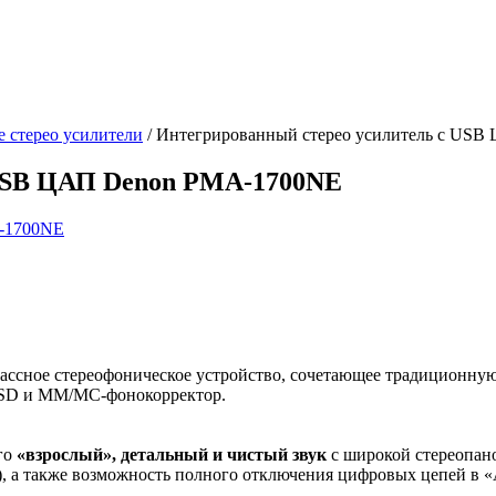
 стерео усилители
/
Интегрированный стерео усилитель с US
 USB ЦАП Denon PMA-1700NE
ассное стереофоническое устройство, сочетающее традиционну
DSD и MM/MC-фонокорректор.
го
«взрослый», детальный и чистый звук
с широкой стереопано
и), а также возможность полного отключения цифровых цепей в