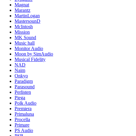
Magnat
Marantz
MartinLogan
MastersounD
McIntosh
Mission
MK Sound
Music hall
Monitor Audio
Moon by SimAudio
Musical Fidelity
NAD
Naim
Onkyo
Paradigm
Parasound
Perlisten
Piega
Polk Audio
Premiera
Primaluna
Procella
Primare
PS Audio
PSB