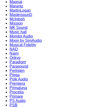
Magnat
Marantz
MartinLogan
MastersounD
McIntosh
Mission
MK Sound
Music hall
Monitor Audio
Moon by SimAudio
Musical Fidelity
NAD
Naim
Onkyo
Paradigm
Parasound
Perlisten
Piega
Polk Audio
Premiera
Primaluna
Procella
Primare
PS Audio
PSB