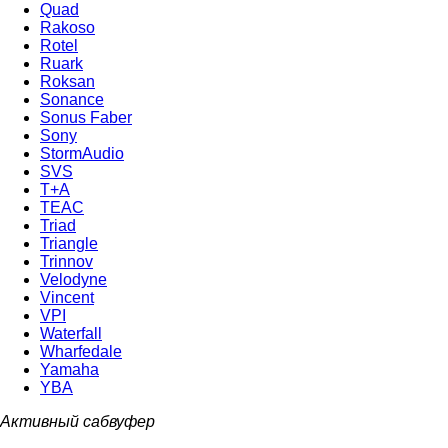
Quad
Rakoso
Rotel
Ruark
Roksan
Sonance
Sonus Faber
Sony
StormAudio
SVS
T+A
TEAC
Triad
Triangle
Trinnov
Velodyne
Vincent
VPI
Waterfall
Wharfedale
Yamaha
YBA
Активный сабвуфер