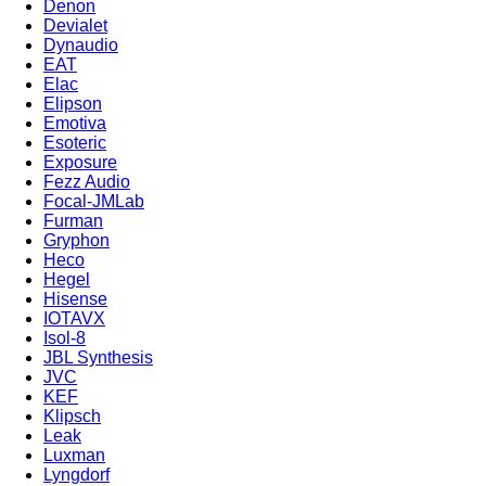
Denon
Devialet
Dynaudio
EAT
Elac
Elipson
Emotiva
Esoteric
Exposure
Fezz Audio
Focal-JMLab
Furman
Gryphon
Heco
Hegel
Hisense
IOTAVX
Isol-8
JBL Synthesis
JVC
KEF
Klipsch
Leak
Luxman
Lyngdorf