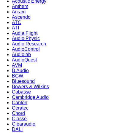
Acoustic Energy
Anthem
Arcam
Ascendo
ATC
ATI
Audia Flight
Audio Physic
Audio Research
AudioControl
Audiolab
AudioQuest
AVM
B.Audio
BGW
Bluesound
Bowers & Wilkins
Cabasse
Cambridge Audio
Canton
Ceratec
Chord
Classe
Clearaudio
DALI