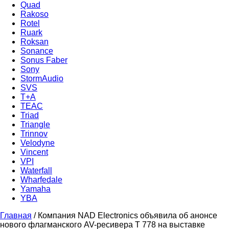
Quad
Rakoso
Rotel
Ruark
Roksan
Sonance
Sonus Faber
Sony
StormAudio
SVS
T+A
TEAC
Triad
Triangle
Trinnov
Velodyne
Vincent
VPI
Waterfall
Wharfedale
Yamaha
YBA
Главная
/
Компания NAD Electronics объявила об анонсе
нового флагманского AV-ресивера T 778 на выставке