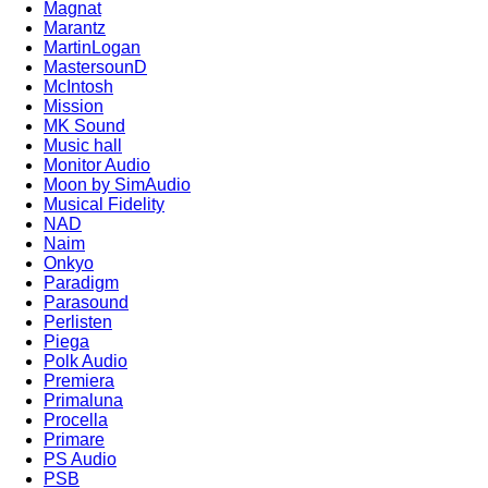
Magnat
Marantz
MartinLogan
MastersounD
McIntosh
Mission
MK Sound
Music hall
Monitor Audio
Moon by SimAudio
Musical Fidelity
NAD
Naim
Onkyo
Paradigm
Parasound
Perlisten
Piega
Polk Audio
Premiera
Primaluna
Procella
Primare
PS Audio
PSB