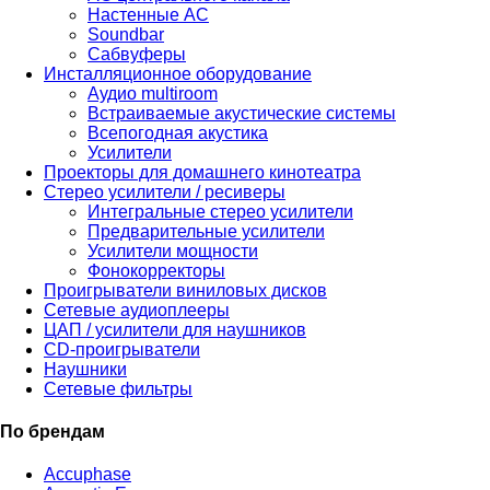
Настенные АС
Soundbar
Сабвуферы
Инсталляционное оборудование
Аудио multiroom
Встраиваемые акустические системы
Всепогодная акустика
Усилители
Проекторы для домашнего кинотеатра
Стерео усилители / ресиверы
Интегральные стерео усилители
Предварительные усилители
Усилители мощности
Фонокорректоры
Проигрыватели виниловых дисков
Сетевые аудиоплееры
ЦАП / усилители для наушников
CD-проигрыватели
Наушники
Сетевые фильтры
По брендам
Accuphase