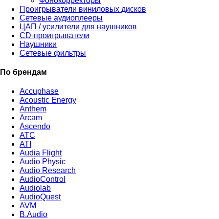
Фонокорректоры
Проигрыватели виниловых дисков
Сетевые аудиоплееры
ЦАП / усилители для наушников
CD-проигрыватели
Наушники
Сетевые фильтры
По брендам
Accuphase
Acoustic Energy
Anthem
Arcam
Ascendo
ATC
ATI
Audia Flight
Audio Physic
Audio Research
AudioControl
Audiolab
AudioQuest
AVM
B.Audio