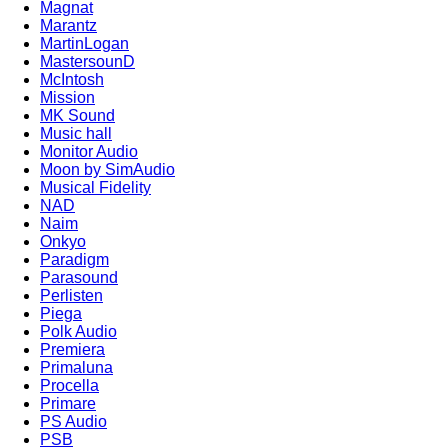
Magnat
Marantz
MartinLogan
MastersounD
McIntosh
Mission
MK Sound
Music hall
Monitor Audio
Moon by SimAudio
Musical Fidelity
NAD
Naim
Onkyo
Paradigm
Parasound
Perlisten
Piega
Polk Audio
Premiera
Primaluna
Procella
Primare
PS Audio
PSB