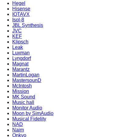
Hegel
Hisense
IOTAVX
Isol-8
JBL Synthesis
JVC
KEF
Klipsch
Leak
Luxman
Lyngdorf
Magnat
Marantz
MartinLogan
MastersounD
McIntosh
Mission
MK Sound
Music hall
Monitor Audio
Moon by SimAudio
Musical Fidelity
NAD
Naim
Onkyo