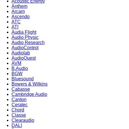
Acoustic Energy
Anthem
Arcam
Ascendo
ATC
ATI
Audia Flight
Audio Physic
Audio Research
AudioControl
Audiolab
AudioQuest
AVM
B.Audio
BGW
Bluesound
Bowers & Wilkins
Cabasse
Cambridge Audio
Canton
Ceratec
Chord
Classe
Clearaudio
DALI