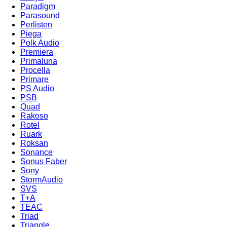
Paradigm
Parasound
Perlisten
Piega
Polk Audio
Premiera
Primaluna
Procella
Primare
PS Audio
PSB
Quad
Rakoso
Rotel
Ruark
Roksan
Sonance
Sonus Faber
Sony
StormAudio
SVS
T+A
TEAC
Triad
Triangle