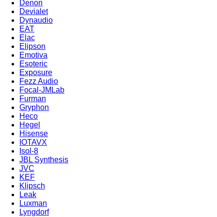
Denon
Devialet
Dynaudio
EAT
Elac
Elipson
Emotiva
Esoteric
Exposure
Fezz Audio
Focal-JMLab
Furman
Gryphon
Heco
Hegel
Hisense
IOTAVX
Isol-8
JBL Synthesis
JVC
KEF
Klipsch
Leak
Luxman
Lyngdorf