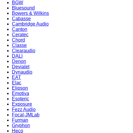
BGW
Bluesound
Bowers & Wilkins
Cabasse
Cambridge Audio
Canton
Ceratec
Chord
Classe
Clearaudio
DALI
Denon
Devialet
Dynaudio
EAT
Elac
Elipson
Emotiva
Esoteric
Exposure
Fezz Audio
Focal-JMLab
Furman
Gryphon
Heco