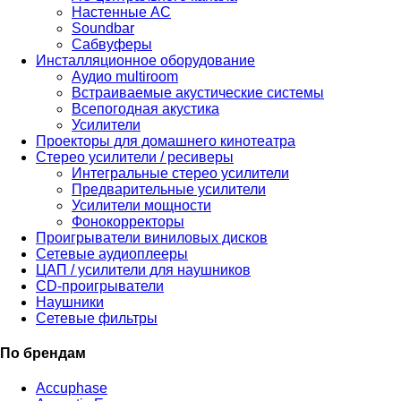
Настенные АС
Soundbar
Сабвуферы
Инсталляционное оборудование
Аудио multiroom
Встраиваемые акустические системы
Всепогодная акустика
Усилители
Проекторы для домашнего кинотеатра
Стерео усилители / ресиверы
Интегральные стерео усилители
Предварительные усилители
Усилители мощности
Фонокорректоры
Проигрыватели виниловых дисков
Сетевые аудиоплееры
ЦАП / усилители для наушников
CD-проигрыватели
Наушники
Сетевые фильтры
По брендам
Accuphase