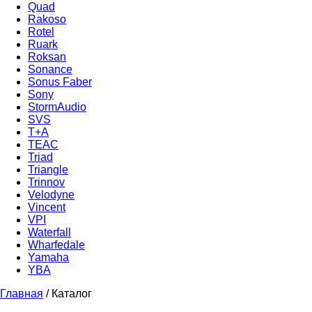
Quad
Rakoso
Rotel
Ruark
Roksan
Sonance
Sonus Faber
Sony
StormAudio
SVS
T+A
TEAC
Triad
Triangle
Trinnov
Velodyne
Vincent
VPI
Waterfall
Wharfedale
Yamaha
YBA
Главная
/
Каталог