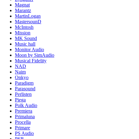
Magnat
Marantz
MartinLogan
MastersounD
McIntosh
Mission
MK Sound
Music hall
Monitor Audio
Moon by SimAudio
Musical Fidelity
NAD
Naim
Onkyo
Paradigm
Parasound
Perlisten
Piega
Polk Audio
Premiera
Primaluna
Procella
Primare
PS Audio
PSB