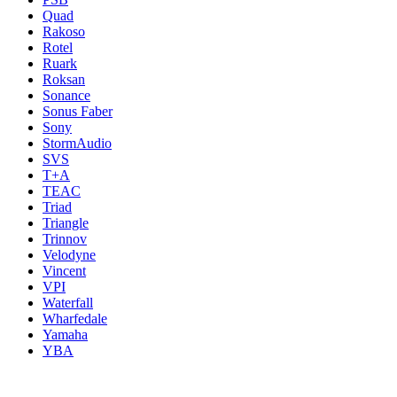
Quad
Rakoso
Rotel
Ruark
Roksan
Sonance
Sonus Faber
Sony
StormAudio
SVS
T+A
TEAC
Triad
Triangle
Trinnov
Velodyne
Vincent
VPI
Waterfall
Wharfedale
Yamaha
YBA