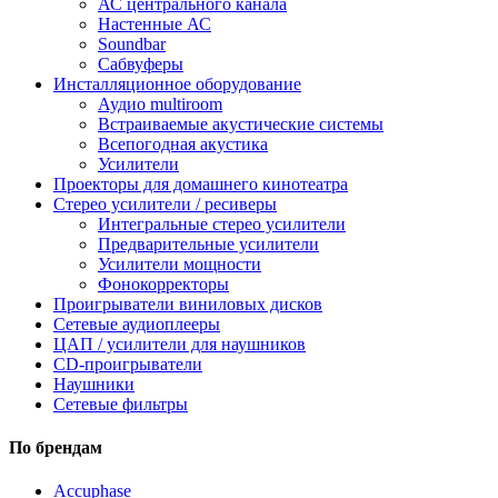
АС центрального канала
Настенные АС
Soundbar
Сабвуферы
Инсталляционное оборудование
Аудио multiroom
Встраиваемые акустические системы
Всепогодная акустика
Усилители
Проекторы для домашнего кинотеатра
Стерео усилители / ресиверы
Интегральные стерео усилители
Предварительные усилители
Усилители мощности
Фонокорректоры
Проигрыватели виниловых дисков
Сетевые аудиоплееры
ЦАП / усилители для наушников
CD-проигрыватели
Наушники
Сетевые фильтры
По брендам
Accuphase