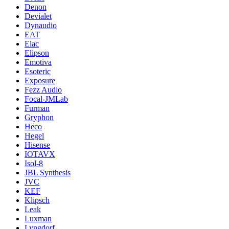
Denon
Devialet
Dynaudio
EAT
Elac
Elipson
Emotiva
Esoteric
Exposure
Fezz Audio
Focal-JMLab
Furman
Gryphon
Heco
Hegel
Hisense
IOTAVX
Isol-8
JBL Synthesis
JVC
KEF
Klipsch
Leak
Luxman
Lyngdorf