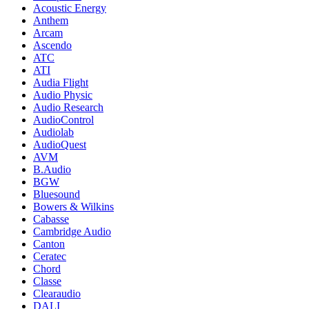
Acoustic Energy
Anthem
Arcam
Ascendo
ATC
ATI
Audia Flight
Audio Physic
Audio Research
AudioControl
Audiolab
AudioQuest
AVM
B.Audio
BGW
Bluesound
Bowers & Wilkins
Cabasse
Cambridge Audio
Canton
Ceratec
Chord
Classe
Clearaudio
DALI