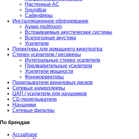
Настенные АС
Soundbar
Сабвуферы
Инсталляционное оборудование
Аудио multiroom
Встраиваемые акустические системы
Всепогодная акустика
Усилители
Проекторы для домашнего кинотеатра
Стерео усилители / ресиверы
Интегральные стерео усилители
Предварительные усилители
Усилители мощности
Фонокорректоры
Проигрыватели виниловых дисков
Сетевые аудиоплееры
ЦАП / усилители для наушников
CD-проигрыватели
Наушники
Сетевые фильтры
По брендам
Accuphase