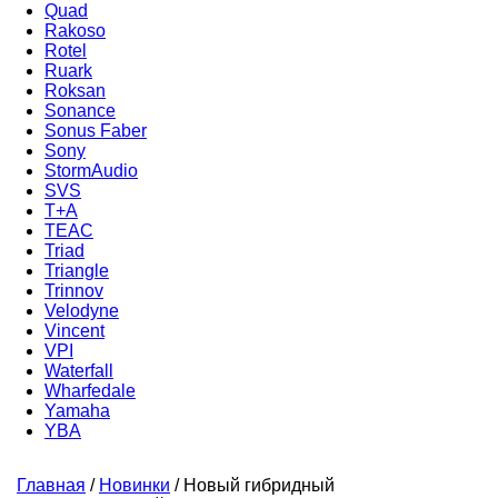
Quad
Rakoso
Rotel
Ruark
Roksan
Sonance
Sonus Faber
Sony
StormAudio
SVS
T+A
TEAC
Triad
Triangle
Trinnov
Velodyne
Vincent
VPI
Waterfall
Wharfedale
Yamaha
YBA
Главная
/
Новинки
/
Новый гибридный