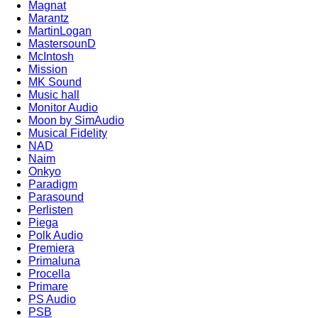
Magnat
Marantz
MartinLogan
MastersounD
McIntosh
Mission
MK Sound
Music hall
Monitor Audio
Moon by SimAudio
Musical Fidelity
NAD
Naim
Onkyo
Paradigm
Parasound
Perlisten
Piega
Polk Audio
Premiera
Primaluna
Procella
Primare
PS Audio
PSB