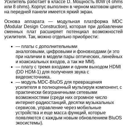
Усилитель работает в классе D. Мощность 80W (4 ohms
или 8 ohms). Корпус выполнен в черном матовом цвете,
на передней панели имеется яркий экран.
Основа аппарата — модульная платформа MDC
(Modular Design Construction), которая при добавлении
сменных плат расширяет потенциал возможностей
усилителя. Так, можно отдельно приобрести:
— платы с дополнительными
аналоговыми, цифровыми и фоновходами (и это
при наличии в модели пары оптических, линейных
и коаксиальных входов, а так же ММ).
— плату с тремя входами и одним выходом HDMI
(DD HDM-1) для получения звука с
видеоисточника.
— модуль MDC-BluOS для превращения
усилителя в полноценный мультирум компонент, с
практически безграничными сетевыми
возможностями (среди них огромное число
интернет-радиостанций, десятки музыкальных
сервисов, управление через мобильные
устройства и еще масса функций, которые
появляются с каждым новым обновлением BluOS
экосистемы).