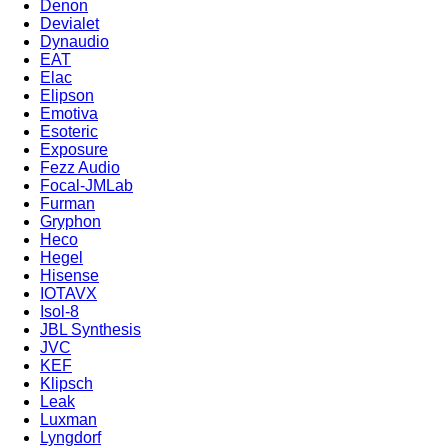
Denon
Devialet
Dynaudio
EAT
Elac
Elipson
Emotiva
Esoteric
Exposure
Fezz Audio
Focal-JMLab
Furman
Gryphon
Heco
Hegel
Hisense
IOTAVX
Isol-8
JBL Synthesis
JVC
KEF
Klipsch
Leak
Luxman
Lyngdorf