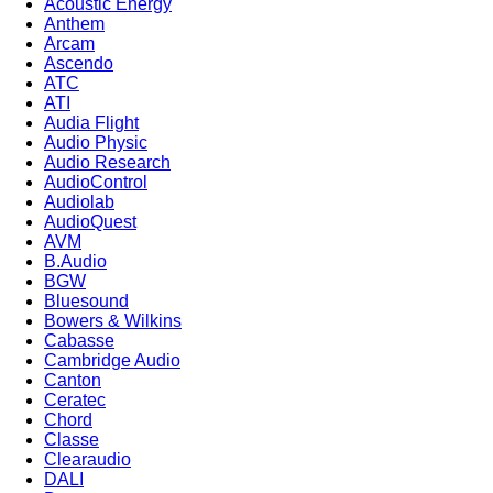
Acoustic Energy
Anthem
Arcam
Ascendo
ATC
ATI
Audia Flight
Audio Physic
Audio Research
AudioControl
Audiolab
AudioQuest
AVM
B.Audio
BGW
Bluesound
Bowers & Wilkins
Cabasse
Cambridge Audio
Canton
Ceratec
Chord
Classe
Clearaudio
DALI