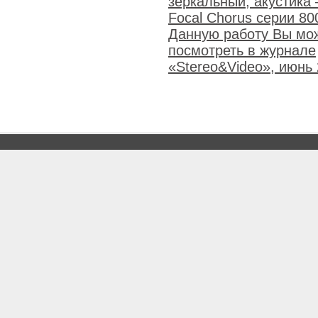
зеркальный, акустика
Focal Chorus серии 80
Данную работу Вы мо
посмотреть в журнале
«Stereo&Video», июнь 