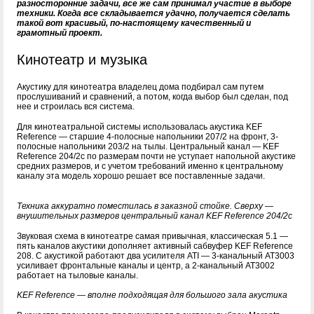
разносторонние задачи, все же сам принимал участие в выборе
техники. Когда все складывается удачно, получается сделать
такой вот красивый, по-настоящему качественный и
грамотный проект.
Кинотеатр и музыка
Акустику для кинотеатра владелец дома подбирал сам путем
прослушиваний и сравнений, а потом, когда выбор был сделан, под
нее и строилась вся система.
Для кинотеатральной системы использовалась акустика KEF
Reference — старшие 4-полосные напольники 207/2 на фронт, 3-
полосные напольники 203/2 на тылы. Центральный канал — KEF
Reference 204/2с по размерам почти не уступает напольной акустике
средних размеров, и с учетом требований именно к центральному
каналу эта модель хорошо решает все поставленные задачи.
Техника аккуратно поместилась в заказной стойке. Сверху —
внушительных размеров центральный канал KEF Reference 204/2с
Звуковая схема в кинотеатре самая привычная, классическая 5.1 —
пять каналов акустики дополняет активный сабвуфер KEF Reference
208. С акустикой работают два усилителя ATI — 3-канальный AT3003
усиливает фронтальные каналы и центр, а 2-канальный AT3002
работает на тыловые каналы.
KEF Reference — вполне подходящая для большого зала акустика