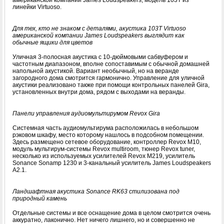
американской компании James Loudspeakers, модель 103T из
линейки Virtuoso.
Для тех, кто не знаком с деталями, акустика 103T Virtuoso
американской компании James Loudspeakers выглядит как
обычные ящики для цветов
Уличная 3-полосная акустика с 10-дюймовыми сабвуфером и
частотным диапазоном, вполне сопоставимым с обычной домашней
напольной акустикой. Вариант необычный, но на веранде
загородного дома смотрится гармонично. Управление для уличной
акустики реализовано также при помощи контрольных панелей Gira,
установленных внутри дома, рядом с выходами на веранды.
Панели управления аудиомультирумом Revox Gira
Системная часть аудиомультирума расположилась в небольшом
рэковом шкафу, место которому нашлось в подсобном помещении.
Здесь размещено сетевое оборудование, контроллер Revox M10,
модуль мультирум-системы Revox multiroom, тюнер Revox tuner,
несколько из используемых усилителей Revox M219, усилитель
Sonance Sonamp 1230 и 3-канальный усилитель James Loudspeakers
A2.1.
Ландшафтная акустика Sonance RK63 стилизована под
природный камень
Отдельные системы и все оснащение дома в целом смотрится очень
аккуратно, лаконично. Нет ничего лишнего, но и совершенно не