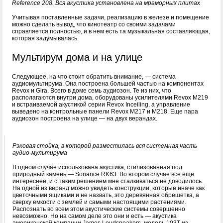
Reference 208. Вся акустика установлена на мраморных плитах
Учитывая поставленные задачи, реализацию в железе и помещение
можно сделать вывод, что кинотеатр со своими задачами
справляется полностью, и в нем есть та музыкальная составляющая,
которая задумывалась.
Мультирум дома и на улице
Следующее, на что стоит обратить внимание, — система
аудиомультирума. Она построена большей частью на компонентах
Revox и Gira. Всего в доме семь аудиозон. Те из них, что
располагаются внутри дома, оборудованы усилителями Revox M219
и встраиваемой акустикой серии Revox Inceiling, а управление
выведено на контрольные панели Revox M217 и M218. Еще пара
аудиозон построена на улице — на двух верандах.
Рэковая стойка, в которой разместилась вся системная часть
аудио-мультирума
В одном случае использована акустика, стилизованная под
природный камень — Sonance RK63. Во втором случае все еще
интереснее, и с таким решением мне сталкиваться не доводилось.
На одной из веранд можно увидеть конструкции, которые иначе как
цветочными ящиками и не назвать, это деревянная обрешетка, а
сверху емкости с землей и самыми настоящими растениями.
Распознать во всем этом акустические системы совершенно
невозможно. Но на самом деле это они и есть — акустика