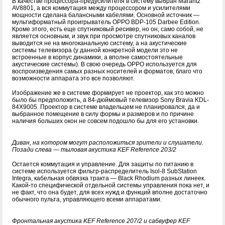
В качестве процессора-предусилителя в систему выбран Marantz
AV8801, а вся коммутация между процессором и усилителями
мощности сделана балансными кабелями. Основной источник —
мультиформатный проигрыватель OPPO BDP-105 Darbee Edition.
Кроме этого, есть еще спутниковый ресивер, но он, само собой, не
является основным, и звук при просмотре спутниковых каналов
выводится не на многоканальную систему, а на акустические
системы телевизора (у данной конкретной модели это не
встроенные в корпус динамики, а вполне самостоятельные
акустические системы). В свою очередь OPPO используется для
воспроизведения самых разных носителей и форматов, благо что
возможности аппарата это все позволяют.
Изображение же в системе формирует не проектор, как это можно
было бы предположить, а 84-дюймовый телевизор Sony Bravia KDL-
84X9005. Проектор в системе владельцем не планировался, да и
выбранное помещение в силу формы и размеров и по причине
наличия больших окон не совсем подошло бы для его установки.
Диван, на котором могут расположиться зрители и слушатели.
Позади слева — тыловая акустика KEF Reference 203/2
Остается коммутация и управление. Для защиты по питанию в
системе используется фильтр-распределитель Isol-8 SubStation
Integra, кабельная обвязка тракта — Black Rhodium разных линеек.
Какой-то специфической отдельной системы управления пока нет, и
не факт, что она будет, для всех нужд и функций вполне достаточно
обычного пульта, управляющего всеми аппаратами.
Фронтальная акустика KEF Reference 207/2 и сабвуфер KEF