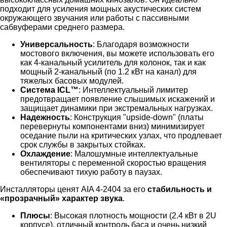
подходит для усиления мощных акустических систем
окружающего звучания или работы с пассивными
сабвуферами среднего размера.
Универсальность
: Благодаря возможности
мостового включения, вы можете использовать его
как 4-канальный усилитель для колонок, так и как
мощный 2-канальный (по 1.2 кВт на канал) для
тяжелых басовых модулей.
Система ICL™
: Интеллектуальный лимитер
предотвращает появление слышимых искажений и
защищает динамики при экстремальных нагрузках.
Надежность
: Конструкция "upside-down" (платы
перевернуты компонентами вниз) минимизирует
оседание пыли на критических узлах, что продлевает
срок службы в закрытых стойках.
Охлаждение
: Малошумные интеллектуальные
вентиляторы с переменной скоростью вращения
обеспечивают тихую работу в паузах.
Инсталляторы ценят AIA 4-2404 за его
стабильность и
«прозрачный» характер звука
.
Плюсы
: Высокая плотность мощности (2.4 кВт в 2U
корпусе), отличный контроль баса и очень низкий