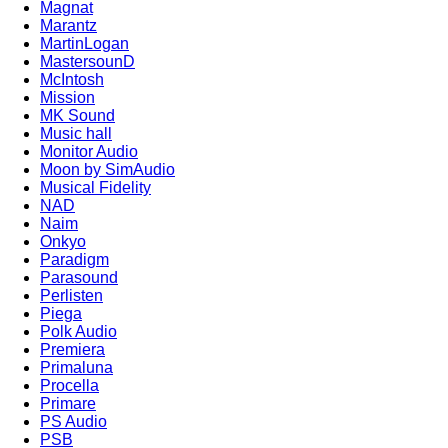
Magnat
Marantz
MartinLogan
MastersounD
McIntosh
Mission
MK Sound
Music hall
Monitor Audio
Moon by SimAudio
Musical Fidelity
NAD
Naim
Onkyo
Paradigm
Parasound
Perlisten
Piega
Polk Audio
Premiera
Primaluna
Procella
Primare
PS Audio
PSB