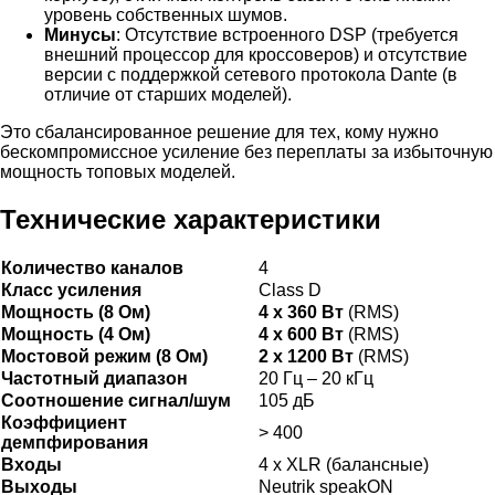
уровень собственных шумов.
Минусы
: Отсутствие встроенного DSP (требуется
внешний процессор для кроссоверов) и отсутствие
версии с поддержкой сетевого протокола Dante (в
отличие от старших моделей).
Это сбалансированное решение для тех, кому нужно
бескомпромиссное усиление без переплаты за избыточную
мощность топовых моделей.
Технические характеристики
Количество каналов
4
Класс усиления
Class D
Мощность (8 Ом)
4 x 360 Вт
(RMS)
Мощность (4 Ом)
4 x 600 Вт
(RMS)
Мостовой режим (8 Ом)
2 x 1200 Вт
(RMS)
Частотный диапазон
20 Гц – 20 кГц
Соотношение сигнал/шум
105 дБ
Коэффициент
> 400
демпфирования
Входы
4 x XLR (балансные)
Выходы
Neutrik speakON