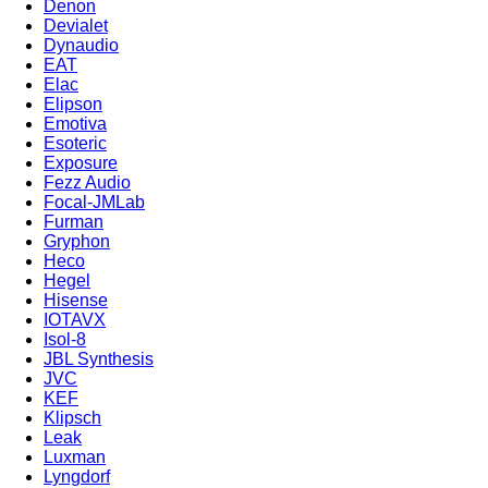
Denon
Devialet
Dynaudio
EAT
Elac
Elipson
Emotiva
Esoteric
Exposure
Fezz Audio
Focal-JMLab
Furman
Gryphon
Heco
Hegel
Hisense
IOTAVX
Isol-8
JBL Synthesis
JVC
KEF
Klipsch
Leak
Luxman
Lyngdorf