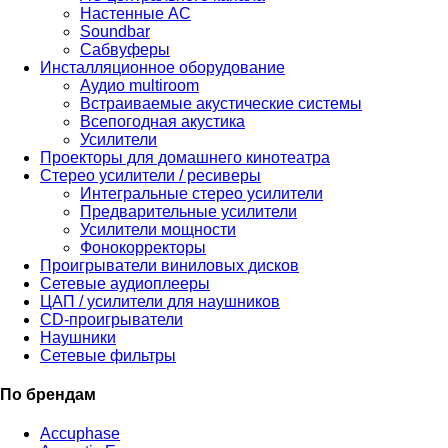
Настенные АС
Soundbar
Сабвуферы
Инсталляционное оборудование
Аудио multiroom
Встраиваемые акустические системы
Всепогодная акустика
Усилители
Проекторы для домашнего кинотеатра
Стерео усилители / ресиверы
Интегральные стерео усилители
Предварительные усилители
Усилители мощности
Фонокорректоры
Проигрыватели виниловых дисков
Сетевые аудиоплееры
ЦАП / усилители для наушников
CD-проигрыватели
Наушники
Сетевые фильтры
По брендам
Accuphase