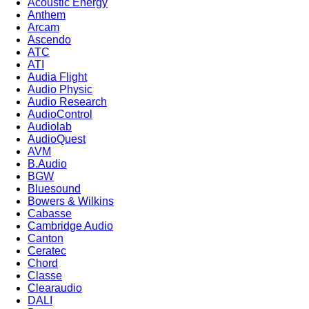
Acoustic Energy
Anthem
Arcam
Ascendo
ATC
ATI
Audia Flight
Audio Physic
Audio Research
AudioControl
Audiolab
AudioQuest
AVM
B.Audio
BGW
Bluesound
Bowers & Wilkins
Cabasse
Cambridge Audio
Canton
Ceratec
Chord
Classe
Clearaudio
DALI