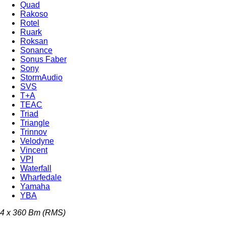
Quad
Rakoso
Rotel
Ruark
Roksan
Sonance
Sonus Faber
Sony
StormAudio
SVS
T+A
TEAC
Triad
Triangle
Trinnov
Velodyne
Vincent
VPI
Waterfall
Wharfedale
Yamaha
YBA
4 x 360 Вт (RMS)