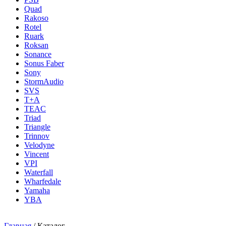
Quad
Rakoso
Rotel
Ruark
Roksan
Sonance
Sonus Faber
Sony
StormAudio
SVS
T+A
TEAC
Triad
Triangle
Trinnov
Velodyne
Vincent
VPI
Waterfall
Wharfedale
Yamaha
YBA
Главная
/
Каталог