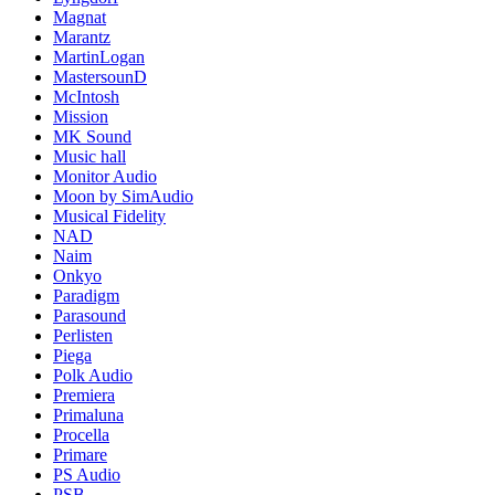
Magnat
Marantz
MartinLogan
MastersounD
McIntosh
Mission
MK Sound
Music hall
Monitor Audio
Moon by SimAudio
Musical Fidelity
NAD
Naim
Onkyo
Paradigm
Parasound
Perlisten
Piega
Polk Audio
Premiera
Primaluna
Procella
Primare
PS Audio
PSB