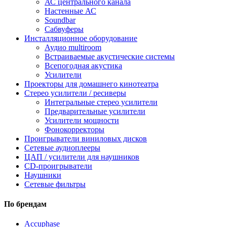
АС центрального канала
Настенные АС
Soundbar
Сабвуферы
Инсталляционное оборудование
Аудио multiroom
Встраиваемые акустические системы
Всепогодная акустика
Усилители
Проекторы для домашнего кинотеатра
Стерео усилители / ресиверы
Интегральные стерео усилители
Предварительные усилители
Усилители мощности
Фонокорректоры
Проигрыватели виниловых дисков
Сетевые аудиоплееры
ЦАП / усилители для наушников
CD-проигрыватели
Наушники
Сетевые фильтры
По брендам
Accuphase