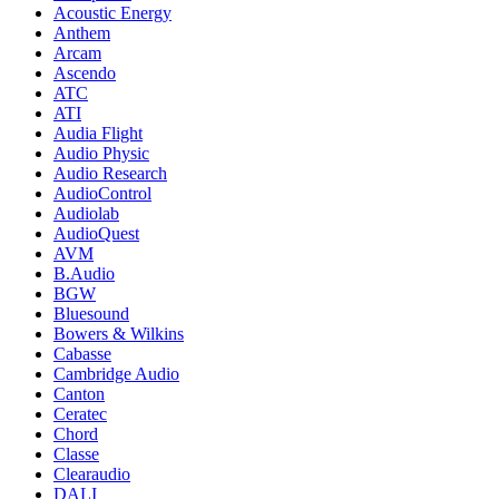
Acoustic Energy
Anthem
Arcam
Ascendo
ATC
ATI
Audia Flight
Audio Physic
Audio Research
AudioControl
Audiolab
AudioQuest
AVM
B.Audio
BGW
Bluesound
Bowers & Wilkins
Cabasse
Cambridge Audio
Canton
Ceratec
Chord
Classe
Clearaudio
DALI