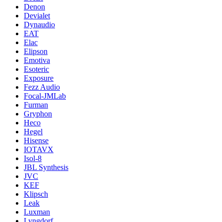
Denon
Devialet
Dynaudio
EAT
Elac
Elipson
Emotiva
Esoteric
Exposure
Fezz Audio
Focal-JMLab
Furman
Gryphon
Heco
Hegel
Hisense
IOTAVX
Isol-8
JBL Synthesis
JVC
KEF
Klipsch
Leak
Luxman
Lyngdorf