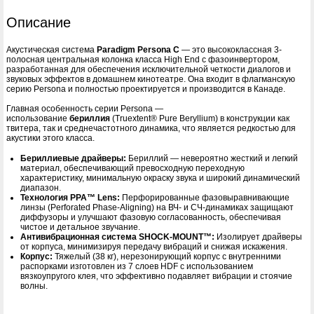
Описание
Акустическая система
Paradigm Persona C
— это высококлассная 3-
полосная центральная колонка класса High End с фазоинвертором,
разработанная для обеспечения исключительной четкости диалогов и
звуковых эффектов в домашнем кинотеатре. Она входит в флагманскую
серию Persona и полностью проектируется и производится в Канаде.
Главная особенность серии Persona —
использование
бериллия
(Truextent® Pure Beryllium) в конструкции как
твитера, так и среднечастотного динамика, что является редкостью для
акустики этого класса.
Бериллиевые драйверы:
Бериллий — невероятно жесткий и легкий
материал, обеспечивающий превосходную переходную
характеристику, минимальную окраску звука и широкий динамический
диапазон.
Технология PPA™ Lens:
Перфорированные фазовыравнивающие
линзы (Perforated Phase-Aligning) на ВЧ- и СЧ-динамиках защищают
диффузоры и улучшают фазовую согласованность, обеспечивая
чистое и детальное звучание.
Антивибрационная система SHOCK-MOUNT™:
Изолирует драйверы
от корпуса, минимизируя передачу вибраций и снижая искажения.
Корпус:
Тяжелый (38 кг), нерезонирующий корпус с внутренними
распорками изготовлен из 7 слоев HDF с использованием
вязкоупругого клея, что эффективно подавляет вибрации и стоячие
волны.