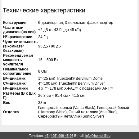
Технические характеристики
Конструкция
6-драйверная, 3-полосная, фазоинвертор
Частотный
±2 дБ от 43 Гц до 45 кГц
диапазон (на оси)
НЧ-расширение
24 Гц
Чувствительность
(в комнате/
93 дБ / 90 дБ
безэховая)
Рекомендуемая
мощность
15 – 500 Вт
усилителя
Номинальное
8 Ом
сопротивление
ВЧ-динамик
1″ (25 мм) Truextent® Beryllium Dome
СЧ-динамик
4″ (100 мм) Truextent® Beryllium Driver
НЧ-динамики
4 x 7″ (178 мм) X-PAL™ с подвесами ART™
Размеры (В x Ш x
26.3 см × 91.4 см × 41.5 см
Г)
Вес
38 кг
Глянцевый черный (Vanta Black), Глянцевый белый
Отделка
(Harmony White), Синий металлик (Aria Blue),
Серебристый металлик (Sonic Silver)
Телефон:
+7 (495) 999 45 96
E-mail:
info@homehifi.ru