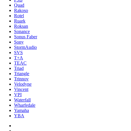
Quad
Rakoso
Rotel
Ruark
Roksan
Sonance
Sonus Faber
Sony
StormAudio
SVS
T+A
TEAC
Triad
Triangle
Trinnov
Velodyne
Vincent
VPI
Waterfall
Wharfedale
Yamaha
YBA