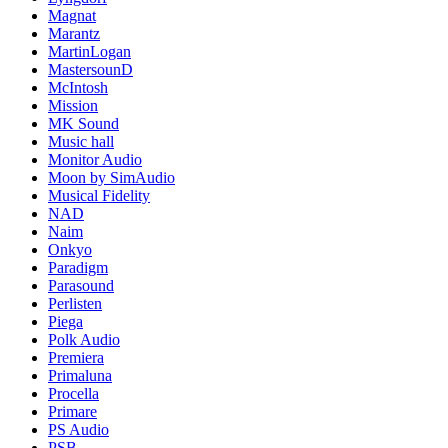
Magnat
Marantz
MartinLogan
MastersounD
McIntosh
Mission
MK Sound
Music hall
Monitor Audio
Moon by SimAudio
Musical Fidelity
NAD
Naim
Onkyo
Paradigm
Parasound
Perlisten
Piega
Polk Audio
Premiera
Primaluna
Procella
Primare
PS Audio
PSB