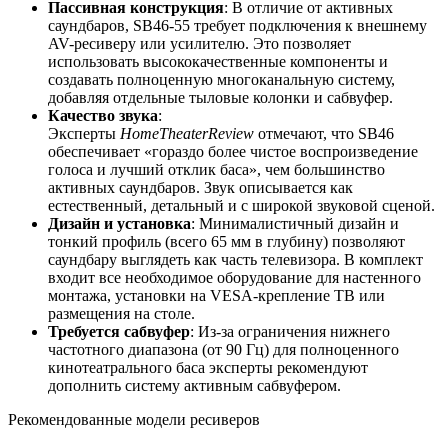
Пассивная конструкция
: В отличие от активных
саундбаров, SB46-55 требует подключения к внешнему
AV-ресиверу или усилителю. Это позволяет
использовать высококачественные компоненты и
создавать полноценную многоканальную систему,
добавляя отдельные тыловые колонки и сабвуфер.
Качество звука
:
Эксперты
HomeTheaterReview
отмечают, что SB46
обеспечивает «гораздо более чистое воспроизведение
голоса и лучший отклик баса», чем большинство
активных саундбаров. Звук описывается как
естественный, детальный и с широкой звуковой сценой.
Дизайн и установка
: Минималистичный дизайн и
тонкий профиль (всего 65 мм в глубину) позволяют
саундбару выглядеть как часть телевизора. В комплект
входит все необходимое оборудование для настенного
монтажа, установки на VESA-крепление ТВ или
размещения на столе.
Требуется сабвуфер
: Из-за ограничения нижнего
частотного диапазона (от 90 Гц) для полноценного
кинотеатрального баса эксперты рекомендуют
дополнить систему активным сабвуфером.
Рекомендованные модели ресиверов