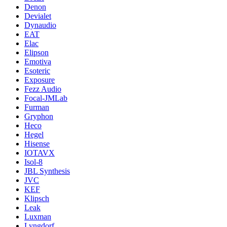
Denon
Devialet
Dynaudio
EAT
Elac
Elipson
Emotiva
Esoteric
Exposure
Fezz Audio
Focal-JMLab
Furman
Gryphon
Heco
Hegel
Hisense
IOTAVX
Isol-8
JBL Synthesis
JVC
KEF
Klipsch
Leak
Luxman
Lyngdorf