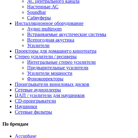
АС центрального канала
Настенные АС
Soundbar
Сабвуферы
Инсталляционное оборудование
Аудио multiroom
Встраиваемые акустические системы
Всепогодная акустика
Усилители
Проекторы для домашнего кинотеатра
Стерео усилители / ресиверы
Интегральные стерео усилители
Предварительные усилители
Усилители мощности
Фонокорректоры
Проигрыватели виниловых дисков
Сетевые аудиоплееры
ЦАП / усилители для наушников
CD-проигрыватели
Наушники
Сетевые фильтры
По брендам
Accuphase