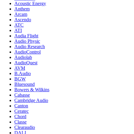
Acoustic Energy
Anthem
Arcam
Ascendo
ATC
ATI
Audia Flight
Audio Physic
Audio Research
AudioControl
Audiolab
AudioQuest
AVM
B.Audio
BGW
Bluesound
Bowers & Wilkins
Cabasse
Cambridge Audio
Canton
Ceratec
Chord
Classe
Clearaudio
DALI