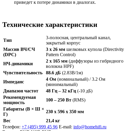
приведет к потере динамики в диалогах.
Технические характеристики
3-полосная, центральный канал,
Тип
закрытый корпус
Массив ВЧ/СЧ
3 x 26 мм
шелковых купола (Directivity
(DPC)
Pattern Control)
2 x 165 мм
(диффузоры из гибридного
НЧ-динамики
волокна HPF)
Чувствительность
88.6 дБ
(2.83В/1м)
4 Ом
(номинальный) / 3.2 Ом
Импеданс
(минимальный)
Диапазон частот
48 Гц – 32 кГц
(-10 дБ)
Рекомендуемая
100 – 250 Вт
(RMS)
мощность
Габариты (В × Ш ×
230 x 596 x 350 мм
Г)
Вес
21,4 кг
Телефон:
+7 (495) 999 45 96
E-mail:
info@homehifi.ru