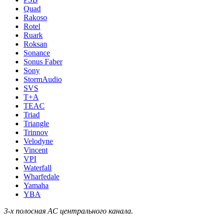
Quad
Rakoso
Rotel
Ruark
Roksan
Sonance
Sonus Faber
Sony
StormAudio
SVS
T+A
TEAC
Triad
Triangle
Trinnov
Velodyne
Vincent
VPI
Waterfall
Wharfedale
Yamaha
YBA
3-х полосная АС центрального канала.