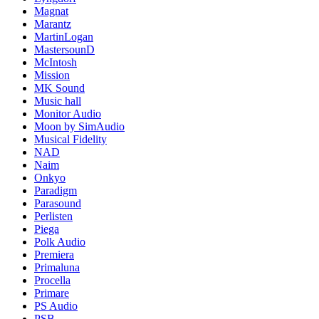
Magnat
Marantz
MartinLogan
MastersounD
McIntosh
Mission
MK Sound
Music hall
Monitor Audio
Moon by SimAudio
Musical Fidelity
NAD
Naim
Onkyo
Paradigm
Parasound
Perlisten
Piega
Polk Audio
Premiera
Primaluna
Procella
Primare
PS Audio
PSB