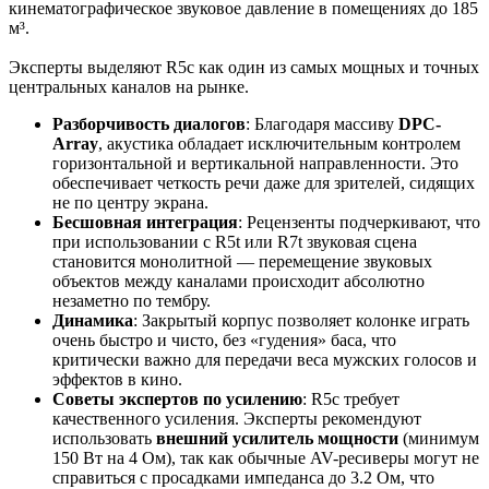
кинематографическое звуковое давление в помещениях до 185
м³.
Эксперты выделяют R5c как один из самых мощных и точных
центральных каналов на рынке.
Разборчивость диалогов
: Благодаря массиву
DPC-
Array
, акустика обладает исключительным контролем
горизонтальной и вертикальной направленности. Это
обеспечивает четкость речи даже для зрителей, сидящих
не по центру экрана.
Бесшовная интеграция
: Рецензенты подчеркивают, что
при использовании с R5t или R7t звуковая сцена
становится монолитной — перемещение звуковых
объектов между каналами происходит абсолютно
незаметно по тембру.
Динамика
: Закрытый корпус позволяет колонке играть
очень быстро и чисто, без «гудения» баса, что
критически важно для передачи веса мужских голосов и
эффектов в кино.
Советы экспертов по усилению
: R5c требует
качественного усиления. Эксперты рекомендуют
использовать
внешний усилитель мощности
(минимум
150 Вт на 4 Ом), так как обычные AV-ресиверы могут не
справиться с просадками импеданса до 3.2 Ом, что