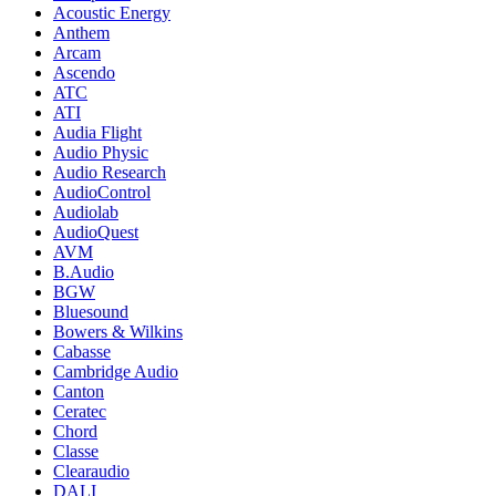
Acoustic Energy
Anthem
Arcam
Ascendo
ATC
ATI
Audia Flight
Audio Physic
Audio Research
AudioControl
Audiolab
AudioQuest
AVM
B.Audio
BGW
Bluesound
Bowers & Wilkins
Cabasse
Cambridge Audio
Canton
Ceratec
Chord
Classe
Clearaudio
DALI