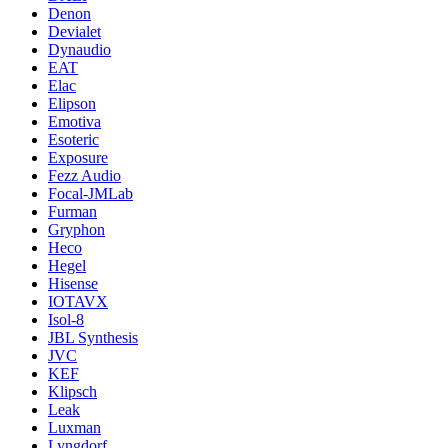
Denon
Devialet
Dynaudio
EAT
Elac
Elipson
Emotiva
Esoteric
Exposure
Fezz Audio
Focal-JMLab
Furman
Gryphon
Heco
Hegel
Hisense
IOTAVX
Isol-8
JBL Synthesis
JVC
KEF
Klipsch
Leak
Luxman
Lyngdorf