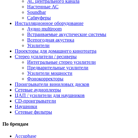
АС центрального канала
Настенные АС
Soundbar
Сабвуферы
Инсталляционное оборудование
Аудио multiroom
Встраиваемые акустические системы
Всепогодная акустика
Усилители
Проекторы для домашнего кинотеатра
Стерео усилители / ресиверы
Интегральные стерео усилители
Предварительные усилители
Усилители мощности
Фонокорректоры
Проигрыватели виниловых дисков
Сетевые аудиоплееры
ЦАП / усилители для наушников
CD-проигрыватели
Наушники
Сетевые фильтры
По брендам
Accuphase