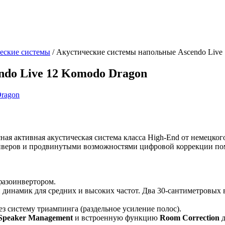
еские системы
/
Акустические системы напольные Ascendo Live
do Live 12 Komodo Dragon
ая активная акустическая система класса High-End от немецког
йверов и продвинутыми возможностями цифровой коррекции по
 фазоинвертором.
 динамик для средних и высоких частот.
Два 30-сантиметровых 
ез систему триампинга (раздельное усиление полос).
peaker Management
и встроенную функцию
Room Correction
д