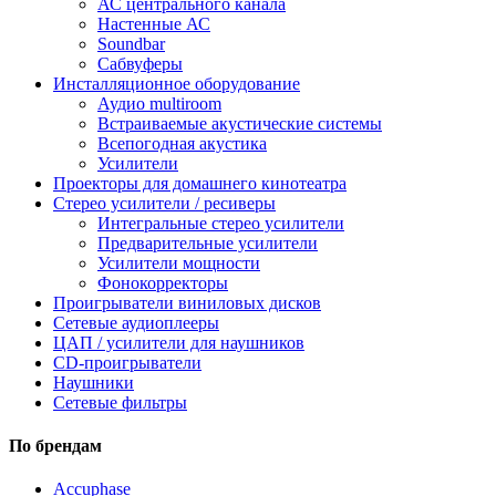
АС центрального канала
Настенные АС
Soundbar
Сабвуферы
Инсталляционное оборудование
Аудио multiroom
Встраиваемые акустические системы
Всепогодная акустика
Усилители
Проекторы для домашнего кинотеатра
Стерео усилители / ресиверы
Интегральные стерео усилители
Предварительные усилители
Усилители мощности
Фонокорректоры
Проигрыватели виниловых дисков
Сетевые аудиоплееры
ЦАП / усилители для наушников
CD-проигрыватели
Наушники
Сетевые фильтры
По брендам
Accuphase