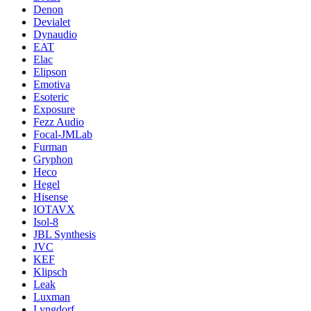
Denon
Devialet
Dynaudio
EAT
Elac
Elipson
Emotiva
Esoteric
Exposure
Fezz Audio
Focal-JMLab
Furman
Gryphon
Heco
Hegel
Hisense
IOTAVX
Isol-8
JBL Synthesis
JVC
KEF
Klipsch
Leak
Luxman
Lyngdorf