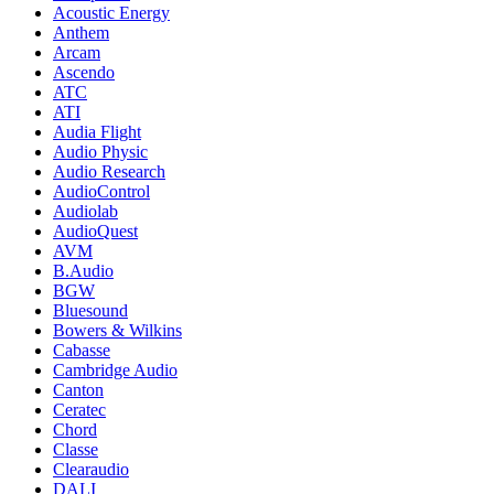
Acoustic Energy
Anthem
Arcam
Ascendo
ATC
ATI
Audia Flight
Audio Physic
Audio Research
AudioControl
Audiolab
AudioQuest
AVM
B.Audio
BGW
Bluesound
Bowers & Wilkins
Cabasse
Cambridge Audio
Canton
Ceratec
Chord
Classe
Clearaudio
DALI