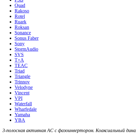
Quad
Rakoso
Rotel
Ruark
Roksan
Sonance
Sonus Faber
Sony
StormAudio
SVS
T+A
TEAC
Triad
Triangle
Trinnov
Velodyne
Vincent
VPI
Waterfall
Wharfedale
Yamaha
YBA
3-полосная активная АС с фазоинвертором. Коаксиальный дина