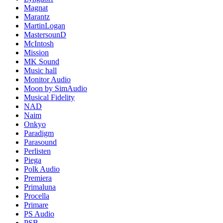
Magnat
Marantz
MartinLogan
MastersounD
McIntosh
Mission
MK Sound
Music hall
Monitor Audio
Moon by SimAudio
Musical Fidelity
NAD
Naim
Onkyo
Paradigm
Parasound
Perlisten
Piega
Polk Audio
Premiera
Primaluna
Procella
Primare
PS Audio
PSB