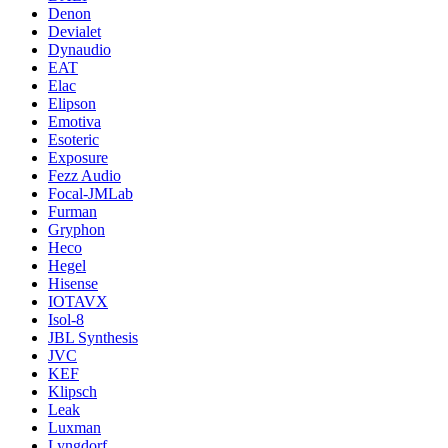
Denon
Devialet
Dynaudio
EAT
Elac
Elipson
Emotiva
Esoteric
Exposure
Fezz Audio
Focal-JMLab
Furman
Gryphon
Heco
Hegel
Hisense
IOTAVX
Isol-8
JBL Synthesis
JVC
KEF
Klipsch
Leak
Luxman
Lyngdorf