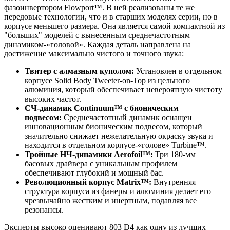
фазоинвертором Flowport™. В ней реализованы те же
передовые технологии, что и в старших моделях серии, но в
корпусе меньшего размера. Она является самой компактной из
"больших" моделей с вынесенным среднечастотным
динамиком-«головой». Каждая деталь направлена на
достижение максимально чистого и точного звука:
Твитер с алмазным куполом:
Установлен в отдельном
корпусе Solid Body Tweeter-on-Top из цельного
алюминия, который обеспечивает невероятную чистоту
высоких частот.
СЧ-динамик Continuum™ с бионическим
подвесом:
Среднечастотный динамик оснащен
инновационным бионическим подвесом, который
значительно снижает нежелательную окраску звука и
находится в отдельном корпусе-«голове» Turbine™.
Тройные НЧ-динамики Aerofoil™:
Три 180-мм
басовых драйвера с уникальным профилем
обеспечивают глубокий и мощный бас.
Революционный корпус Matrix™:
Внутренняя
структура корпуса из фанеры и алюминия делает его
чрезвычайно жестким и инертным, подавляя все
резонансы.
Эксперты высоко оценивают 803 D4 как одну из лучших