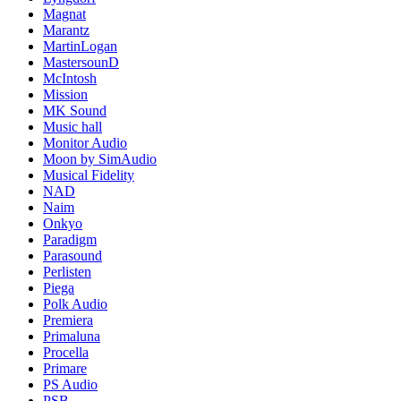
Magnat
Marantz
MartinLogan
MastersounD
McIntosh
Mission
MK Sound
Music hall
Monitor Audio
Moon by SimAudio
Musical Fidelity
NAD
Naim
Onkyo
Paradigm
Parasound
Perlisten
Piega
Polk Audio
Premiera
Primaluna
Procella
Primare
PS Audio
PSB