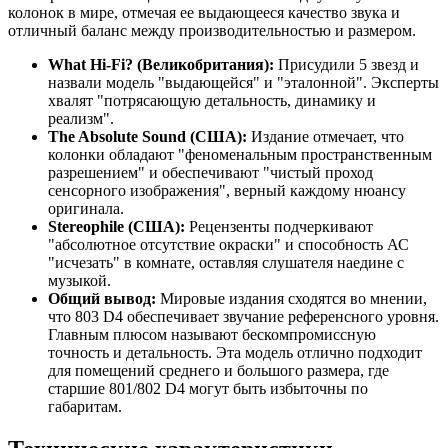
колонок в мире, отмечая ее выдающееся качество звука и
отличный баланс между производительностью и размером.
What Hi-Fi? (Великобритания):
Присудили 5 звезд и
назвали модель "выдающейся" и "эталонной". Эксперты
хвалят "потрясающую детальность, динамику и
реализм".
The Absolute Sound (США):
Издание отмечает, что
колонки обладают "феноменальным пространственным
разрешением" и обеспечивают "чистый проход
сенсорного изображения", верный каждому нюансу
оригинала.
Stereophile (США):
Рецензенты подчеркивают
"абсолютное отсутствие окраски" и способность АС
"исчезать" в комнате, оставляя слушателя наедине с
музыкой.
Общий вывод:
Мировые издания сходятся во мнении,
что 803 D4 обеспечивает звучание референсного уровня.
Главным плюсом называют бескомпромиссную
точность и детальность. Эта модель отлично подходит
для помещений среднего и большого размера, где
старшие 801/802 D4 могут быть избыточны по
габаритам.