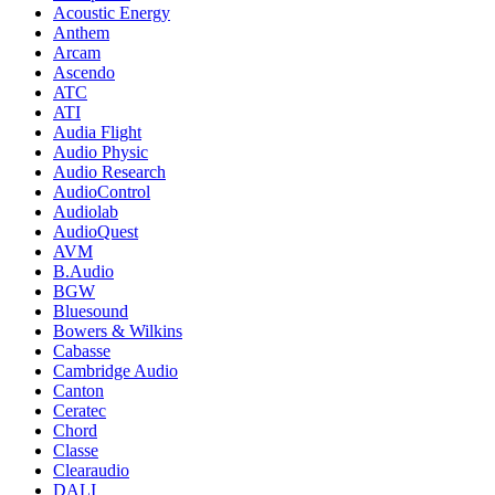
Acoustic Energy
Anthem
Arcam
Ascendo
ATC
ATI
Audia Flight
Audio Physic
Audio Research
AudioControl
Audiolab
AudioQuest
AVM
B.Audio
BGW
Bluesound
Bowers & Wilkins
Cabasse
Cambridge Audio
Canton
Ceratec
Chord
Classe
Clearaudio
DALI