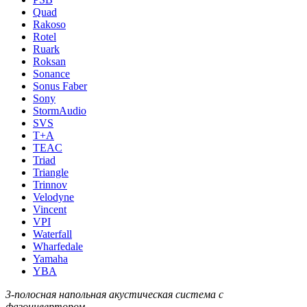
Quad
Rakoso
Rotel
Ruark
Roksan
Sonance
Sonus Faber
Sony
StormAudio
SVS
T+A
TEAC
Triad
Triangle
Trinnov
Velodyne
Vincent
VPI
Waterfall
Wharfedale
Yamaha
YBA
3-полосная напольная акустическая система с
фазоинвертором