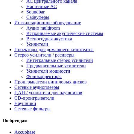
АС центрального канала
Настенные АС
Soundbar
Сабвуферы
Инсталляционное оборудование
Аудио multiroom
Встраиваемые акустические системы
Всепогодная акустика
Усилители
Проекторы для домашнего кинотеатра
Стерео усилители / ресиверы
Интегральные стерео усилители
Предварительные усилители
Усилители мощности
Фонокорректоры
Проигрыватели виниловых дисков
Сетевые аудиоплееры
ЦАП / усилители для наушников
CD-проигрыватели
Наушники
Сетевые фильтры
По брендам
Accuphase