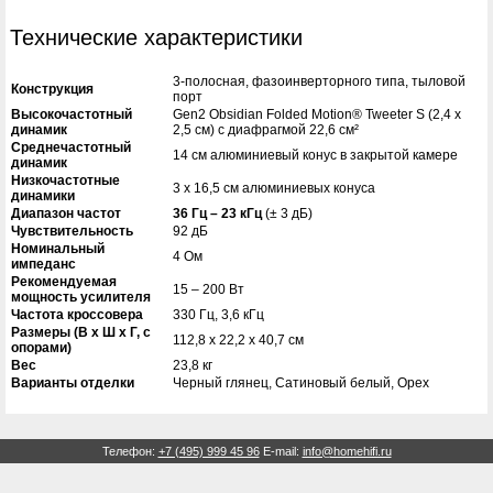
Технические характеристики
3-полосная, фазоинверторного типа, тыловой
Конструкция
порт
Высокочастотный
Gen2 Obsidian Folded Motion® Tweeter S (2,4 x
динамик
2,5 см) с диафрагмой 22,6 см²
Среднечастотный
14 см алюминиевый конус в закрытой камере
динамик
Низкочастотные
3 x 16,5 см алюминиевых конуса
динамики
Диапазон частот
36 Гц – 23 кГц
(± 3 дБ)
Чувствительность
92 дБ
Номинальный
4 Ом
импеданс
Рекомендуемая
15 – 200 Вт
мощность усилителя
Частота кроссовера
330 Гц, 3,6 кГц
Размеры (В x Ш x Г, с
112,8 x 22,2 x 40,7 см
опорами)
Вес
23,8 кг
Варианты отделки
Черный глянец, Сатиновый белый, Орех
Телефон:
+7 (495) 999 45 96
E-mail:
info@homehifi.ru