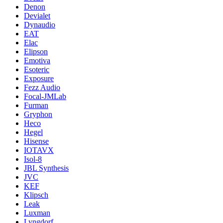
Denon
Devialet
Dynaudio
EAT
Elac
Elipson
Emotiva
Esoteric
Exposure
Fezz Audio
Focal-JMLab
Furman
Gryphon
Heco
Hegel
Hisense
IOTAVX
Isol-8
JBL Synthesis
JVC
KEF
Klipsch
Leak
Luxman
Lyngdorf