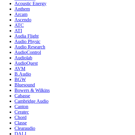
Acoustic Energy
Anthem
Arcam
Ascendo
ATC
ATI
Audia Flight
Audio Physic
Audio Research
AudioControl
Audiolab
AudioQuest
AVM
B.Audio
BGW
Bluesound
Bowers & Wilkins
Cabasse
Cambridge Audio
Canton
Ceratec
Chord
Classe
Clearaudio
DALI