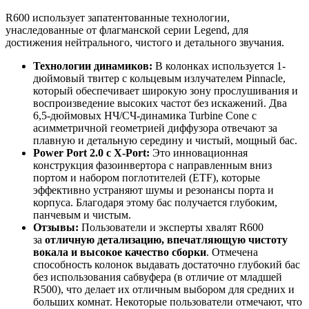
R600 использует запатентованные технологии,
унаследованные от флагманской серии Legend, для
достижения нейтрального, чистого и детального звучания.
Технологии динамиков:
В колонках используется 1-
дюймовый твитер с кольцевым излучателем Pinnacle,
который обеспечивает широкую зону прослушивания и
воспроизведение высоких частот без искажений. Два
6,5-дюймовых НЧ/СЧ-динамика Turbine Cone с
асимметричной геометрией диффузора отвечают за
плавную и детальную середину и чистый, мощный бас.
Power Port 2.0 с X-Port:
Это инновационная
конструкция фазоинвертора с направленным вниз
портом и набором поглотителей (ETF), которые
эффективно устраняют шумы и резонансы порта и
корпуса. Благодаря этому бас получается глубоким,
панчевым и чистым.
Отзывы:
Пользователи и эксперты хвалят R600
за
отличную детализацию, впечатляющую чистоту
вокала и высокое качество сборки
. Отмечена
способность колонок выдавать достаточно глубокий бас
без использования сабвуфера (в отличие от младшей
R500), что делает их отличным выбором для средних и
больших комнат. Некоторые пользователи отмечают, что