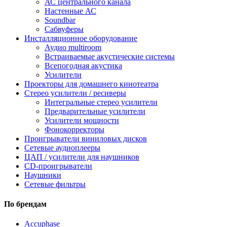
АС центрального канала
Настенные АС
Soundbar
Сабвуферы
Инсталляционное оборудование
Аудио multiroom
Встраиваемые акустические системы
Всепогодная акустика
Усилители
Проекторы для домашнего кинотеатра
Стерео усилители / ресиверы
Интегральные стерео усилители
Предварительные усилители
Усилители мощности
Фонокорректоры
Проигрыватели виниловых дисков
Сетевые аудиоплееры
ЦАП / усилители для наушников
CD-проигрыватели
Наушники
Сетевые фильтры
По брендам
Accuphase