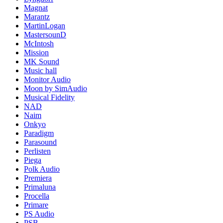
Magnat
Marantz
MartinLogan
MastersounD
McIntosh
Mission
MK Sound
Music hall
Monitor Audio
Moon by SimAudio
Musical Fidelity
NAD
Naim
Onkyo
Paradigm
Parasound
Perlisten
Piega
Polk Audio
Premiera
Primaluna
Procella
Primare
PS Audio
PSB