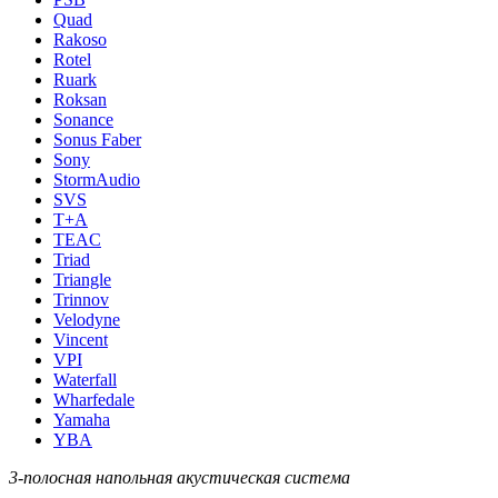
Quad
Rakoso
Rotel
Ruark
Roksan
Sonance
Sonus Faber
Sony
StormAudio
SVS
T+A
TEAC
Triad
Triangle
Trinnov
Velodyne
Vincent
VPI
Waterfall
Wharfedale
Yamaha
YBA
3-полосная напольная акустическая система