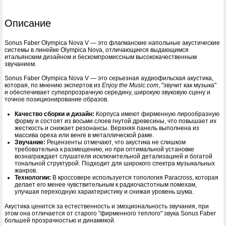
Описание
Sonus Faber Olympica Nova V — это флагманские напольные акустические
системы в линейке Olympica Nova, отличающиеся выдающимся
итальянским дизайном и бескомпромиссным высококачественным
звучанием.
Sonus Faber Olympica Nova V — это серьезная аудиофильская акустика,
которая, по мнению экспертов из
Enjoy the Music.com
, "звучит как музыка"
и обеспечивает суперпрозрачную середину, широкую звуковую сцену и
точное позиционирование образов.
Качество сборки и дизайн:
Корпуса имеют фирменную лирообразную
форму и состоят из восьми слоев гнутой древесины, что повышает их
жесткость и снижает резонансы. Верхняя панель выполнена из
массива ореха или венге в металлической раме.
Звучание:
Рецензенты отмечают, что акустика не слишком
требовательна к размещению, но при оптимальной установке
вознаграждает слушателя исключительной детализацией и богатой
тональной структурой. Подходит для широкого спектра музыкальных
жанров.
Технологии:
В кроссовере используется топология Paracross, которая
делает его менее чувствительным к радиочастотным помехам,
улучшая переходную характеристику и снижая уровень шума.
Акустика ценится за естественность и эмоциональность звучания, при
этом она отличается от старого "фирменного теплого" звука Sonus Faber
большей прозрачностью и динамикой.