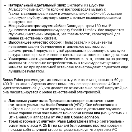
Натуральный и детальный звук:
Эксперты из
Enjoy the
Music.com
отмечают, что колонки воспроизводят музыку с
"захватывающим реализмом и эмоциональной глубиной", создавая
широкую и глубокую звуковую сцену с точным позиционированием
инструментов.
Мощный и контролируемый бас:
Благодаря трем 180-мм НЧ-
динамикам и инновационному порту Stealth Ultraflex, бас получается
глубоким, быстрым и мощным, без "размытости", характерной для
менее качественных систем.
Высочайшее качество сборки:
Пользователи и рецензенты
неизменно хвалят безупречное итальянское мастерство,
асимметричный корпус из гнутой древесины и роскошную отделку из
натурального ореха или венге в сочетании с алюминиевыми деталями.
Универсальность размещения:
Отмечается, что, несмотря на размер,
колонки относительно нетребовательны к точному размещению в
комнате, но при правильной установке вознаграждают слушателя еще
лучшим результатом.
Sonus Faber рекомендует использовать усилители мощностью от 60 до
400 Вт на канал. Акустика имеет номинальное сопротивление 4 Ом и
чувствительность 90 дБ, что делает ее относительно легкой нагрузкой, но
она масштабируется с более качественной электроникой.
Ламповые усилители:
Признанным синергичным сочетанием
считаются усилители
Audio Research
(ARC). Они обеспечивают
нейтральное, но в то же время музыкальное и детальное звучание.
Также хорошо себя показывают моноблоки
PrimaLuna
(мощностью 70
Вт на канал) и аппараты от
VAC
или
Conrad Johnson
.
Транзисторные усилители:
Pass Laboratories Int-25
(интегральный
усилитель класса А, 25 Вт на канал) был успешно протестирован и
показал себя с лучшей стороны, демонстрируя, что для этих АС