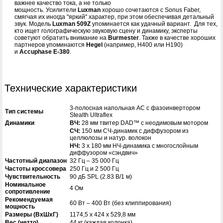
важнее качество тока, а не только
мощность.
Усилители
Luxman
хорошо сочетаются с Sonus Faber,
смягчая их иногда "яркий" характер, при этом обеспечивая детальный
звук. Модель
Luxman 509Z
упоминается как удачный вариант.
Для тех,
кто ищет голографическую звуковую сцену и динамику, эксперты
советуют обратить внимание на
Burmester
.
Также в качестве хороших
партнеров упоминаются
Hegel
(например, H400 или H190)
и
Accuphase E-380
.
Технические характеристики
3-полосная напольная АС с фазоинвертором
Тип системы
Stealth Ultraflex
Динамики
ВЧ:
28 мм твитер DAD™ с неодимовым мотором
СЧ:
150 мм СЧ-динамик с диффузором из
целлюлозы и натур. волокон
НЧ:
3 x 180 мм НЧ-динамика с многослойным
диффузором «сэндвич»
Частотный диапазон
32 Гц – 35 000 Гц
Частоты кроссовера
250 Гц и 2 500 Гц
Чувствительность
90 дБ SPL (2.83 В/1 м)
Номинальное
4 Ом
сопротивление
Рекомендуемая
60 Вт – 400 Вт (без клиппирования)
мощность
Размеры (ВxШxГ)
1174,5 x 424 x 529,8 мм
Вес (нетто)
44 кг (каждая колонка)