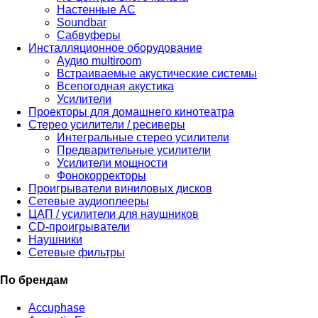
Настенные АС
Soundbar
Сабвуферы
Инсталляционное оборудование
Аудио multiroom
Встраиваемые акустические системы
Всепогодная акустика
Усилители
Проекторы для домашнего кинотеатра
Стерео усилители / ресиверы
Интегральные стерео усилители
Предварительные усилители
Усилители мощности
Фонокорректоры
Проигрыватели виниловых дисков
Сетевые аудиоплееры
ЦАП / усилители для наушников
CD-проигрыватели
Наушники
Сетевые фильтры
По брендам
Accuphase