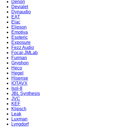
Denon
Devialet
Dynaudio
EAT
Elac
Elipson
Emotiva
Esoteric
Exposure
Fezz Audio
Focal-JMLab
Furman
Gryphon
Heco
Hegel
Hisense
IOTAVX
Isol-8
JBL Synthesis
JVC
KEF
Klipsch
Leak
Luxman
Lyngdorf