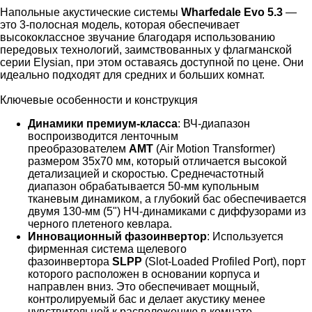
Напольные акустические системы
Wharfedale Evo 5.3
—
это 3-полосная модель, которая обеспечивает
высококлассное звучание благодаря использованию
передовых технологий, заимствованных у флагманской
серии Elysian, при этом оставаясь доступной по цене. Они
идеально подходят для средних и больших комнат.
Ключевые особенности и конструкция
Динамики премиум-класса
: ВЧ-диапазон
воспроизводится ленточным
преобразователем
AMT
(Air Motion Transformer)
размером 35x70 мм, который отличается высокой
детализацией и скоростью. Среднечастотный
диапазон обрабатывается 50-мм купольным
тканевым динамиком, а глубокий бас обеспечивается
двумя 130-мм (5") НЧ-динамиками с диффузорами из
черного плетеного кевлара.
Инновационный фазоинвертор
: Используется
фирменная система щелевого
фазоинвертора
SLPP
(Slot-Loaded Profiled Port), порт
которого расположен в основании корпуса и
направлен вниз. Это обеспечивает мощный,
контролируемый бас и делает акустику менее
чувствительной к расположению в комнате.