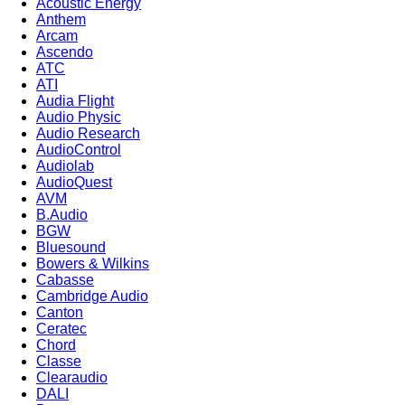
Acoustic Energy
Anthem
Arcam
Ascendo
ATC
ATI
Audia Flight
Audio Physic
Audio Research
AudioControl
Audiolab
AudioQuest
AVM
B.Audio
BGW
Bluesound
Bowers & Wilkins
Cabasse
Cambridge Audio
Canton
Ceratec
Chord
Classe
Clearaudio
DALI