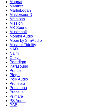
Magnat
Marantz
MartinLogan
MastersounD
McIntosh
Mission
MK Sound
Music hall
Monitor Audio
Moon by SimAudio
Musical Fidelity
NAD
Naim
Onkyo
Paradigm
Parasound
Perlisten
Piega
Polk Audio
Premiera
Primaluna
Procella
Primare
PS Audio
PSB