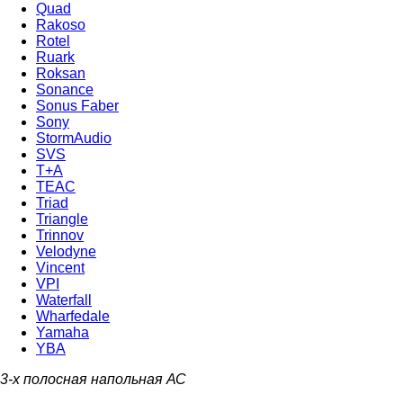
Quad
Rakoso
Rotel
Ruark
Roksan
Sonance
Sonus Faber
Sony
StormAudio
SVS
T+A
TEAC
Triad
Triangle
Trinnov
Velodyne
Vincent
VPI
Waterfall
Wharfedale
Yamaha
YBA
3-х полосная напольная АС