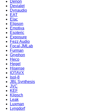
Denon
Devialet
Dynaudio
EAT
Elac
Elipson
Emotiva
Esoteric
Exposure
Fezz Audio
Focal-JMLab
Furman
Gryphon
Heco
Hegel
Hisense
IOTAVX
Isol-8
JBL Synthesis
JVC
KEF
Klipsch
Leak
Luxman
Lyngdorf