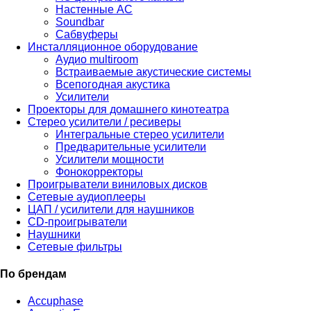
Настенные АС
Soundbar
Сабвуферы
Инсталляционное оборудование
Аудио multiroom
Встраиваемые акустические системы
Всепогодная акустика
Усилители
Проекторы для домашнего кинотеатра
Стерео усилители / ресиверы
Интегральные стерео усилители
Предварительные усилители
Усилители мощности
Фонокорректоры
Проигрыватели виниловых дисков
Сетевые аудиоплееры
ЦАП / усилители для наушников
CD-проигрыватели
Наушники
Сетевые фильтры
По брендам
Accuphase