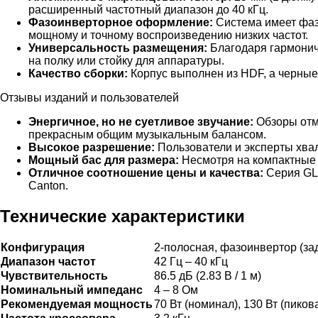
расширенный частотный диапазон до 40 кГц.
Фазоинверторное оформление:
Система имеет фазо
мощному и точному воспроизведению низких частот.
Универсальность размещения:
Благодаря гармонич
на полку или стойку для аппаратуры.
Качество сборки:
Корпус выполнен из HDF, а черные 
Отзывы изданий и пользователей
Энергичное, но не суетливое звучание:
Обзоры отме
прекрасным общим музыкальным балансом.
Высокое разрешение:
Пользователи и эксперты хвал
Мощный бас для размера:
Несмотря на компактные 
Отличное соотношение цены и качества:
Серия GLE
Canton.
Технические характеристики
Конфигурация
2-полосная, фазоинвертор (за
Диапазон частот
42 Гц – 40 кГц
Чувствительность
86.5 дБ (2.83 В / 1 м)
Номинальный импеданс
4 – 8 Ом
Рекомендуемая мощность
70 Вт (номинал), 130 Вт (пиков