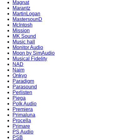
Magnat
Marantz
MartinLogan
MastersounD
McIntosh
Mission
MK Sound
Music hall
Monitor Audio
Moon by SimAudio
Musical Fidelity
NAD
Naim
Onkyo
Paradigm
Parasound
Perlisten
Piega
Polk Audio
Premiera
Primaluna
Procella
Primare
PS Audio
PSB