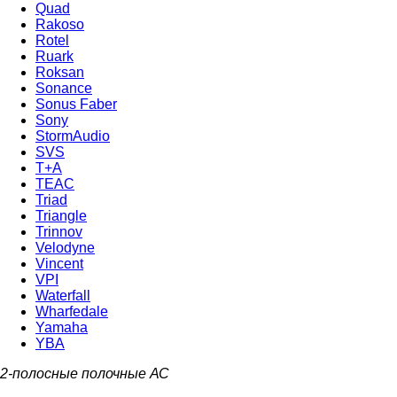
Quad
Rakoso
Rotel
Ruark
Roksan
Sonance
Sonus Faber
Sony
StormAudio
SVS
T+A
TEAC
Triad
Triangle
Trinnov
Velodyne
Vincent
VPI
Waterfall
Wharfedale
Yamaha
YBA
2-полосные полочные АС