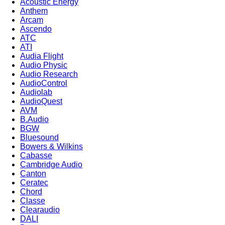
Acoustic Energy
Anthem
Arcam
Ascendo
ATC
ATI
Audia Flight
Audio Physic
Audio Research
AudioControl
Audiolab
AudioQuest
AVM
B.Audio
BGW
Bluesound
Bowers & Wilkins
Cabasse
Cambridge Audio
Canton
Ceratec
Chord
Classe
Clearaudio
DALI