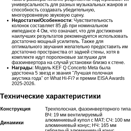
универсальность для разных музыкальных жанров и
способность создавать убедительную,
многоуровневую звуковую сцену.
Недостатки/Особенности
: Чувствительность
колонок составляет 85 дБ при номинальном
импедансе 4 Ом, что означает, что для достижения
наилучших результатов рекомендуется использовать
достаточно мощный усилитель. Также для
оптимального звучания желательно предоставить им
достаточно пространства от задней стены, хотя в
комплекте идут поролоновые заглушки для
фазоинвертора на случай установки близко к стене.
Награды
: Модель KEF Q Concerto Meta была
удостоена 5 звезд и звания "Лучшая полочная
акустика года" от What Hi-Fi? и премии EISA Awards
2025-2026.
Технические характеристики
Конструкция
Трехполосная, фазоинверторного типа
ВЧ: 19 мм вентилируемый
алюминиевый купол с MAT; СЧ: 100 мм
Динамики
алюминиевый конус; НЧ: 165 мм
гибридный алюминиевый конус