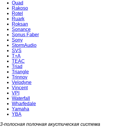
Quad
Rakoso
Rotel
Ruark
Roksan
Sonance
Sonus Faber
Sony
StormAudio
SVS
T+A
TEAC
Triad
Triangle
Trinnov
Velodyne
Vincent
VPI
Waterfall
Wharfedale
Yamaha
YBA
3-полосная полочная акустическая система