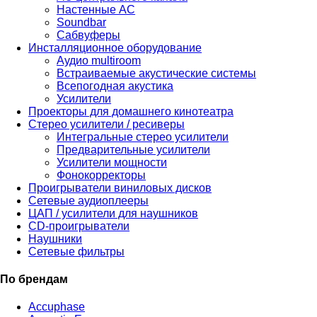
Настенные АС
Soundbar
Сабвуферы
Инсталляционное оборудование
Аудио multiroom
Встраиваемые акустические системы
Всепогодная акустика
Усилители
Проекторы для домашнего кинотеатра
Стерео усилители / ресиверы
Интегральные стерео усилители
Предварительные усилители
Усилители мощности
Фонокорректоры
Проигрыватели виниловых дисков
Сетевые аудиоплееры
ЦАП / усилители для наушников
CD-проигрыватели
Наушники
Сетевые фильтры
По брендам
Accuphase