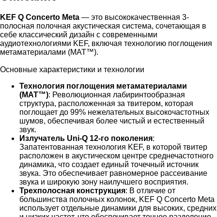
KEF Q Concerto Meta
— это высококачественная 3-
полосная полочная акустическая система, сочетающая в
себе классический дизайн с современными
аудиотехнологиями KEF, включая технологию поглощения
метаматериалами (MAT™).
Основные характеристики и технологии
Технология поглощения метаматериалами
(MAT™)
: Революционная лабиринтообразная
структура, расположенная за твитером, которая
поглощает до 99% нежелательных высокочастотных
шумов, обеспечивая более чистый и естественный
звук.
Излучатель Uni-Q 12-го поколения
:
Запатентованная технология KEF, в которой твитер
расположен в акустическом центре среднечастотного
динамика, что создает единый точечный источник
звука. Это обеспечивает равномерное рассеивание
звука и широкую зону наилучшего восприятия.
Трехполосная конструкция
: В отличие от
большинства полочных колонок, KEF Q Concerto Meta
использует отдельные динамики для высоких, средних
и низких частот, что обеспечивает точное разделение