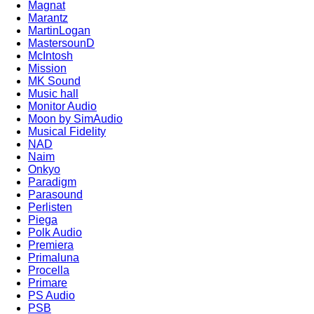
Magnat
Marantz
MartinLogan
MastersounD
McIntosh
Mission
MK Sound
Music hall
Monitor Audio
Moon by SimAudio
Musical Fidelity
NAD
Naim
Onkyo
Paradigm
Parasound
Perlisten
Piega
Polk Audio
Premiera
Primaluna
Procella
Primare
PS Audio
PSB