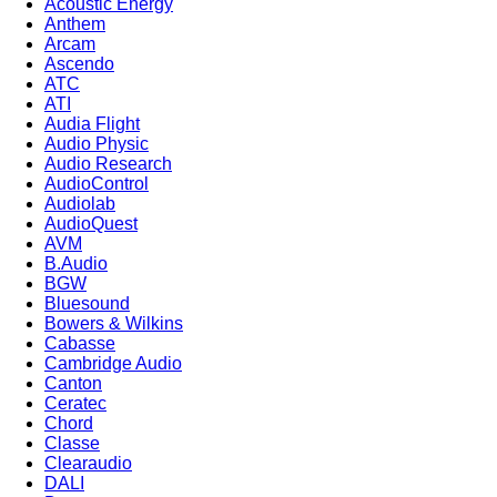
Acoustic Energy
Anthem
Arcam
Ascendo
ATC
ATI
Audia Flight
Audio Physic
Audio Research
AudioControl
Audiolab
AudioQuest
AVM
B.Audio
BGW
Bluesound
Bowers & Wilkins
Cabasse
Cambridge Audio
Canton
Ceratec
Chord
Classe
Clearaudio
DALI