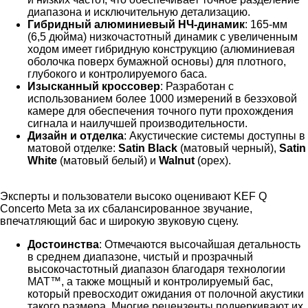
диапазона и исключительную детализацию.
Гибридный алюминиевый НЧ-динамик
: 165-мм
(6,5 дюйма) низкочастотный динамик с увеличенным
ходом имеет гибридную конструкцию (алюминиевая
оболочка поверх бумажной основы) для плотного,
глубокого и контролируемого баса.
Изысканный кроссовер
: Разработан с
использованием более 1000 измерений в безэховой
камере для обеспечения точного пути прохождения
сигнала и наилучшей производительности.
Дизайн и отделка
: Акустические системы доступны в
матовой отделке:
Satin Black
(матовый черный),
Satin
White
(матовый белый) и
Walnut
(орех).
Эксперты и пользователи высоко оценивают KEF Q
Concerto Meta за их сбалансированное звучание,
впечатляющий бас и широкую звуковую сцену.
Достоинства
: Отмечаются высочайшая детальность
в среднем диапазоне, чистый и прозрачный
высокочастотный диапазон благодаря технологии
MAT™, а также мощный и контролируемый бас,
который превосходит ожидания от полочной акустики
такого размера. Многие рецензенты подчеркивают их