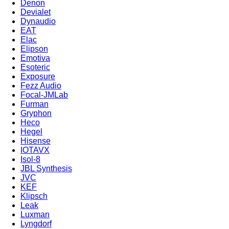
Denon
Devialet
Dynaudio
EAT
Elac
Elipson
Emotiva
Esoteric
Exposure
Fezz Audio
Focal-JMLab
Furman
Gryphon
Heco
Hegel
Hisense
IOTAVX
Isol-8
JBL Synthesis
JVC
KEF
Klipsch
Leak
Luxman
Lyngdorf