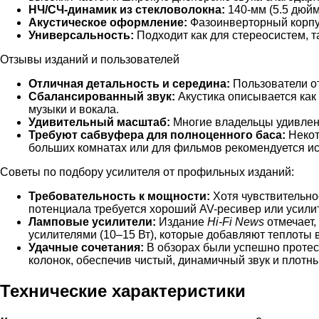
НЧ/СЧ-динамик из стекловолокна:
140-мм (5.5 дюйм
Акустическое оформление:
Фазоинверторный корпус
Универсальность:
Подходит как для стереосистем, т
Отзывы изданий и пользователей
Отличная детальность и середина:
Пользователи от
Сбалансированный звук:
Акустика описывается как
музыки и вокала.
Удивительный масштаб:
Многие владельцы удивлены
Требуют сабвуфера для полноценного баса:
Некот
больших комнатах или для фильмов рекомендуется и
Советы по подбору усилителя от профильных изданий:
Требовательность к мощности:
Хотя чувствительно
потенциала требуется хороший AV-ресивер или усилит
Ламповые усилители:
Издание
Hi-Fi News
отмечает,
усилителями (10–15 Вт), которые добавляют теплоты 
Удачные сочетания:
В обзорах были успешно протес
колонок, обеспечив чистый, динамичный звук и плотны
Технические характеристики