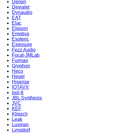
Denon
Devialet
Dynaudio
EAT
Elac
Elipson
Emotiva
Esoteric
Exposure
Fezz Audio
Focal-JMLab
Furman
Gryphon
Heco
Hegel
Hisense
IOTAVX
Isol-8
JBL Synthesis
JVC
KEF
Klipsch
Leak
Luxman
Lyngdorf