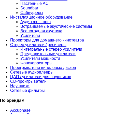
Настенные АС
Soundbar
Сабвуферы
Инсталляционное оборудование
Аудио multiroom
Встраиваемые акустические системы
Всепогодная акустика
Усилители
Проекторы для домашнего кинотеатра
Стерео усилители / ресиверы
Интегральные стерео усилители
Предварительные усилители
Усилители мощности
Фонокорректоры
Проигрыватели виниловых дисков
Сетевые аудиоплееры
ЦАП / усилители для наушников
CD-проигрыватели
Наушники
Сетевые фильтры
По брендам
Accuphase