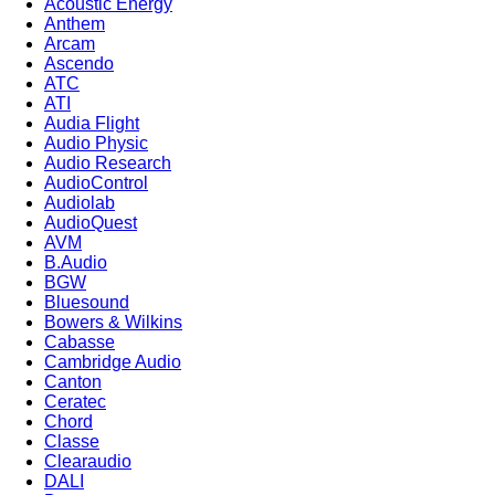
Acoustic Energy
Anthem
Arcam
Ascendo
ATC
ATI
Audia Flight
Audio Physic
Audio Research
AudioControl
Audiolab
AudioQuest
AVM
B.Audio
BGW
Bluesound
Bowers & Wilkins
Cabasse
Cambridge Audio
Canton
Ceratec
Chord
Classe
Clearaudio
DALI