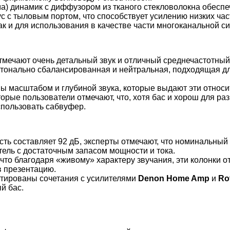
а) динамик с диффузором из тканого стекловолокна обеспеч
 с тыловым портом, что способствует усилению низких част
ак и для использования в качестве части многоканальной 
мечают очень детальный звук и отличный среднечастотный 
 тонально сбалансированная и нейтральная, подходящая дл
 масштабом и глубиной звука, которые выдают эти относи
орые пользователи отмечают, что, хотя бас и хорош для ра
спользовать сабвуфер.
сть составляет 92 дБ, эксперты отмечают, что номинальный
ель с достаточным запасом мощности и тока.
 что благодаря «живому» характеру звучания, эти колонк
в презентацию.
тированы сочетания с усилителями
Denon Home Amp
и
Rot
й бас.