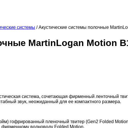
ические системы
/
Акустические системы полочные MartinLo
чные MartinLogan Motion B
стическая система, сочетающая фирменный ленточный твит
штабный звук, неожиданный для ее компактного размера.
йм) гофрированный пленочный твитер (Gen2 Folded Motion®
я фирменному волноводу Folded Motion.