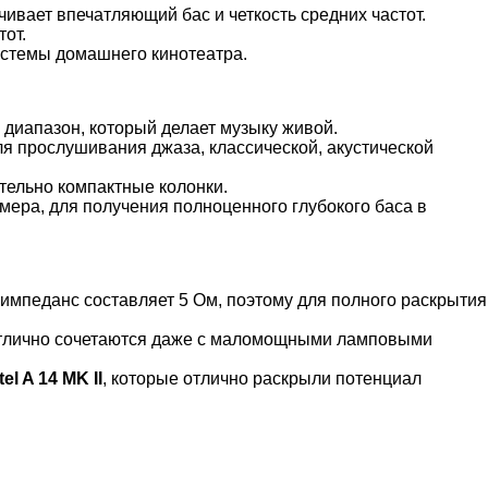
ивает впечатляющий бас и четкость средних частот.
от.
системы домашнего кинотеатра.
диапазон, который делает музыку живой.
я прослушивания джаза, классической, акустической
тельно компактные колонки.
змера, для получения полноценного глубокого баса в
 импеданс составляет 5 Ом, поэтому для полного раскрытия
и отлично сочетаются даже с маломощными ламповыми
el A 14 MK II
, которые отлично раскрыли потенциал