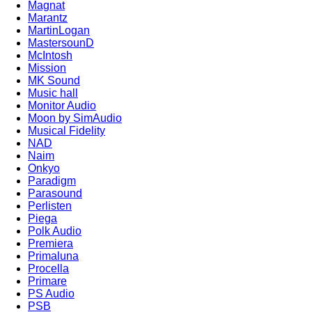
Magnat
Marantz
MartinLogan
MastersounD
McIntosh
Mission
MK Sound
Music hall
Monitor Audio
Moon by SimAudio
Musical Fidelity
NAD
Naim
Onkyo
Paradigm
Parasound
Perlisten
Piega
Polk Audio
Premiera
Primaluna
Procella
Primare
PS Audio
PSB