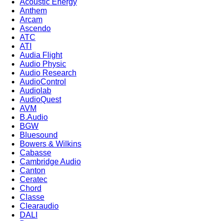
Acoustic Energy
Anthem
Arcam
Ascendo
ATC
ATI
Audia Flight
Audio Physic
Audio Research
AudioControl
Audiolab
AudioQuest
AVM
B.Audio
BGW
Bluesound
Bowers & Wilkins
Cabasse
Cambridge Audio
Canton
Ceratec
Chord
Classe
Clearaudio
DALI