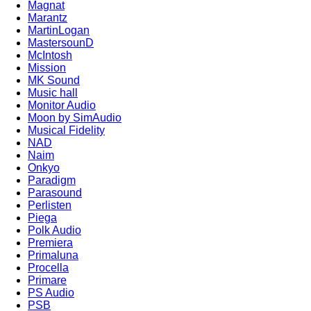
Magnat
Marantz
MartinLogan
MastersounD
McIntosh
Mission
MK Sound
Music hall
Monitor Audio
Moon by SimAudio
Musical Fidelity
NAD
Naim
Onkyo
Paradigm
Parasound
Perlisten
Piega
Polk Audio
Premiera
Primaluna
Procella
Primare
PS Audio
PSB