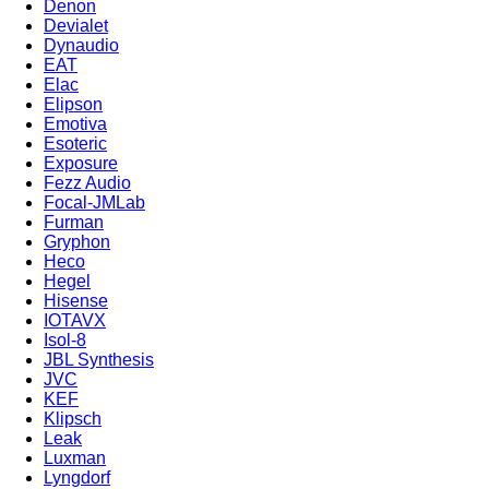
Denon
Devialet
Dynaudio
EAT
Elac
Elipson
Emotiva
Esoteric
Exposure
Fezz Audio
Focal-JMLab
Furman
Gryphon
Heco
Hegel
Hisense
IOTAVX
Isol-8
JBL Synthesis
JVC
KEF
Klipsch
Leak
Luxman
Lyngdorf