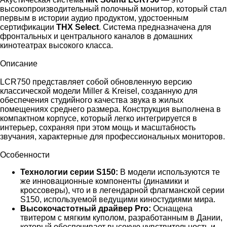
высокопроизводительный полочный монитор, который стал
первым в истории аудио продуктом, удостоенным
сертификации
THX Select
. Система предназначена для
фронтальных и центрального каналов в домашних
кинотеатрах высокого класса.
Описание
LCR750 представляет собой обновленную версию
классической модели Miller & Kreisel, созданную для
обеспечения студийного качества звука в жилых
помещениях среднего размера. Конструкция выполнена в
компактном корпусе, который легко интегрируется в
интерьер, сохраняя при этом мощь и масштабность
звучания, характерные для профессиональных мониторов.
Особенности
Технологии серии S150:
В модели используются те
же инновационные компоненты (динамики и
кроссоверы), что и в легендарной флагманской серии
S150, используемой ведущими киностудиями мира.
Высокочастотный драйвер Pro:
Оснащена
твитером с мягким куполом, разработанным в Дании,
который обеспечивает высокую чувствительность и