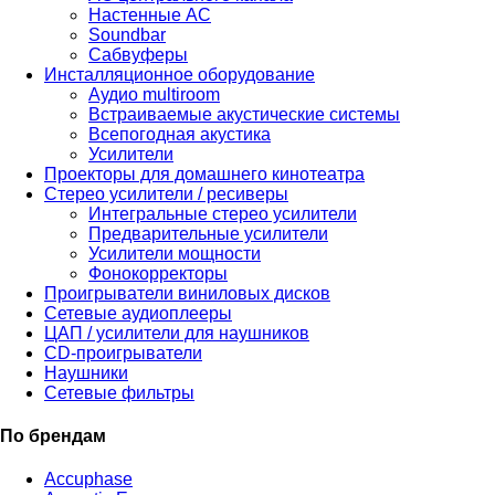
Настенные АС
Soundbar
Сабвуферы
Инсталляционное оборудование
Аудио multiroom
Встраиваемые акустические системы
Всепогодная акустика
Усилители
Проекторы для домашнего кинотеатра
Стерео усилители / ресиверы
Интегральные стерео усилители
Предварительные усилители
Усилители мощности
Фонокорректоры
Проигрыватели виниловых дисков
Сетевые аудиоплееры
ЦАП / усилители для наушников
CD-проигрыватели
Наушники
Сетевые фильтры
По брендам
Accuphase