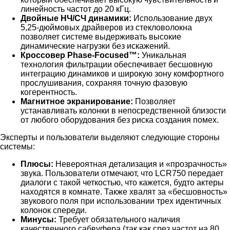
линейность частот до 20 кГц.
Двойные НЧ/СЧ динамики:
Использование двух
5,25-дюймовых драйверов из стекловолокна
позволяет системе выдерживать высокие
динамические нагрузки без искажений.
Кроссовер Phase-Focused™:
Уникальная
технология фильтрации обеспечивает бесшовную
интеграцию динамиков и широкую зону комфортного
прослушивания, сохраняя точную фазовую
когерентность.
Магнитное экранирование:
Позволяет
устанавливать колонки в непосредственной близости
от любого оборудования без риска создания помех.
Эксперты и пользователи выделяют следующие стороны
системы:
Плюсы:
Невероятная детализация и «прозрачность»
звука. Пользователи отмечают, что LCR750 передает
диалоги с такой четкостью, что кажется, будто актеры
находятся в комнате. Также хвалят за «бесшовность»
звукового поля при использовании трех идентичных
колонок спереди.
Минусы:
Требует обязательного наличия
качественного сабвуфера (так как срез частот на 80