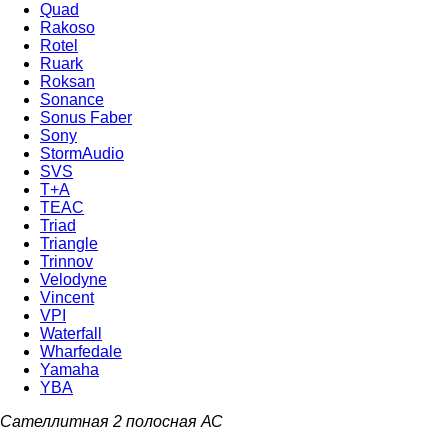
Quad
Rakoso
Rotel
Ruark
Roksan
Sonance
Sonus Faber
Sony
StormAudio
SVS
T+A
TEAC
Triad
Triangle
Trinnov
Velodyne
Vincent
VPI
Waterfall
Wharfedale
Yamaha
YBA
Сателлитная 2 полосная АС