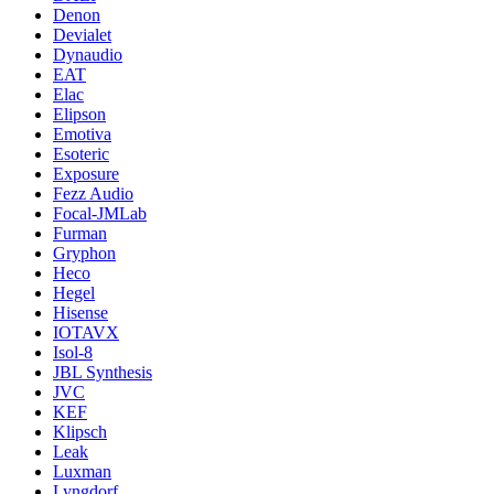
Denon
Devialet
Dynaudio
EAT
Elac
Elipson
Emotiva
Esoteric
Exposure
Fezz Audio
Focal-JMLab
Furman
Gryphon
Heco
Hegel
Hisense
IOTAVX
Isol-8
JBL Synthesis
JVC
KEF
Klipsch
Leak
Luxman
Lyngdorf