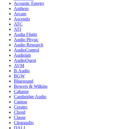
Acoustic Energy
Anthem
Arcam
Ascendo
ATC
ATI
Audia Flight
Audio Physic
Audio Research
AudioControl
Audiolab
AudioQuest
AVM
B.Audio
BGW
Bluesound
Bowers & Wilkins
Cabasse
Cambridge Audio
Canton
Ceratec
Chord
Classe
Clearaudio
DALI