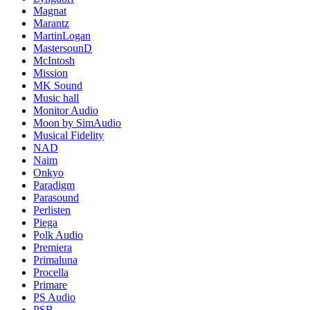
Magnat
Marantz
MartinLogan
MastersounD
McIntosh
Mission
MK Sound
Music hall
Monitor Audio
Moon by SimAudio
Musical Fidelity
NAD
Naim
Onkyo
Paradigm
Parasound
Perlisten
Piega
Polk Audio
Premiera
Primaluna
Procella
Primare
PS Audio
PSB