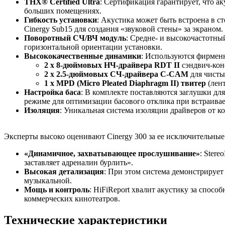
THX® Certified Ultra
: Сертификация гарантирует, что а
больших помещениях.
Гибкость установки
: Акустика может быть встроена в с
Cinergy Sub15 для создания «звуковой стены» за экраном.
Поворотный СЧ/ВЧ модуль
: Средне- и высокочастотны
горизонтальной ориентации установки.
Высококачественные динамики
: Используются фирменн
2 x 8-дюймовых НЧ-драйвера RDT II
сэндвич-кон
2 x 2.5-дюймовых СЧ-драйвера C-CAM
для чисты
1 x MPD (Micro Pleated Diaphragm II) твитер
(лент
Настройка баса
: В комплекте поставляются заглушки дл
режиме для оптимизации басового отклика при встраивае
Изоляция
: Уникальная система изоляции драйверов от 
Эксперты высоко оценивают Cinergy 300 за ее исключительные
«Динамичное, захватывающее прослушивание»
: Ster
заставляет адреналин бурлить».
Высокая детализация
: При этом система демонстрирует
музыкальной.
Мощь и контроль
: HiFiReport хвалит акустику за спос
коммерческих кинотеатров.
Технические характеристики