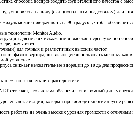
кустика способна воспроизводить звук эталонного качества с 
тену, установлена на полу (с опциональным пьедесталом) или шт
й модуль можно поворачивать на 90 градусов, чтобы обеспечить
ые технологии Monitor Audio.
струкции для низких искажений и высокой перегрузочной спосо
х средних частот.
очный) для точных и реалистичных высоких частот.
я порта фазоинвертора, позволяющие использовать колонку как в
мой установке.
корпуса снижает нежелательные вибрации до 18 дБ для професси
 кинематографические характеристики.
eoNET отмечает, что система обеспечивает огромный динамическ
 уровень детализации, который превосходит многие другие реше
обность работать на очень высоких уровнях громкости с отличны