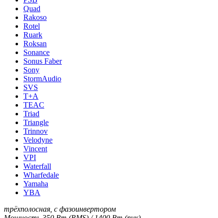
Quad
Rakoso
Rotel
Ruark
Roksan
Sonance
Sonus Faber
Sony
StormAudio
SVS
T+A
TEAC
Triad
Triangle
Trinnov
Velodyne
Vincent
VPI
Waterfall
Wharfedale
Yamaha
YBA
трёхполосная, с фазоинвертором
Мощность 350 Вт (RMS) / 1400 Вт (пик)