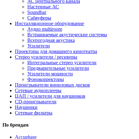
АС центрального канала
Настенные АС
Soundbar
Сабвуферы
Инсталляционное оборудование
Аудио multiroom
Встраиваемые акустические системы
Всепогодная акустика
Усилители
Проекторы для домашнего кинотеатра
Стерео усилители / ресиверы
Интегральные стерео усилители
Предварительные усилители
Усилители мощности
Фонокорректоры
Проигрыватели виниловых дисков
Сетевые аудиоплееры
ЦАП / усилители для наушников
CD-проигрыватели
Наушники
Сетевые фильтры
По брендам
Accuphase