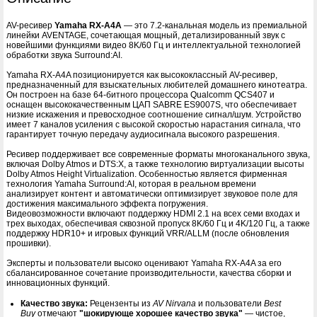
AV-ресивер
Yamaha RX-A4A
— это 7.2-канальная модель из премиальной
линейки AVENTAGE, сочетающая мощный, детализированный звук с
новейшими функциями видео 8K/60 Гц и интеллектуальной технологией
обработки звука Surround:AI.
Yamaha RX-A4A позиционируется как высококлассный AV-ресивер,
предназначенный для взыскательных любителей домашнего кинотеатра.
Он построен на базе 64-битного процессора Qualcomm QCS407 и
оснащен высококачественным ЦАП SABRE ES9007S, что обеспечивает
низкие искажения и превосходное соотношение сигнал/шум. Устройство
имеет 7 каналов усиления с высокой скоростью нарастания сигнала, что
гарантирует точную передачу аудиосигнала высокого разрешения.
Ресивер поддерживает все современные форматы многоканального звука,
включая Dolby Atmos и DTS:X, а также технологию виртуализации высоты
Dolby Atmos Height Virtualization. Особенностью является фирменная
технология Yamaha Surround:AI, которая в реальном времени
анализирует контент и автоматически оптимизирует звуковое поле для
достижения максимального эффекта погружения.
Видеовозможности включают поддержку HDMI 2.1 на всех семи входах и
трех выходах, обеспечивая сквозной пропуск 8K/60 Гц и 4K/120 Гц, а также
поддержку HDR10+ и игровых функций VRR/ALLM (после обновления
прошивки).
Эксперты и пользователи высоко оценивают Yamaha RX-A4A за его
сбалансированное сочетание производительности, качества сборки и
инновационных функций.
Качество звука:
Рецензенты из
AV Nirvana
и пользователи
Best
Buy
отмечают
"шокирующе хорошее качество звука"
— чистое,