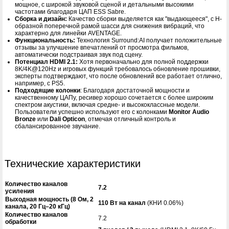
мощное, с широкой звуковой сценой и детальными высокими
частотами благодаря ЦАП ESS Sabre.
Сборка и дизайн:
Качество сборки выделяется как "выдающееся", с H-
образной поперечной рамой шасси для снижения вибраций, что
характерно для линейки AVENTAGE.
Функциональность:
Технология Surround:AI получает положительные
отзывы за улучшение впечатлений от просмотра фильмов,
автоматически подстраивая звук под сцену.
Потенциал HDMI 2.1:
Хотя первоначально для полной поддержки
8K/4K@120Hz и игровых функций требовалось обновление прошивки,
эксперты подтверждают, что после обновлений все работает отлично,
например, с PS5.
Подходящие колонки
: Благодаря достаточной мощности и
качественному ЦАПу, ресивер хорошо сочетается с более широким
спектром акустики, включая средне- и высококлассные модели.
Пользователи успешно используют его с колонками
Monitor Audio
Bronze
или
Dali Opticon
, отмечая отличный контроль и
сбалансированное звучание.
Технические характеристики
Количество каналов
7.2
усиления
Выходная мощность (8 Ом, 2
110 Вт на канал
(КНИ 0.06%)
канала, 20 Гц–20 кГц)
Количество каналов
7.2
обработки