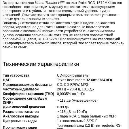
Эксперты, включая
Home Theater HiFi
, хвалят Rotel RCD-1572MKII за его
способность воспроизводить музыку с исключительным ощущением
пространства и глубины, а также за очень низкий уровень шума и
искажений. Отмечается, что этот проигрыватель позволяет услышать
новые детали в знакомых записях.
Владельцы отмечают отличное качество звука и надежное качество
сборки, характерное для Rotel. Однако некоторые пользователи
сообщают о возможной капризности устройства к некоторым типам
дисков, особенно записанным, хотя это не является повсеместной
проблемой. В целом, RCD-1572MKII позиционируется как классический
CD-проигрыватель высокого класса, который "позволяет музыке говорить
самой за себя".
Технические характеристики
Тип устройства
CD-проигрыватель
ЦАП
Texas Instruments
32 бит / 384 кГц
Поддерживаемые форматы
CD, CD-R/RW, MP3
Частотный диапазон
20 Гц – 20 кГц, ±0,5 дБ
Коэффициент гармоник (THD)
0,0035% на 1 кГц
Соотношение сигнал/шум
> 118 дБ (A-взвешенное)
(SNR)
Динамический диапазон
> 99 дБ
Разделение каналов
> 118 дБ на 10 кГц
Аналоговые выходы
1 пара RCA, 1 пара балансных XLR
Цифровые выходы
1 x коаксиальный S/PDIF
Триггерный вход (12 В), интерфейс RS-
Прочая коммутация