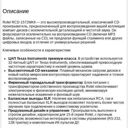
Описание
Rotel RCD-1572MKII — это высокопроизводительный, классический CD-
проигрыватель, предназначенный для воспроизведения вашей коллекции
компакт-дисков с исключительной детализацией и чистотой звука. Он
фокусируется исключительно на воспроизведении CD (включая MP3
файлы, записанные на CD), не предлагая функций стриминга или других
цифровых входов, в отличие от универсальных решений.
Ключевые особенности и характеристики
ЦАП Texas Instruments премиум-класса
: В устройстве используется
32-битный ЦАП от Texas Instruments, обеспечивающий превосходную
частотную характеристику и низкий уровень шумов.
Высокоточный CD-механизм
: Плавный механизм загрузки дисков и
новый набор микросхем контроллера гарантируют надежное и точное
воспроизведение.
Фирменный тороидальный трансформатор
: Блок питания с
трансформатором собственного производства Rotel обеспечивает
электрическую и физическую изоляцию цепей, минимизируя
нежелательные искажения и фоновый шум.
Балансные выходы XLR
: Наличие как небалансных RCA, так и
полностью балансных XLR-выходов позволяет получить более чистое
звучание при подключении к совместимому усилителю.
Продуманный дизайн и управление
: Проигрыватель выполнен в
строгом дизайне, характерном для 15-й серии Rotel, с прочным
корпусом, возможностью интеграции в системы управления (RS-232,
12В триггер) и комплектным ИК-пультом ДУ.