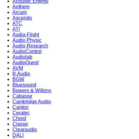
Acoustic Energy
Anthem
Arcam
Ascendo
ATC
ATI
Audia Flight
Audio Physic
Audio Research
AudioControl
Audiolab
AudioQuest
AVM
B.Audio
BGW
Bluesound
Bowers & Wilkins
Cabasse
Cambridge Audio
Canton
Ceratec
Chord
Classe
Clearaudio
DALI