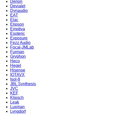
Denon
Devialet
Dynaudio
EAT
Elac
Elipson
Emotiva
Esoteric
Exposure
Fezz Audio
Focal-JMLab
Furman
Gryphon
Heco
Hegel
Hisense
IOTAVX
Isol-8
JBL Synthesis
JVC
KEF
Klipsch
Leak
Luxman
Lyngdorf