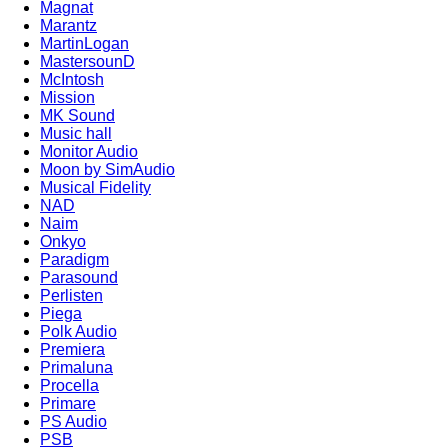
Magnat
Marantz
MartinLogan
MastersounD
McIntosh
Mission
MK Sound
Music hall
Monitor Audio
Moon by SimAudio
Musical Fidelity
NAD
Naim
Onkyo
Paradigm
Parasound
Perlisten
Piega
Polk Audio
Premiera
Primaluna
Procella
Primare
PS Audio
PSB