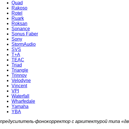
Quad
Rakoso
Rotel
Ruark
Roksan
Sonance
Sonus Faber
Sony
StormAudio
SVS
T+A
TEAC
Triad
Triangle
Trinnov
Velodyne
Vincent
VPI
Waterfall
Wharfedale
Yamaha
YBA
предусилитель-фонокорректор с архитектурой типа «дв