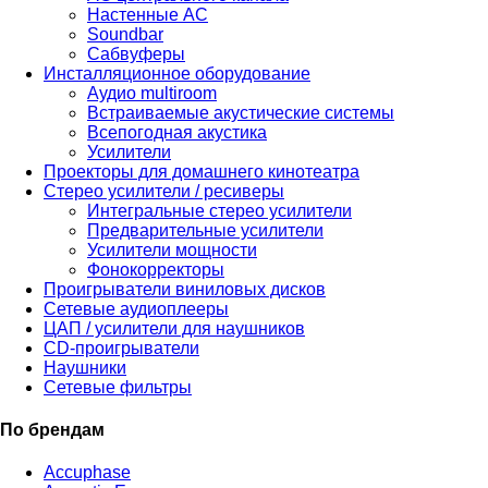
Настенные АС
Soundbar
Сабвуферы
Инсталляционное оборудование
Аудио multiroom
Встраиваемые акустические системы
Всепогодная акустика
Усилители
Проекторы для домашнего кинотеатра
Стерео усилители / ресиверы
Интегральные стерео усилители
Предварительные усилители
Усилители мощности
Фонокорректоры
Проигрыватели виниловых дисков
Сетевые аудиоплееры
ЦАП / усилители для наушников
CD-проигрыватели
Наушники
Сетевые фильтры
По брендам
Accuphase