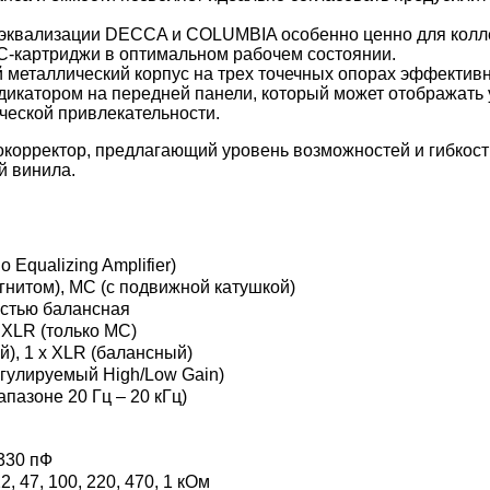
х эквализации DECCA и COLUMBIA особенно ценно для колл
-картриджи в оптимальном рабочем состоянии.
й металлический корпус на трех точечных опорах эффекти
икатором на передней панели, который может отображать у
ческой привлекательности.
рректор, предлагающий уровень возможностей и гибкости,
й винила.
 Equalizing Amplifier)
нитом), MC (с подвижной катушкой)
остью балансная
 XLR (только MC)
), 1 x XLR (балансный)
егулируемый High/Low Gain)
апазоне 20 Гц – 20 кГц)
 330 пФ
, 47, 100, 220, 470, 1 кОм