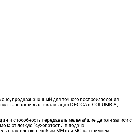
моно, предназначенный для точного воспроизведения
ержку старых кривых эквализации DECCA и COLUMBIA,
кции
и способность передавать мельчайшие детали записи с
тмечают легкую "суховатость" в подаче.
тель практически с любым MM или MC картриджем,