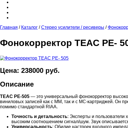
Главная
/
Каталог
/
Стерео усилители / ресиверы
/
Фонокор
Фонокорректор TEAC PE- 5
Цена: 238000 руб.
Описание
TEAC PE-505
— это универсальный фонокорректор высоког
виниловых записей как с MM, так и с MC-картриджей. Он 
помимо стандартной RIAA.
Точность и детальность
: Эксперты и пользователи 
высоким соотношением сигнал/шум. Звук описываетс
Универсальность
: Обилие настроек входного импед