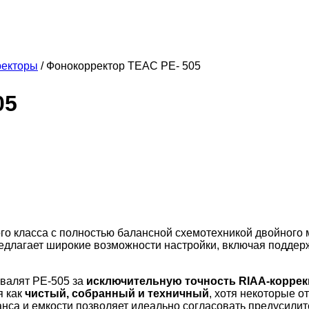
ректоры
/
Фонокорректор TEAC PE- 505
05
о класса с полностью балансной схемотехникой двойного 
предлагает широкие возможности настройки, включая подд
хвалят PE-505 за
исключительную точность RIAA-корре
я как
чистый, собранный и техничный
, хотя некоторые о
анса и емкости позволяет идеально согласовать предусили