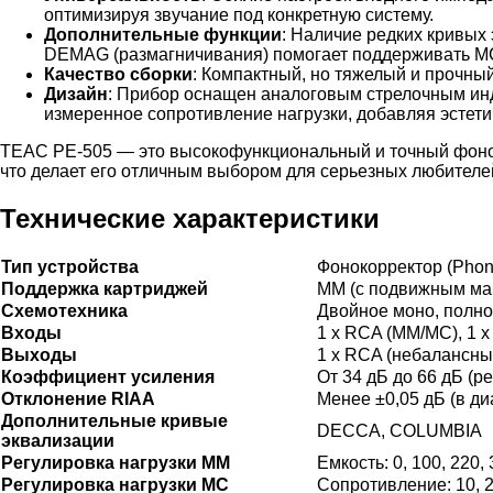
оптимизируя звучание под конкретную систему.
Дополнительные функции
: Наличие редких кривы
DEMAG (размагничивания) помогает поддерживать MC
Качество сборки
: Компактный, но тяжелый и прочны
Дизайн
: Прибор оснащен аналоговым стрелочным инд
измеренное сопротивление нагрузки, добавляя эстети
TEAC PE-505 — это высокофункциональный и точный фоноко
что делает его отличным выбором для серьезных любителе
Технические характеристики
Тип устройства
Фонокорректор (Phono
Поддержка картриджей
MM (с подвижным маг
Схемотехника
Двойное моно, полн
Входы
1 x RCA (MM/MC), 1 x
Выходы
1 x RCA (небалансный
Коэффициент усиления
От 34 дБ до 66 дБ (р
Отклонение RIAA
Менее ±0,05 дБ (в ди
Дополнительные кривые
DECCA, COLUMBIA
эквализации
Регулировка нагрузки MM
Емкость: 0, 100, 220,
Регулировка нагрузки MC
Сопротивление: 10, 22