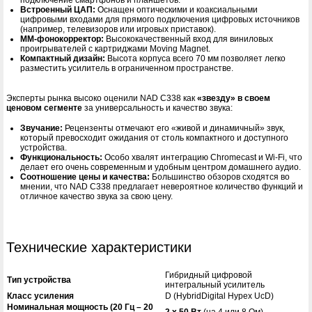
подключение смартфонов и планшетов.
Встроенный ЦАП:
Оснащен оптическими и коаксиальными
цифровыми входами для прямого подключения цифровых источников
(например, телевизоров или игровых приставок).
ММ-фонокорректор:
Высококачественный вход для виниловых
проигрывателей с картриджами Moving Magnet.
Компактный дизайн:
Высота корпуса всего 70 мм позволяет легко
разместить усилитель в ограниченном пространстве.
Эксперты рынка высоко оценили NAD C338 как
«звезду» в своем
ценовом сегменте
за универсальность и качество звука:
Звучание:
Рецензенты отмечают его «живой и динамичный» звук,
который превосходит ожидания от столь компактного и доступного
устройства.
Функциональность:
Особо хвалят интеграцию Chromecast и Wi-Fi, что
делает его очень современным и удобным центром домашнего аудио.
Соотношение цены и качества:
Большинство обзоров сходятся во
мнении, что NAD C338 предлагает невероятное количество функций и
отличное качество звука за свою цену.
Технические характеристики
Гибридный цифровой
Тип устройства
интегральный усилитель
Класс усиления
D (HybridDigital Hypex UcD)
Номинальная мощность (20 Гц – 20