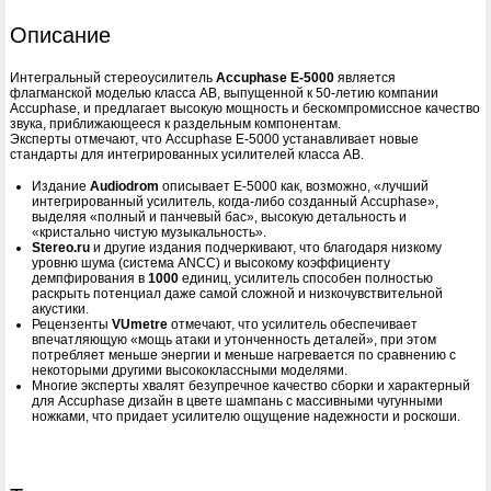
Описание
Интегральный стереоусилитель
Accuphase E-5000
является
флагманской моделью класса AB, выпущенной к 50-летию компании
Accuphase, и предлагает высокую мощность и бескомпромиссное качество
звука, приближающееся к раздельным компонентам.
Эксперты отмечают, что Accuphase E-5000 устанавливает новые
стандарты для интегрированных усилителей класса AB.
Издание
Audiodrom
описывает E-5000 как, возможно, «лучший
интегрированный усилитель, когда-либо созданный Accuphase»,
выделяя «полный и панчевый бас», высокую детальность и
«кристально чистую музыкальность».
Stereo.ru
и другие издания подчеркивают, что благодаря низкому
уровню шума (система ANCC) и высокому коэффициенту
демпфирования в
1000
единиц, усилитель способен полностью
раскрыть потенциал даже самой сложной и низкочувствительной
акустики.
Рецензенты
VUmetre
отмечают, что усилитель обеспечивает
впечатляющую «мощь атаки и утонченность деталей», при этом
потребляет меньше энергии и меньше нагревается по сравнению с
некоторыми другими высококлассными моделями.
Многие эксперты хвалят безупречное качество сборки и характерный
для Accuphase дизайн в цвете шампань с массивными чугунными
ножками, что придает усилителю ощущение надежности и роскоши.