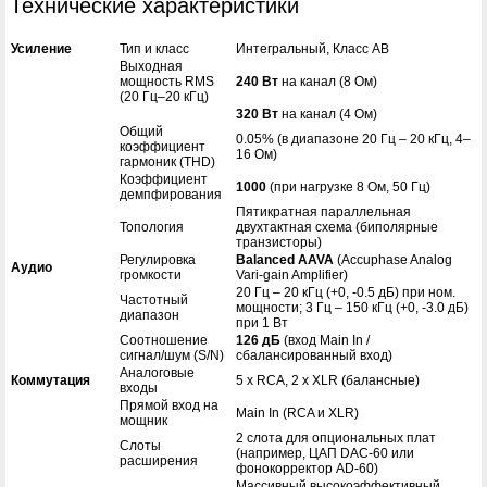
Технические характеристики
Усиление
Тип и класс
Интегральный, Класс AB
Выходная
мощность RMS
240 Вт
на канал (8 Ом)
(20 Гц–20 кГц)
320 Вт
на канал (4 Ом)
Общий
0.05% (в диапазоне 20 Гц – 20 кГц, 4–
коэффициент
16 Ом)
гармоник (THD)
Коэффициент
1000
(при нагрузке 8 Ом, 50 Гц)
демпфирования
Пятикратная параллельная
Топология
двухтактная схема (биполярные
транзисторы)
Регулировка
Balanced AAVA
(Accuphase Analog
Аудио
громкости
Vari-gain Amplifier)
20 Гц – 20 кГц (+0, -0.5 дБ) при ном.
Частотный
мощности; 3 Гц – 150 кГц (+0, -3.0 дБ)
диапазон
при 1 Вт
Соотношение
126 дБ
(вход Main In /
сигнал/шум (S/N)
сбалансированный вход)
Аналоговые
Коммутация
5 x RCA, 2 x XLR (балансные)
входы
Прямой вход на
Main In (RCA и XLR)
мощник
2 слота для опциональных плат
Слоты
(например, ЦАП DAC-60 или
расширения
фонокорректор AD-60)
Массивный высокоэффективный