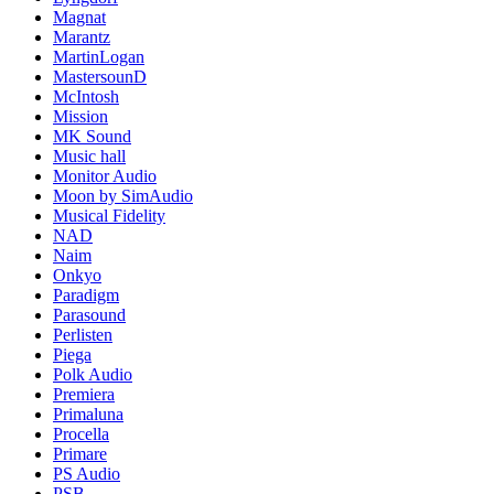
Magnat
Marantz
MartinLogan
MastersounD
McIntosh
Mission
MK Sound
Music hall
Monitor Audio
Moon by SimAudio
Musical Fidelity
NAD
Naim
Onkyo
Paradigm
Parasound
Perlisten
Piega
Polk Audio
Premiera
Primaluna
Procella
Primare
PS Audio
PSB