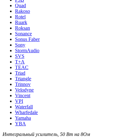
Quad
Rakoso
Rotel
Ruark
Roksan
Sonance
Sonus Faber
Sony
StormAudio
SVS
T+A
TEAC
Triad
Triangle
Trinnov
Velodyne
Vincent
VPI
Waterfall
Wharfedale
Yamaha
YBA
Интегральный усилитель, 50 Вт на 8Ом