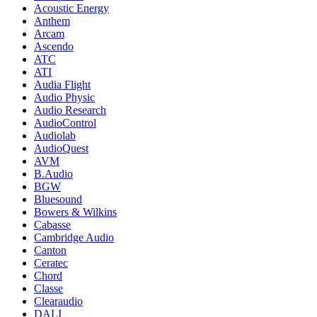
Acoustic Energy
Anthem
Arcam
Ascendo
ATC
ATI
Audia Flight
Audio Physic
Audio Research
AudioControl
Audiolab
AudioQuest
AVM
B.Audio
BGW
Bluesound
Bowers & Wilkins
Cabasse
Cambridge Audio
Canton
Ceratec
Chord
Classe
Clearaudio
DALI