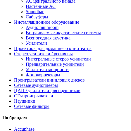
АС центрального канала
Настенные АС
Soundbar
Сабвуферы
Инсталляционное оборудование
Аудио multiroom
Встраиваемые акустические системы
Всепогодная акустика
Усилители
Проекторы для домашнего кинотеатра
Стерео усилители / ресиверы
Интегральные стерео усилители
Предварительные усилители
Усилители мощности
Фонокорректоры
Проигрыватели виниловых дисков
Сетевые аудиоплееры
ЦАП / усилители для наушников
CD-проигрыватели
Наушники
Сетевые фильтры
По брендам
Accuphase