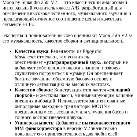
Moon by Simaudio 250i V2 — это классический аналоговый
интегральный усилитель класса A/B, разработанный для
обеспечения высококачественного, музыкального звучания и
предлагающий отличное соотношение цены и качества в
сегменте Hi-Fi.
Эксперты и пользователи высоко оценивают Moon 250i V2 за
его музыкальность, качество сборки и функциональность.
Качество звука
: Рецензенты из
Enjoy the
Music.com
отмечают, что усилитель
обеспечивает
«ультрапрозрачный звук»
, который не
добавляет собственного окраса к записи, позволяя
слушателю погрузиться в музыку. Он обеспечивает
богатое звучание, объемную басовую основу и
отличную детализацию на высоких частотах.
Качество сборки
: Конструкция отличается
«солидной
сборкой»
и жестким шасси, минимизирующим влияние
внешних вибраций. Используются запатентованные
биполярные выходные транзисторы MOON с
прецизионным согласованием для улучшения басов и
точного воспроизведения звука.
Универсальность
: Добавление
высококачественного
MM-фонокорректора
в версию V2 значительно
повышает его привлекательность для любителей