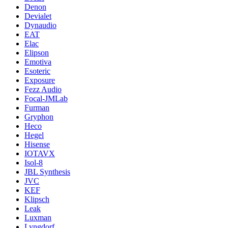
Denon
Devialet
Dynaudio
EAT
Elac
Elipson
Emotiva
Esoteric
Exposure
Fezz Audio
Focal-JMLab
Furman
Gryphon
Heco
Hegel
Hisense
IOTAVX
Isol-8
JBL Synthesis
JVC
KEF
Klipsch
Leak
Luxman
Lyngdorf