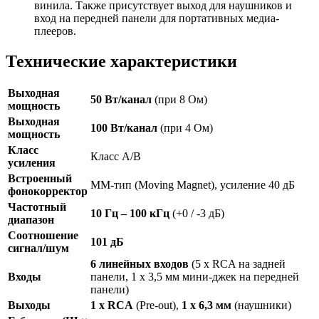
винила. Также присутствует выход для наушников и
вход на передней панели для портативных медиа-
плееров.
Технические характеристики
Выходная
50 Вт/канал
(при 8 Ом)
мощность
Выходная
100 Вт/канал
(при 4 Ом)
мощность
Класс
Класс A/B
усиления
Встроенный
ММ-тип (Moving Magnet), усиление 40 дБ
фонокорректор
Частотный
10 Гц – 100 кГц
(+0 / -3 дБ)
диапазон
Соотношение
101 дБ
сигнал/шум
6 линейных входов
(5 x RCA на задней
Входы
панели, 1 x 3,5 мм мини-джек на передней
панели)
Выходы
1 x RCA
(Pre-out),
1 x 6,3 мм
(наушники)