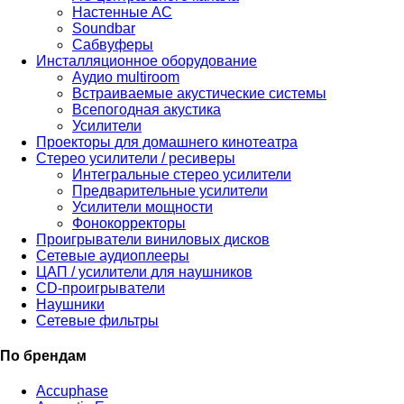
Настенные АС
Soundbar
Сабвуферы
Инсталляционное оборудование
Аудио multiroom
Встраиваемые акустические системы
Всепогодная акустика
Усилители
Проекторы для домашнего кинотеатра
Стерео усилители / ресиверы
Интегральные стерео усилители
Предварительные усилители
Усилители мощности
Фонокорректоры
Проигрыватели виниловых дисков
Сетевые аудиоплееры
ЦАП / усилители для наушников
CD-проигрыватели
Наушники
Сетевые фильтры
По брендам
Accuphase