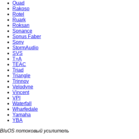
Quad
Rakoso
Rotel
Ruark
Roksan
Sonance
Sonus Faber
Sony
StormAudio
SVS
T+A
TEAC
Triad
Triangle
Trinnov
Velodyne
Vincent
VPI
Waterfall
Wharfedale
Yamaha
YBA
BluOS потоковый усилитель