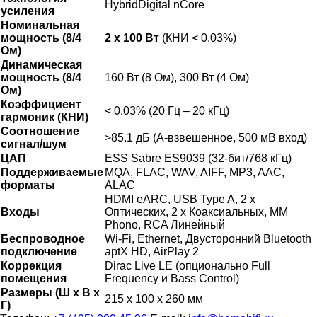
HybridDigital nCore
усиления
Номинальная
мощность (8/4
2 x 100 Вт
(КНИ < 0.03%)
Ом)
Динамическая
мощность (8/4
160 Вт (8 Ом), 300 Вт (4 Ом)
Ом)
Коэффициент
< 0.03% (20 Гц – 20 кГц)
гармоник (КНИ)
Соотношение
>85.1 дБ (А-взвешенное, 500 мВ вход)
сигнал/шум
ЦАП
ESS Sabre ES9039 (32-бит/768 кГц)
Поддерживаемые
MQA, FLAC, WAV, AIFF, MP3, AAC,
форматы
ALAC
HDMI eARC, USB Type A, 2 x
Входы
Оптических, 2 x Коаксиальных, MM
Phono, RCA Линейный
Беспроводное
Wi-Fi, Ethernet, Двусторонний Bluetooth
подключение
aptX HD, AirPlay 2
Коррекция
Dirac Live LE (опционально Full
помещения
Frequency и Bass Control)
Размеры (Ш x В x
215 x 100 x 260 мм
Г)