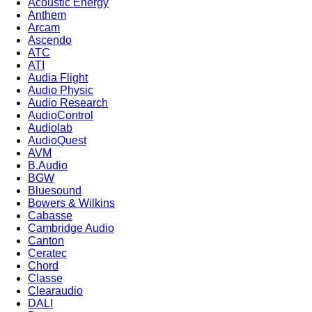
Acoustic Energy
Anthem
Arcam
Ascendo
ATC
ATI
Audia Flight
Audio Physic
Audio Research
AudioControl
Audiolab
AudioQuest
AVM
B.Audio
BGW
Bluesound
Bowers & Wilkins
Cabasse
Cambridge Audio
Canton
Ceratec
Chord
Classe
Clearaudio
DALI