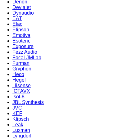
Denon
Devialet
Dynaudio
EAT
Elac
Elipson
Emotiva
Esoteric
Exposure
Fezz Audio
Focal-JMLab
Furman
Gryphon
Heco
Hegel
Hisense
IOTAVX
Isol-8
JBL Synthesis
JVC
KEF
Klipsch
Leak
Luxman
Lyngdorf