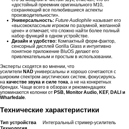
«достойный преемник оригинального M10,
сохраняющий все полюбившиеся аспекты
производительности».
Универсальность:
Future Audiophile
называет его
«высококлассным игроком по разумной, желанной
цене» и отмечает, что сложно найти более полный
набор функций в одном устройстве.
Дизайн и удобство:
Компактный форм-фактор,
сенсорный дисплей Gorilla Glass и интуитивно
понятное приложение BluOS делают его
привлекательным и простым в использовании.
Эксперты сходятся во мнении, что
усилители
NAD
универсальны и хорошо сочетаются с
широким спектром акустических систем, фокусируясь
на
качестве звука и силе тока
, а не на конкретных
брендах. Чаще всего в обзорах и рекомендациях
упоминаются колонки от
PSB, Monitor Audio, KEF, DALI и
Wharfedale
.
Технические характеристики
Тип устройства
Интегральный стример-усилитель
Технология