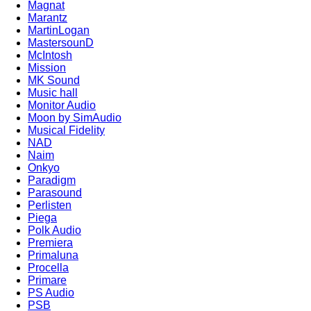
Magnat
Marantz
MartinLogan
MastersounD
McIntosh
Mission
MK Sound
Music hall
Monitor Audio
Moon by SimAudio
Musical Fidelity
NAD
Naim
Onkyo
Paradigm
Parasound
Perlisten
Piega
Polk Audio
Premiera
Primaluna
Procella
Primare
PS Audio
PSB