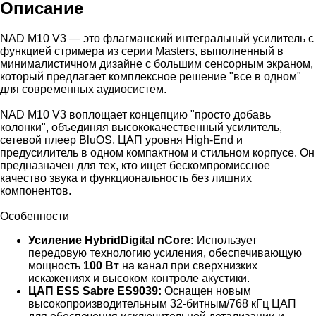
Описание
NAD M10 V3 — это флагманский интегральный усилитель с
функцией стримера из серии Masters, выполненный в
минималистичном дизайне с большим сенсорным экраном,
который предлагает комплексное решение "все в одном"
для современных аудиосистем.
NAD M10 V3 воплощает концепцию "просто добавь
колонки", объединяя высококачественный усилитель,
сетевой плеер BluOS, ЦАП уровня High-End и
предусилитель в одном компактном и стильном корпусе. Он
предназначен для тех, кто ищет бескомпромиссное
качество звука и функциональность без лишних
компонентов.
Особенности
Усиление HybridDigital nCore:
Использует
передовую технологию усиления, обеспечивающую
мощность
100 Вт
на канал при сверхнизких
искажениях и высоком контроле акустики.
ЦАП ESS Sabre ES9039:
Оснащен новым
высокопроизводительным 32-битным/768 кГц ЦАП