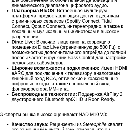
для обеспечения исключительной детализации и
динамического диапазона цифрового аудио.
Платформа BluOS:
Встроенная мультирум-
платформа, предоставляющая доступ к десяткам
стриминговых сервисов (Spotify Connect, Tidal
Connect, Qobuz Connect), интернет-радио, а также к
локальным музыкальным библиотекам в высоком
разрешении.
Dirac Live:
Включает лицензию на коррекцию
помещения Dirac Live (ограниченную до 500 Гц), с
возможностью дополнительного апгрейда до полной
полосы частот и функции Bass Control для настройки
нескольких сабвуферов.
Широкие возможности подключения:
Имеет HDMI
eARC для подключения к телевизору, аналоговый
линейный вход RCA, оптические и коаксиальные
цифровые входы, а также специальный вход
фонокорректора MM-типа.
Беспроводные технологии:
Поддержка AirPlay 2,
двустороннего Bluetooth aptX HD и Roon Ready.
Эксперты рынка высоко оценивают NAD M10 V3:
Качество звука:
Рецензенты из
Stereophile
хвалят
его за мощный и чистый звук, отмечая, что он