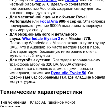
честный характер ATC идеально сочетается с
нейтральностью Audiolab, создавая связку для тех,
кто ищет «правду» в звуке.
Для масштабной сцены и объема:
Revel
PerformaBe
или
Focal Aria
900-й серии
. Эти колонки
подчеркивают умение 9000A выстраивать широкую
трехмерную сцену.
Для эмоционального и детального
звука:
Wharfedale Elysian 2
или
Mission 770
.
Поскольку Wharfedale и Mission входят в ту же группу
(IAG), что и Audiolab, их часто настраивают в паре.
Это гарантирует бесшовную интеграцию и очень
музыкальный результат.
Для «тугой» акустики:
Благодаря тороидальному
трансформатору на 320 ВА, 9000A отлично
справляется с колонками, имеющими провалы
импеданса, такими как
Dynaudio Evoke 50
. Он
удерживает бас собранным там, где младшие модели
могут «гудеть».
Технические характеристики
Тип усиления
Класс AB (двойное моно)