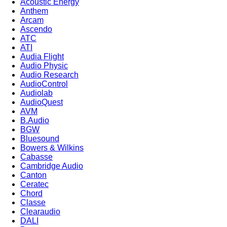
Acoustic Energy
Anthem
Arcam
Ascendo
ATC
ATI
Audia Flight
Audio Physic
Audio Research
AudioControl
Audiolab
AudioQuest
AVM
B.Audio
BGW
Bluesound
Bowers & Wilkins
Cabasse
Cambridge Audio
Canton
Ceratec
Chord
Classe
Clearaudio
DALI