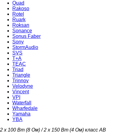
Quad
Rakoso
Rotel
Ruark
Roksan
Sonance
Sonus Faber
Sony
StormAudio
SVS
T+A
TEAC
Triad
Triangle
Trinnov
Velodyne
Vincent
VPI
Waterfall
Wharfedale
Yamaha
YBA
2 x 100 Вт (8 Ом) / 2 x 150 Вт (4 Ом) класс AB