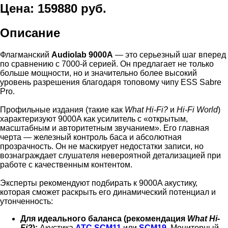
Цена: 159880 руб.
Описание
Флагманский
Audiolab 9000A
— это серьезный шаг вперед
по сравнению с 7000-й серией. Он предлагает не только
больше мощности, но и значительно более высокий
уровень разрешения благодаря топовому чипу ESS Sabre
Pro.
Профильные издания (такие как
What Hi-Fi?
и
Hi-Fi World
)
характеризуют 9000A как усилитель с «открытым,
масштабным и авторитетным звучанием». Его главная
черта — железный контроль баса и абсолютная
прозрачность. Он не маскирует недостатки записи, но
вознаграждает слушателя невероятной детализацией при
работе с качественным контентом.
Эксперты рекомендуют подбирать к 9000A акустику,
которая сможет раскрыть его динамический потенциал и
утонченность:
Для идеального баланса (рекомендация
What Hi-
Fi?
):
Акустика
ATC SCM11
или
SCM19
. Мониторный,