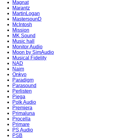
Magnat
Marantz
MartinLogan
MastersounD
McIntosh
Mission
MK Sound
Music hall
Monitor Audio
Moon by SimAudio
Musical Fidelity
NAD
Naim
Onkyo
Paradigm
Parasound
Perlisten
Piega
Polk Audio
Premiera
Primaluna
Procella
Primare
PS Audio
PSB