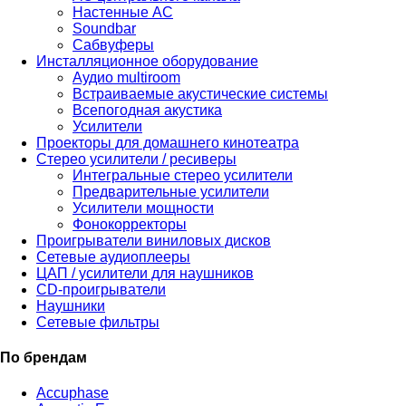
Настенные АС
Soundbar
Сабвуферы
Инсталляционное оборудование
Аудио multiroom
Встраиваемые акустические системы
Всепогодная акустика
Усилители
Проекторы для домашнего кинотеатра
Стерео усилители / ресиверы
Интегральные стерео усилители
Предварительные усилители
Усилители мощности
Фонокорректоры
Проигрыватели виниловых дисков
Сетевые аудиоплееры
ЦАП / усилители для наушников
CD-проигрыватели
Наушники
Сетевые фильтры
По брендам
Accuphase