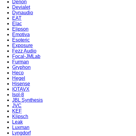
Denon
Devialet
Dynaudio
EAT
Elac
Elipson
Emotiva
Esoteric
Exposure
Fezz Audio
Focal-JMLab
Furman
Gryphon
Heco
Hegel
Hisense
IOTAVX
Isol-8
JBL Synthesis
JVC
KEF
Klipsch
Leak
Luxman
Lyngdorf