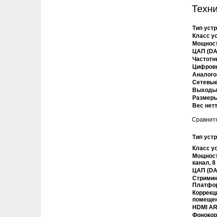
Техни
Тип уст
Класс у
Мощность
ЦАП (DA
Частотн
Цифров
Аналог
Сетевые
Выход
Размеры 
Вес нет
Сравните
Тип уст
Класс у
Мощност
канал, 8
ЦАП (DA
Стримин
Платфо
Коррекц
помеще
HDMI A
Фонокор