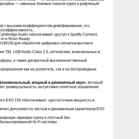
 дизайна — сменные боковые панели (орех и рифленый
Ом) с высоким коэффициентом демпфирования, что
ергоэффективность.
bridge Audio обеспечивает доступ к Spotify Connect,
t-in и Roon Ready.
018K2M для обработки цифровых сигналов высокого
 ТВ), USB Audio Class 2.0, оптические, коаксиальные и
уферы, а также дискретный высококачественный
 разрешения как на усилитель, так и на беспроводные
феноменальный, мощный и динамичный звук»
, который
алят универсальность, интуитивно понятное управление
 что EVO 150 обеспечивает «достаточную мощность и
тлично дополняется чистым и динамичным характером EVO
широкую звуковую сцену и плотный бас.
балансированной Hi-Fi системы.