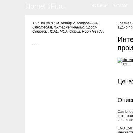
HomeHiFi.ru
НОВИНКИ
КАТАЛОГ
150 Вт на 8 Ом, Airplay 2, встроенный
Главная
Chromecast, Интернет-радио, Spotify
аудио пр
Connect, TIDAL, MQA, Qobuz, Roon Ready .
Инте
прои
Цена:
Опис
Cambridg
интеграл
использ
EVO 150 
множеств