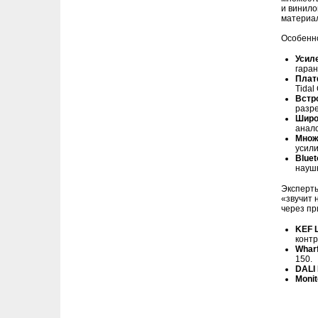
и винило
материал
Особенн
Усил
гаран
Плат
Tidal
Встр
разре
Широ
анал
Множ
усили
Bluet
науш
Эксперт
«звучит 
через пр
KEF 
контр
Wharf
150.
DALI 
Monit