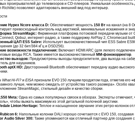
вых проигрывателей до телевизоров и CD-плееров. Уникальная особенность
 Richlite) позволяют адаптировать внешний вид под интерьер.
ости
ение Hypex Ncore класса D:
Обеспечивает мощность
150 Вт
на канал (на 8 
тирует превосходный контроль над акустикой, минимальные искажения и эн
форма StreamMagic:
Фирменная платформа потоковой передачи музыки от Cam
 Connect, Qobuz, интернет-радио, а также поддержку AirPlay 2, Chromecast buil
оенный ЦАП ESS Sabre:
Использует высококачественный чип ESS Sabre ES9
шения (до 32 бит/384 кГц и DSD256).
кие возможности подключения:
Включает HDMI ARC (для легкого подключения
оговые входы RCA. Также имеется высококачественный
ММ-фонокорректор
.
ество выходов:
Предусмотрены выходы предусилителя, два выхода на сабв
тель для наушников.
ooth aptX HD:
Двусторонний Bluetooth обеспечивает передачу аудио высокого
ники.
ы
What Hi-Fi?
и
EISA
признали EVO 150 лучшим продуктом года, отметив его
«
намного лучше, чем можно ожидать от устройства такого размера». Особо хв
иложение StreamMagic, стильный дизайн и качество сборки.
LS50 Meta:
Одна из самых популярных связок в обзорах. Эксперты отмечают,
оль», чтобы выжать максимум из этой детальной полочной акустики.
edale Linton Heritage:
Теплое и насыщенное звучание этих ретро-колонок о
Rubicon 6:
Напольные колонки DALI хорошо сочетаются с EVO 150, создавая 
or Audio Silver 300:
Также упоминаются как отличный партнер для создания с