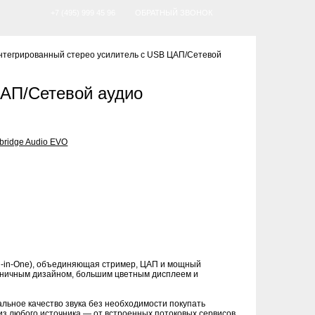
+7 (495) 999 45 96
ОБРАТНЫЙ ЗВОНОК
нтегрированный стерео усилитель с USB ЦАП/Сетевой
ЦАП/Сетевой аудио
ll-in-One), объединяющая стример, ЦАП и мощный
коничным дизайном, большим цветным дисплеем и
льное качество звука без необходимости покупать
из любого источника — от встроенных потоковых сервисов