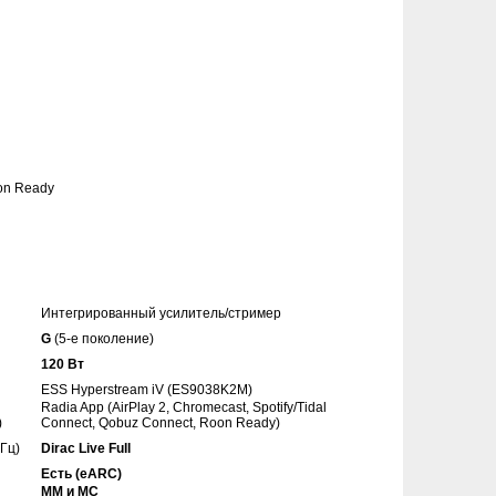
0
oon Ready
Интегрированный усилитель/стример
G
(5-е поколение)
120 Вт
ESS Hyperstream iV (ES9038K2M)
Radia App (AirPlay 2, Chromecast, Spotify/Tidal
)
Connect, Qobuz Connect, Roon Ready)
Гц)
Dirac Live Full
Есть (eARC)
MM и MC