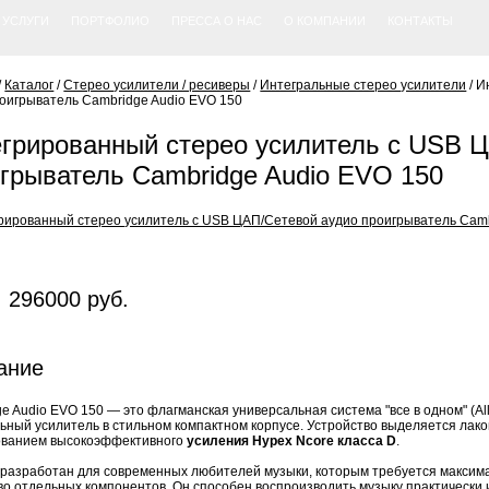
УСЛУГИ
ПОРТФОЛИО
ПРЕССА О НАС
О КОМПАНИИ
КОНТАКТЫ
/
Каталог
/
Стерео усилители / ресиверы
/
Интегральные стерео усилители
/
И
оигрыватель Cambridge Audio EVO 150
грированный стерео усилитель с USB 
грыватель Cambridge Audio EVO 150
 296000 руб.
ание
e Audio EVO 150 — это флагманская универсальная система "все в одном" (A
ьный усилитель в стильном компактном корпусе. Устройство выделяется ла
ованием высокоэффективного
усиления Hypex Ncore класса D
.
разработан для современных любителей музыки, которым требуется максима
о отдельных компонентов. Он способен воспроизводить музыку практически 