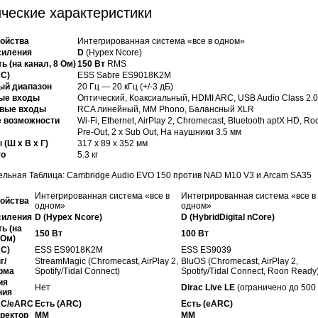
ческие характеристики
ройства
Интегрированная система «все в одном»
силения
D
(Hypex Ncore)
 (на канал, 8 Ом)
150 Вт
RMS
C)
ESS Sabre ES9018K2M
ый диапазон
20 Гц — 20 кГц (+/-3 дБ)
ые входы
Оптический, Коаксиальный, HDMI ARC, USB Audio Class 2.
овые входы
RCA линейный, MM Phono, Балансный XLR
 возможности
Wi-Fi, Ethernet, AirPlay 2, Chromecast, Bluetooth aptX HD, R
ы
Pre-Out, 2 x Sub Out, На наушники 3.5 мм
(Ш x В x Г)
317 x 89 x 352 мм
то
5.3 кг
льная Таблица: Cambridge Audio EVO 150 против NAD M10 V3 и Arcam SA35
Интегрированная система «все в
Интегрированная система «все в
ройства
одном»
одном»
силения
D (Hypex Ncore)
D (HybridDigital nCore)
ь (на
150 Вт
100 Вт
 Ом)
C)
ESS ES9018K2M
ESS ES9039
г/
StreamMagic (Chromecast, AirPlay 2,
BluOS (Chromecast, AirPlay 2,
рма
Spotify/Tidal Connect)
Spotify/Tidal Connect, Roon Ready
ия
Нет
Dirac Live LE
(ограничено до 500 
ния
RC/eARC
Есть (ARC)
Есть (eARC)
ректор
MM
MM