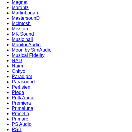
Magnat
Marantz
MartinLogan
MastersounD
McIntosh
Mission
MK Sound
Music hall
Monitor Audio
Moon by SimAudio
Musical Fidelity
NAD
Naim
Onkyo
Paradigm
Parasound
Perlisten
Piega
Polk Audio
Premiera
Primaluna
Procella
Primare
PS Audio
PSB