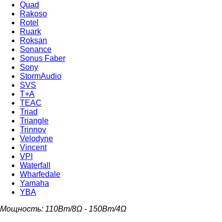
Quad
Rakoso
Rotel
Ruark
Roksan
Sonance
Sonus Faber
Sony
StormAudio
SVS
T+A
TEAC
Triad
Triangle
Trinnov
Velodyne
Vincent
VPI
Waterfall
Wharfedale
Yamaha
YBA
Мощность: 110Вт/8Ω - 150Вт/4Ω