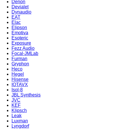
Denon
Devialet
Dynaudio
EAT
Elac
Elipson
Emotiva
Esoteric
Exposure
Fezz Audio
Focal-JMLab
Furman
Gryphon
Heco
Hegel
Hisense
IOTAVX
Isol-8
JBL Synthesis
JVC
KEF
Klipsch
Leak
Luxman
Lyngdorf