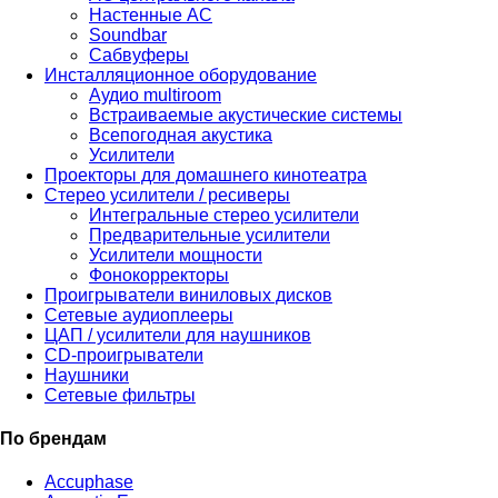
Настенные АС
Soundbar
Сабвуферы
Инсталляционное оборудование
Аудио multiroom
Встраиваемые акустические системы
Всепогодная акустика
Усилители
Проекторы для домашнего кинотеатра
Стерео усилители / ресиверы
Интегральные стерео усилители
Предварительные усилители
Усилители мощности
Фонокорректоры
Проигрыватели виниловых дисков
Сетевые аудиоплееры
ЦАП / усилители для наушников
CD-проигрыватели
Наушники
Сетевые фильтры
По брендам
Accuphase