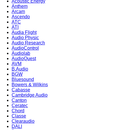
Acoustic Energy
Anthem
Arcam
Ascendo
ATC
ATI
Audia Flight
Audio Physic
Audio Research
AudioControl
Audiolab
AudioQuest
AVM
B.Audio
BGW
Bluesound
Bowers & Wilkins
Cabasse
Cambridge Audio
Canton
Ceratec
Chord
Classe
Clearaudio
DALI