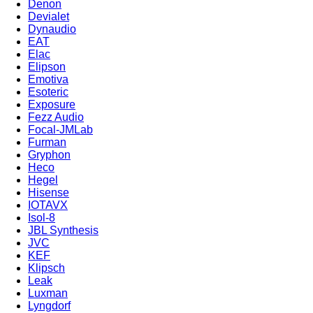
Denon
Devialet
Dynaudio
EAT
Elac
Elipson
Emotiva
Esoteric
Exposure
Fezz Audio
Focal-JMLab
Furman
Gryphon
Heco
Hegel
Hisense
IOTAVX
Isol-8
JBL Synthesis
JVC
KEF
Klipsch
Leak
Luxman
Lyngdorf