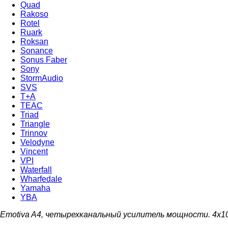
Quad
Rakoso
Rotel
Ruark
Roksan
Sonance
Sonus Faber
Sony
StormAudio
SVS
T+A
TEAC
Triad
Triangle
Trinnov
Velodyne
Vincent
VPI
Waterfall
Wharfedale
Yamaha
YBA
Emotiva A4, четырехканальный усилитель мощности. 4