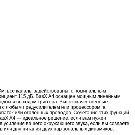
 Ом, все каналы задействованы, с номинальным
ффициент 115 дБ. BasX A4 оснащен мощным линейным
входом и выходом триггера. Высококачественные
 с любым предусилителем или процессором, а
опаток или оголенных проводов. Сочетание этих функций
 BasX A4 — идеальное решение, если вам нужен
ля усиления вашего окружающего звука, если вы создаете
в или для питания двух пар зональных динамиков.