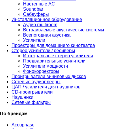
Настенные АС
Soundbar
Сабвуферы
Инсталляционное оборудование
Аудио multiroom
Встраиваемые акустические системы
Всепогодная акустика
Усилители
Проекторы для домашнего кинотеатра
Стерео усилители / ресиверы
Интегральные стерео усилители
Предварительные усилители
Усилители мощности
Фонокорректоры
Проигрыватели виниловых дисков
Сетевые аудиоплееры
ЦАП / усилители для наушников
CD-проигрыватели
Наушники
Сетевые фильтры
По брендам
Accuphase