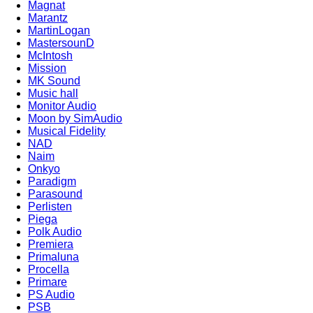
Magnat
Marantz
MartinLogan
MastersounD
McIntosh
Mission
MK Sound
Music hall
Monitor Audio
Moon by SimAudio
Musical Fidelity
NAD
Naim
Onkyo
Paradigm
Parasound
Perlisten
Piega
Polk Audio
Premiera
Primaluna
Procella
Primare
PS Audio
PSB