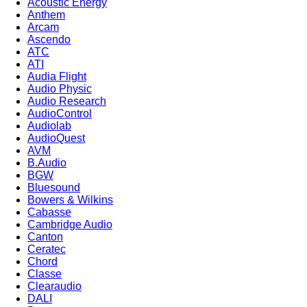
Acoustic Energy
Anthem
Arcam
Ascendo
ATC
ATI
Audia Flight
Audio Physic
Audio Research
AudioControl
Audiolab
AudioQuest
AVM
B.Audio
BGW
Bluesound
Bowers & Wilkins
Cabasse
Cambridge Audio
Canton
Ceratec
Chord
Classe
Clearaudio
DALI