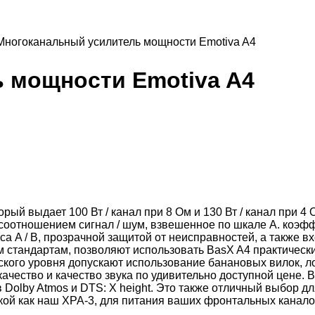
Многоканальный усилитель мощности Emotiva A4
 мощности Emotiva A4
ый выдает 100 Вт / канал при 8 Ом и 130 Вт / канал при 4
соотношением сигнал / шум, взвешенное по шкале А. коэ
а A / B, прозрачной защитой от неисправностей, а также 
стандартам, позволяют использовать BasX A4 практически
кого уровня допускают использование банановых вилок, л
ачество и качество звука по удивительно доступной цене.
Dolby Atmos и DTS: X height. Это также отличный выбор д
кой как наш XPA-3, для питания ваших фронтальных канало