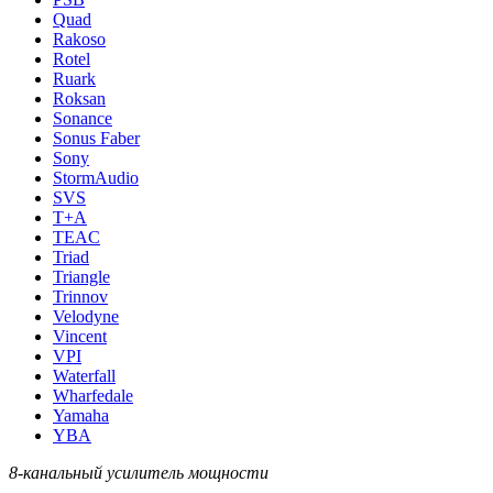
Quad
Rakoso
Rotel
Ruark
Roksan
Sonance
Sonus Faber
Sony
StormAudio
SVS
T+A
TEAC
Triad
Triangle
Trinnov
Velodyne
Vincent
VPI
Waterfall
Wharfedale
Yamaha
YBA
8-канальный усилитель мощности