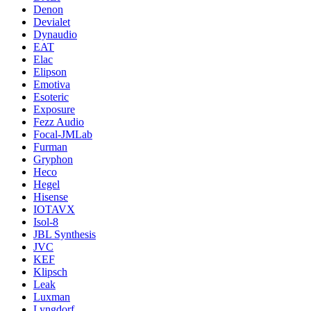
Denon
Devialet
Dynaudio
EAT
Elac
Elipson
Emotiva
Esoteric
Exposure
Fezz Audio
Focal-JMLab
Furman
Gryphon
Heco
Hegel
Hisense
IOTAVX
Isol-8
JBL Synthesis
JVC
KEF
Klipsch
Leak
Luxman
Lyngdorf