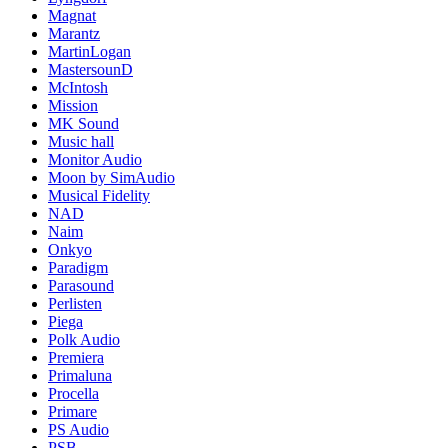
Magnat
Marantz
MartinLogan
MastersounD
McIntosh
Mission
MK Sound
Music hall
Monitor Audio
Moon by SimAudio
Musical Fidelity
NAD
Naim
Onkyo
Paradigm
Parasound
Perlisten
Piega
Polk Audio
Premiera
Primaluna
Procella
Primare
PS Audio
PSB