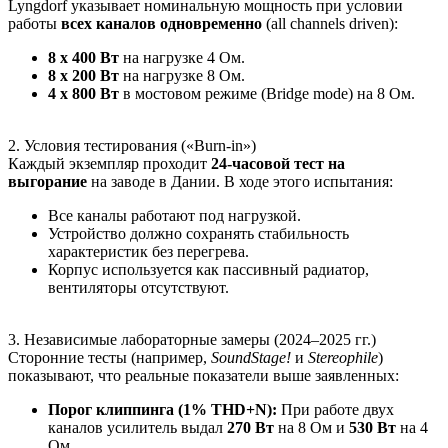
Lyngdorf указывает номинальную мощность при условии
работы
всех каналов одновременно
(all channels driven):
8 x 400 Вт
на нагрузке 4 Ом.
8 x 200 Вт
на нагрузке 8 Ом.
4 x 800 Вт
в мостовом режиме (Bridge mode) на 8 Ом.
2. Условия тестирования («Burn-in»)
Каждый экземпляр проходит
24-часовой тест на
выгорание
на заводе в Дании. В ходе этого испытания:
Все каналы работают под нагрузкой.
Устройство должно сохранять стабильность
характеристик без перегрева.
Корпус используется как пассивный радиатор,
вентиляторы отсутствуют.
3. Независимые лабораторные замеры (2024–2025 гг.)
Сторонние тесты (например,
SoundStage!
и
Stereophile
)
показывают, что реальные показатели выше заявленных:
Порог клиппинга (1% THD+N):
При работе двух
каналов усилитель выдал
270 Вт
на 8 Ом и
530 Вт
на 4
Ом.