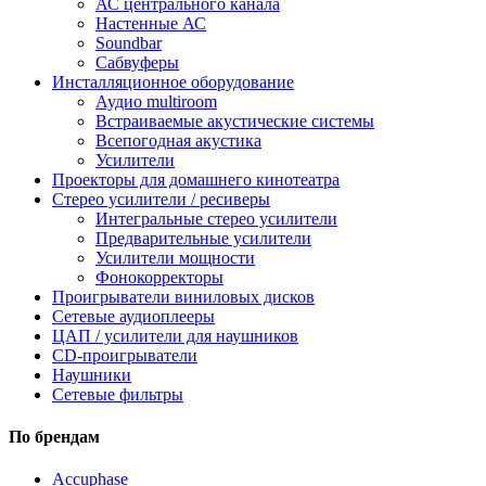
АС центрального канала
Настенные АС
Soundbar
Сабвуферы
Инсталляционное оборудование
Аудио multiroom
Встраиваемые акустические системы
Всепогодная акустика
Усилители
Проекторы для домашнего кинотеатра
Стерео усилители / ресиверы
Интегральные стерео усилители
Предварительные усилители
Усилители мощности
Фонокорректоры
Проигрыватели виниловых дисков
Сетевые аудиоплееры
ЦАП / усилители для наушников
CD-проигрыватели
Наушники
Сетевые фильтры
По брендам
Accuphase