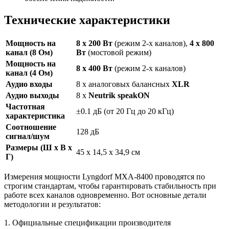
Технические характеристики
Мощность на
8 x 200 Вт
(режим 2-х каналов),
4 x 800
канал (8 Ом)
Вт
(мостовой режим)
Мощность на
8 x 400 Вт
(режим 2-х каналов)
канал (4 Ом)
Аудио входы
8 x аналоговых балансных
XLR
Аудио выходы
8 x
Neutrik speakON
Частотная
±0.1 дБ (от 20 Гц до 20 кГц)
характеристика
Соотношение
128 дБ
сигнал/шум
Размеры (Ш x В x
45 x 14,5 x 34,9 см
Г)
Измерения мощности Lyngdorf MXA-8400 проводятся по
строгим стандартам, чтобы гарантировать стабильность при
работе всех каналов одновременно. Вот основные детали
методологии и результатов:
1. Официальные спецификации производителя