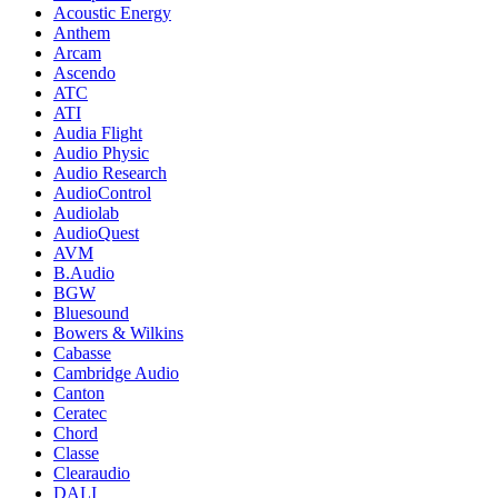
Acoustic Energy
Anthem
Arcam
Ascendo
ATC
ATI
Audia Flight
Audio Physic
Audio Research
AudioControl
Audiolab
AudioQuest
AVM
B.Audio
BGW
Bluesound
Bowers & Wilkins
Cabasse
Cambridge Audio
Canton
Ceratec
Chord
Classe
Clearaudio
DALI