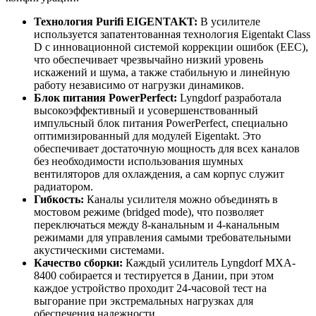
Технология Purifi EIGENTAKT:
В усилителе
используется запатентованная технология Eigentakt Class
D с инновационной системой коррекции ошибок (EEC),
что обеспечивает чрезвычайно низкий уровень
искажений и шума, а также стабильную и линейную
работу независимо от нагрузки динамиков.
Блок питания PowerPerfect:
Lyngdorf разработала
высокоэффективный и усовершенствованный
импульсный блок питания PowerPerfect, специально
оптимизированный для модулей Eigentakt. Это
обеспечивает достаточную мощность для всех каналов
без необходимости использования шумных
вентиляторов для охлаждения, а сам корпус служит
радиатором.
Гибкость:
Каналы усилителя можно объединять в
мостовом режиме (bridged mode), что позволяет
переключаться между 8-канальным и 4-канальным
режимами для управления самыми требовательными
акустическими системами.
Качество сборки:
Каждый усилитель Lyngdorf MXA-
8400 собирается и тестируется в Дании, при этом
каждое устройство проходит 24-часовой тест на
выгорание при экстремальных нагрузках для
обеспечения надежности.