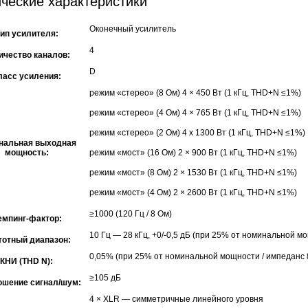
ческие характеристики
Оконечный усилитель
ип усилителя:
4
ичество каналов:
D
ласс усиления:
режим «стерео» (8 Ом) 4 × 450 Вт (1 кГц, THD+N ≤1%)
режим «стерео» (4 Ом) 4 × 765 Вт (1 кГц, THD+N ≤1%)
режим «стерео» (2 Ом) 4 x 1300 Вт (1 кГц, THD+N ≤1%)
нальная выходная
мощность:
режим «мост» (16 Ом) 2 × 900 Вт (1 кГц, THD+N ≤1%)
режим «мост» (8 Ом) 2 × 1530 Вт (1 кГц, THD+N ≤1%)
режим «мост» (4 Ом) 2 × 2600 Вт (1 кГц, THD+N ≤1%)
≥1000 (120 Гц / 8 Ом)
емпинг-фактор:
10 Гц — 28 кГц, +0/-0,5 дБ (при 25% от номинальной м
тотный диапазон:
0,05% (при 25% от номинальной мощности / импеданс 
КНИ (THD N):
≥105 дБ
ошение сигнал/шум:
4 × XLR — симметричные линейного уровня