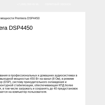
+7 (495) 999 45 96
ОБРАТНЫЙ ЗВОНОК
 мощности Premiera DSP4450
era DSP4450
ования в профессиональных и домашних аудиосистемах в
выходной мощностью 450 Вт на канал (8 Ом), в режиме
ор (DSP), систему принудительного охлаждения и
оконтурной стабилизации, обеспечивающая КПД более
 в том числе загружать и сохранять до 40 предустановок
ается на компьютер пользователя.