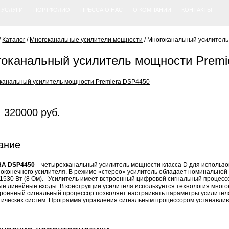
УСЛУГИ
ПОРТФОЛИО
ПРЕССА О НАС
О КОМПАНИИ
КОНТАКТЫ
/
Каталог
/
Многоканальные усилители мощности
/
Многоканальный усилитель
оканальный усилитель мощности Premi
 320000 руб.
ание
RA DSP4450
– четырехканальный усилитель мощности класса D для использ
 оконечного усилителя. В режиме «стерео» усилитель обладает номинальной 
 1530 Вт (8 Ом). Усилитель имеет встроенный цифровой сигнальный процесс
е линейные входы. В конструкции усилителя используется технология мног
роенный сигнальный процессор позволяет настраивать параметры усилителя,
тических систем. Программа управления сигнальным процессором устанавлив