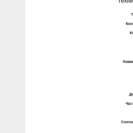
Техни
Т
Кол
К
Номи
Д
Час
Соотн