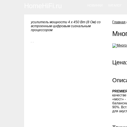
HomeHiFi.ru
НОВИНКИ
КАТАЛОГ
усилитель мощности 4 х 450 Вт (8 Ом) со
Главная
встроенным цифровым сигнальным
процессором
Мног
Цена:
Опис
PREMIE
качестве
«мост» -
балансны
90%. Вст
для акус