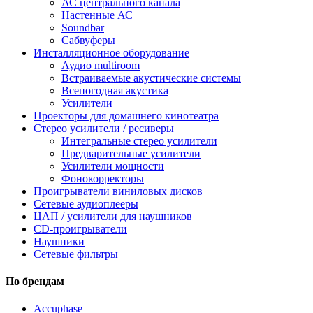
АС центрального канала
Настенные АС
Soundbar
Сабвуферы
Инсталляционное оборудование
Аудио multiroom
Встраиваемые акустические системы
Всепогодная акустика
Усилители
Проекторы для домашнего кинотеатра
Стерео усилители / ресиверы
Интегральные стерео усилители
Предварительные усилители
Усилители мощности
Фонокорректоры
Проигрыватели виниловых дисков
Сетевые аудиоплееры
ЦАП / усилители для наушников
CD-проигрыватели
Наушники
Сетевые фильтры
По брендам
Accuphase