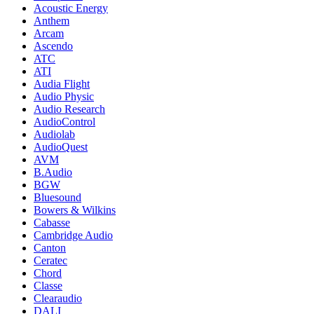
Acoustic Energy
Anthem
Arcam
Ascendo
ATC
ATI
Audia Flight
Audio Physic
Audio Research
AudioControl
Audiolab
AudioQuest
AVM
B.Audio
BGW
Bluesound
Bowers & Wilkins
Cabasse
Cambridge Audio
Canton
Ceratec
Chord
Classe
Clearaudio
DALI