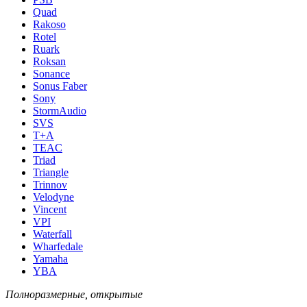
Quad
Rakoso
Rotel
Ruark
Roksan
Sonance
Sonus Faber
Sony
StormAudio
SVS
T+A
TEAC
Triad
Triangle
Trinnov
Velodyne
Vincent
VPI
Waterfall
Wharfedale
Yamaha
YBA
Полноразмерные, открытые