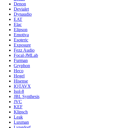
Denon
Devialet
Dynaudio
EAT
Elac
Elipson
Emotiva
Esoteric
Exposure
Fezz Audio
Focal-JMLab
Furman
Gryphon
Heco
Hegel
Hisense
IOTAVX
Isol-8
JBL Synthesis
JVC
KEF
Klipsch
Leak
Luxman
Lyngdorf