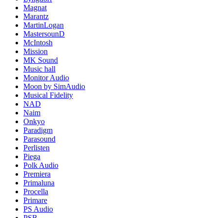
Magnat
Marantz
MartinLogan
MastersounD
McIntosh
Mission
MK Sound
Music hall
Monitor Audio
Moon by SimAudio
Musical Fidelity
NAD
Naim
Onkyo
Paradigm
Parasound
Perlisten
Piega
Polk Audio
Premiera
Primaluna
Procella
Primare
PS Audio
PSB