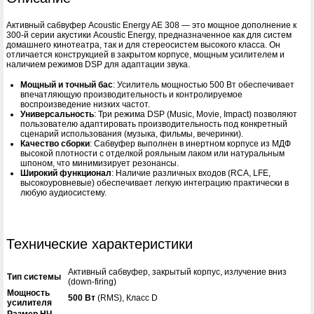
Активный сабвуфер Acoustic Energy AE 308 — это мощное дополнение к
300-й серии акустики Acoustic Energy, предназначенное как для систем
домашнего кинотеатра, так и для стереосистем высокого класса. Он
отличается конструкцией в закрытом корпусе, мощным усилителем и
наличием режимов DSP для адаптации звука.
Мощный и точный бас
: Усилитель мощностью 500 Вт обеспечивает
впечатляющую производительность и контролируемое
воспроизведение низких частот.
Универсальность
: Три режима DSP (Music, Movie, Impact) позволяют
пользователю адаптировать производительность под конкретный
сценарий использования (музыка, фильмы, вечеринки).
Качество сборки
: Сабвуфер выполнен в инертном корпусе из МДФ
высокой плотности с отделкой рояльным лаком или натуральным
шпоном, что минимизирует резонансы.
Широкий функционал
: Наличие различных входов (RCA, LFE,
высокоуровневые) обеспечивает легкую интеграцию практически в
любую аудиосистему.
Технические характеристики
Активный сабвуфер, закрытый корпус, излучение вниз
Тип системы
(down-firing)
Мощность
500 Вт
(RMS), Класс D
усилителя