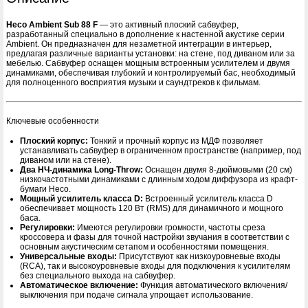
Heco Ambient Sub 88 F
— это активный плоский сабвуфер,
разработанный специально в дополнение к настенной акустике серии
Ambient. Он предназначен для незаметной интеграции в интерьер,
предлагая различные варианты установки: на стене, под диваном или за
мебелью. Сабвуфер оснащен мощным встроенным усилителем и двумя
динамиками, обеспечивая глубокий и контролируемый бас, необходимый
для полноценного восприятия музыки и саундтреков к фильмам.
Ключевые особенности
Плоский корпус:
Тонкий и прочный корпус из МДФ позволяет
устанавливать сабвуфер в ограниченном пространстве (например, под
диваном или на стене).
Два НЧ-динамика Long-Throw:
Оснащен двумя 8-дюймовыми (20 см)
низкочастотными динамиками с длинным ходом диффузора из крафт-
бумаги Heco.
Мощный усилитель класса D:
Встроенный усилитель класса D
обеспечивает мощность 120 Вт (RMS) для динамичного и мощного
баса.
Регулировки:
Имеются регулировки громкости, частоты среза
кроссовера и фазы для точной настройки звучания в соответствии с
основным акустическим сетапом и особенностями помещения.
Универсальные входы:
Присутствуют как низкоуровневые входы
(RCA), так и высокоуровневые входы для подключения к усилителям
без специального выхода на сабвуфер.
Автоматическое включение:
Функция автоматического включения/
выключения при подаче сигнала упрощает использование.