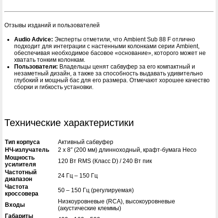
Отзывы изданий и пользователей
Audio Advice:
Эксперты отметили, что Ambient Sub 88 F отлично
подходит для интеграции с настенными колонками серии Ambient,
обеспечивая необходимое басовое «основание», которого может не
хватать тонким колонкам.
Пользователи:
Владельцы ценят сабвуфер за его компактный и
незаметный дизайн, а также за способность выдавать удивительно
глубокий и мощный бас для его размера. Отмечают хорошее качество
сборки и гибкость установки.
Технические характеристики
Тип корпуса
Активный сабвуфер
НЧ-излучатель
2 x 8″ (200 мм) длинноходный, крафт-бумага Heco
Мощность
120 Вт RMS (Класс D) / 240 Вт пик
усилителя
Частотный
24 Гц – 150 Гц
диапазон
Частота
50 – 150 Гц (регулируемая)
кроссовера
Низкоуровневые (RCA), высокоуровневые
Входы
(акустические клеммы)
Габариты