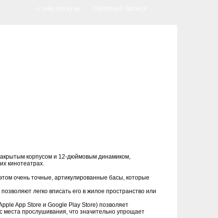
+7 (495) 999 45 96
ОБРАТНЫЙ ЗВОНОК
с закрытым корпусом и 12-дюймовым динамиком,
них кинотеатрах.
 этом очень точные, артикулированные басы, которые
 позволяют легко вписать его в жилое пространство или
ple App Store и Google Play Store) позволяет
 с места прослушивания, что значительно упрощает