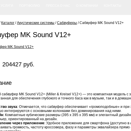
УСЛУГИ
ПОРТФОЛИО
ПРЕССА О НАС
О КОМПАНИИ
КОНТАКТЫ
/
Каталог
/
Акустические системы
/
Сабвуферы
/
Сабвуфер MK Sound V12+
вуфер MK Sound V12+
 204427 руб.
ание
 сабвуфер MK Sound V12+ (Miller & Kreisel V12+) — это компактная модель 
анная для обеспечения глубокого и точного баса как в музыке, так и в домаш
ство звука
: Отмечается, что сабвуфер обеспечивает «громоподобные» и при
шо интегрируются с основными колонками без доминирования над ними.
йн
: Компактные кубические размеры (395 x 395 x 395 мм) и элегантный дизайн
рьер, ориентированный на дизайн.
вление через приложение
: Удобное приложение для смартфона (доступно в Ap
аивать громкость, частоту кроссовера, фазу и параметры эквалайзера прямо