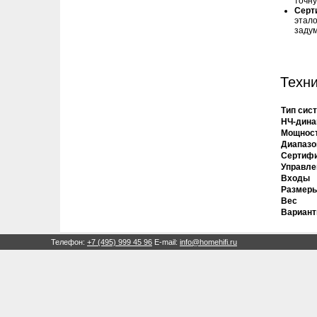
точну
Серт
этало
заду
Техни
Тип сис
НЧ-дина
Мощност
Диапазо
Сертиф
Управле
Входы
Размеры
Вес
Вариант
Телефон:
+7 (495) 999 45 96
E-mail:
info@homehifi.ru