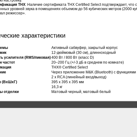
ю настройку.
ификация THX
: Наличие сертификата THX Certified Select подтверждает, чт
нных уровней звука в помещениях объемом до 56 кубических метров (2000 куб
мал режиссер».
ческие характеристики
темы
Активный сабвуфер, закрытый корпус
мик
12-дюймовый (30 см), длинноходный
ь усилителя (RMS/пиковая)
400 Вт / 800 Вт (класс D)
н частот
20–200 Гц (+/-3 дБ в среднем по комнате)
икация
THX® Certified Select
ние
Через приложение M&K (Bluetooth) с функциями 
2 x RCA (линейный вход/выход)
 (ВxШxГ)
395 x 395 x 395 мм
16,3 кг
ы отделки
Матовый черный, матовый белый