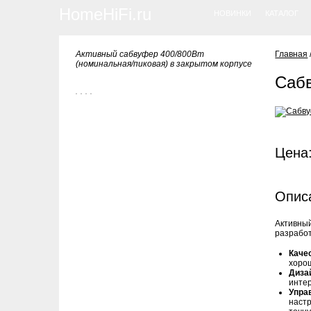
HomeHiFi.ru
НОВИНКИ
КАТАЛОГ
Активный сабвуфер 400/800Вт
Главная
(номинальная/пиковая) в закрытом корпусе
Саб
Цена:
Опис
Активный
разработ
Каче
хоро
Диза
инте
Упра
настр