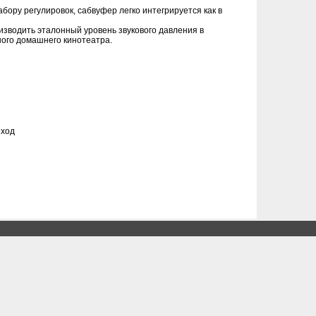
бору регулировок, сабвуфер легко интегрируется как в
оизводить эталонный уровень звукового давления в
ного домашнего кинотеатра.
 ход