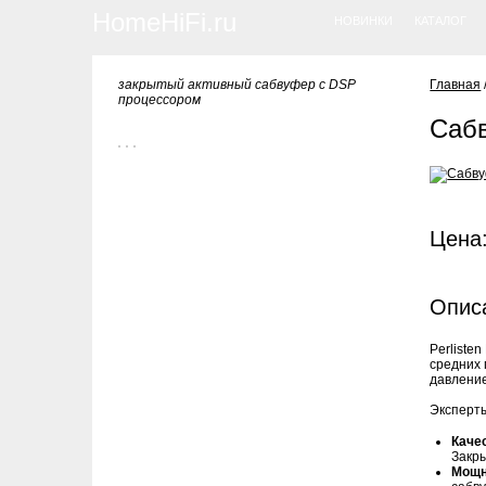
HomeHiFi.ru
НОВИНКИ
КАТАЛОГ
закрытый активный сабвуфер с DSP
Главная
процессором
Сабв
Цена:
Опис
Perliste
средних
давление
Эксперты
Каче
Закры
Мощн