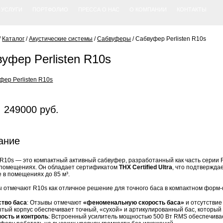
УСЛУГИ
ПОРТФОЛИО
ПРЕССА О НАС
О КОМПАНИИ
КОНТАКТЫ
/
Каталог
/
Акустические системы
/
Сабвуферы
/
Сабвуфер Perlisten R10s
уфер Perlisten R10s
 249000 руб.
ание
n R10s — это компактный активный сабвуфер, разработанный как часть серии 
 помещениях. Он обладает сертификатом
THX Certified Ultra
, что подтвержда
 в помещениях до 85 м³.
 отмечают R10s как отличное решение для точного баса в компактном форм-
ство баса
: Отзывы отмечают
«феноменальную скорость баса»
и отсутствие
тый корпус обеспечивает точный, «сухой» и артикулированный бас, который
ость и контроль
: Встроенный усилитель мощностью 500 Вт RMS обеспечива