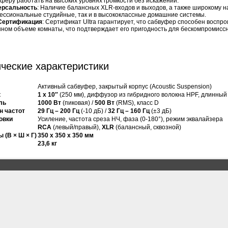
феру работать на высоких уровнях громкости без искажений.
ерсальность
: Наличие балансных XLR-входов и выходов, а также широкому на
ессиональные студийные, так и в высококлассные домашние системы.
Сертификация
: Сертификат Ultra гарантирует, что сабвуфер способен воспр
ном объеме комнаты, что подтверждает его пригодность для бескомпромисс
ческие характеристики
Активный сабвуфер, закрытый корпус (Acoustic Suspension)
к
1 x 10″
(250 мм), диффузор из гибридного волокна HPF, длинный
ль
1000 Вт
(пиковая) /
500 Вт
(RMS), класс D
н частот
29 Гц – 200 Гц
(-10 дБ) /
32 Гц – 160 Гц
(±3 дБ)
овки
Усиление, частота среза НЧ, фаза (0-180°), режим эквалайзера
RCA
(левый/правый),
XLR
(балансный, сквозной)
 (В × Ш × Г)
350 x 350 x 350 мм
23,6 кг