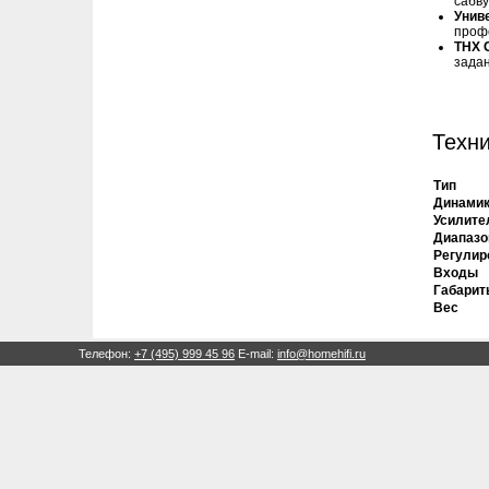
сабву
Унив
проф
THX 
задан
Техни
Тип
Динами
Усилите
Диапазо
Регулир
Входы
Габариты
Вес
Телефон:
+7 (495) 999 45 96
E-mail:
info@homehifi.ru