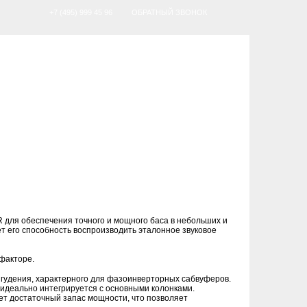
+7 (495) 999 45 96
ОБРАТНЫЙ ЗВОНОК
R для обеспечения точного и мощного баса в небольших и
ет его способность воспроизводить эталонное звуковое
факторе.
 гудения, характерного для фазоинверторных сабвуферов.
 идеально интегрируется с основными колонками.
ет достаточный запас мощности, что позволяет