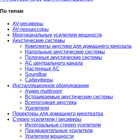
По типам
AV-ресиверы
AV-процессоры
Многоканальные усилители мощности
Акустические системы
Комплекты акустики для домашнего кинозала
Напольные акустические системы
Полочные акустические системы
АС центрального канала
Настенные АС
Soundbar
Сабвуферы
Инсталляционное оборудование
Аудио multiroom
Встраиваемые акустические системы
Всепогодная акустика
Усилители
Проекторы для домашнего кинотеатра
Стерео усилители / ресиверы
Интегральные стерео усилители
Предварительные усилители
Усилители мощности