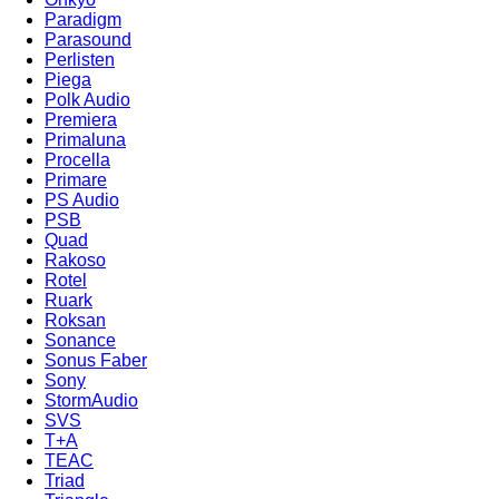
Paradigm
Parasound
Perlisten
Piega
Polk Audio
Premiera
Primaluna
Procella
Primare
PS Audio
PSB
Quad
Rakoso
Rotel
Ruark
Roksan
Sonance
Sonus Faber
Sony
StormAudio
SVS
T+A
TEAC
Triad