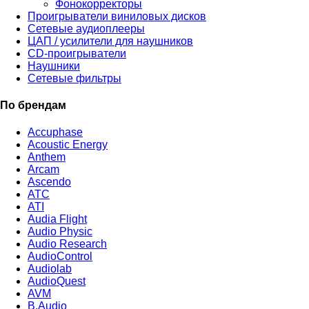
Фонокорректоры
Проигрыватели виниловых дисков
Сетевые аудиоплееры
ЦАП / усилители для наушников
CD-проигрыватели
Наушники
Сетевые фильтры
По брендам
Accuphase
Acoustic Energy
Anthem
Arcam
Ascendo
ATC
ATI
Audia Flight
Audio Physic
Audio Research
AudioControl
Audiolab
AudioQuest
AVM
B.Audio