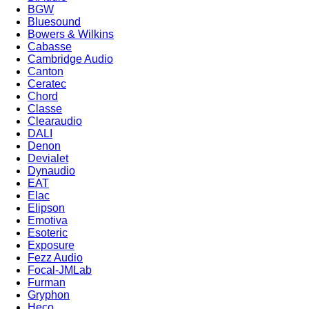
BGW
Bluesound
Bowers & Wilkins
Cabasse
Cambridge Audio
Canton
Ceratec
Chord
Classe
Clearaudio
DALI
Denon
Devialet
Dynaudio
EAT
Elac
Elipson
Emotiva
Esoteric
Exposure
Fezz Audio
Focal-JMLab
Furman
Gryphon
Heco