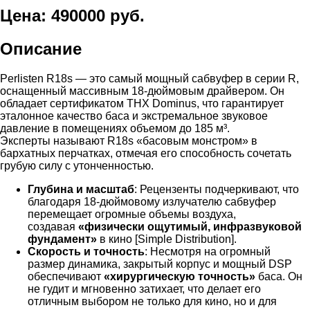
Цена: 490000 руб.
Описание
Perlisten R18s — это самый мощный сабвуфер в серии R,
оснащенный массивным 18-дюймовым драйвером. Он
обладает сертификатом THX Dominus, что гарантирует
эталонное качество баса и экстремальное звуковое
давление в помещениях объемом до 185 м³.
Эксперты называют R18s «басовым монстром» в
бархатных перчатках, отмечая его способность сочетать
грубую силу с утонченностью.
Глубина и масштаб
: Рецензенты подчеркивают, что
благодаря 18-дюймовому излучателю сабвуфер
перемещает огромные объемы воздуха,
создавая
«физически ощутимый, инфразвуковой
фундамент»
в кино [Simple Distribution].
Скорость и точность
: Несмотря на огромный
размер динамика, закрытый корпус и мощный DSP
обеспечивают
«хирургическую точность»
баса. Он
не гудит и мгновенно затихает, что делает его
отличным выбором не только для кино, но и для