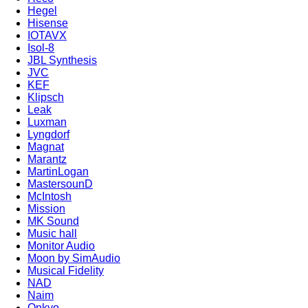
Hegel
Hisense
IOTAVX
Isol-8
JBL Synthesis
JVC
KEF
Klipsch
Leak
Luxman
Lyngdorf
Magnat
Marantz
MartinLogan
MastersounD
McIntosh
Mission
MK Sound
Music hall
Monitor Audio
Moon by SimAudio
Musical Fidelity
NAD
Naim
Onkyo