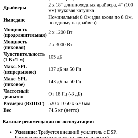
2 x 18″ длинноходных драйвера, 4″ (100
Драйверы
мм) звуковая катушка
Номинальный 8 Ом (два входа по 8 Ом,
Импеданс
по одному на драйвер)
Мощность
2 x 1200 Вт
(продолжительная)
Мощность
2 x 3000 Вт
(пиковая)
Чувствительность
105 дБ
(1 Вт/1 м)
Макс. SPL
137 дБ на 50 Гц
(непрерывное)
Макс. SPL
143 дБ на 50 Гц
(пиковое)
Частотный
От 18 Гц (-3 дБ)
диапазон
Размеры (ВхШхГ)
520 x 1050 x 670 мм
Вес
74.5 кг (нетто)
Важные рекомендации по эксплуатации:
Усиление:
Требуется внешний усилитель с DSP.
Рекомендуется использовать двухканальный