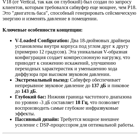
V18 (от Vertical, так как он глубокий) был создан по запросу
клиентов, которым требовался сабвуфер еще мощнее, чем P18.
Это "двигатель баса", способный генерировать сейсмическую
энергию и изменять давление в помещении.
Ключевые особенности концепции:
V-Loaded Configuration:
Два 18-дюймовых драйвера
установлены внутри корпуса под углом друг к другу
(примерно 12 градусов). Эта уникальная V-образная
конфигурация создает компрессионную нагрузку, что
приводит к снижению искажений, улучшению
переходных характеристик и уменьшению хода
диффузора при высоком звуковом давлении.
Экстремальный выход:
Сабвуфер обеспечивает
непрерывное звуковое давление до
137 дБ
и пиковое
до
143 дБ
.
Глубокий бас:
Нижняя граница частотного диапазона
по уровню -3 дБ составляет
18 Гц
, что позволяет
воспроизводить самые глубокие инфразвуковые
эффекты.
Пассивный дизайн:
Требуется мощное внешнее
усиление с DSP-процессором для оптимальной работы.