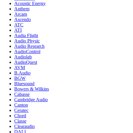
Acoustic Energy
Anthem
Arcam
Ascendo
ATC
ATI
Audia Flight
Audio Physic
Audio Research
AudioControl
Audiolab
AudioQuest
AVM
B.Audio
BGW
Bluesound
Bowers & Wilkins
Cabasse
Cambridge Audio
Canton
Ceratec
Chord
Classe
Clearaudio
DALI