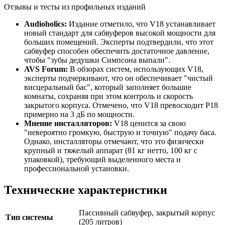
Отзывы и тесты из профильных изданий
Audioholics:
Издание отметило, что V18 устанавливает
новый стандарт для сабвуферов высокой мощности для
больших помещений. Эксперты подтвердили, что этот
сабвуфер способен обеспечить достаточное давление,
чтобы "зубы дедушки Симпсона выпали".
AVS Forum:
В обзорах систем, использующих V18,
эксперты подчеркивают, что он обеспечивает "чистый
висцеральный бас", который заполняет большие
комнаты, сохраняя при этом контроль и скорость
закрытого корпуса. Отмечено, что V18 превосходит P18
примерно на 3 дБ по мощности.
Мнение инсталляторов:
V18 ценится за свою
"невероятно громкую, быструю и точную" подачу баса.
Однако, инсталляторы отмечают, что это физически
крупный и тяжелый аппарат (81 кг нетто, 100 кг с
упаковкой), требующий выделенного места и
профессиональной установки.
Технические характеристики
Пассивный сабвуфер, закрытый корпус
Тип системы
(205 литров)