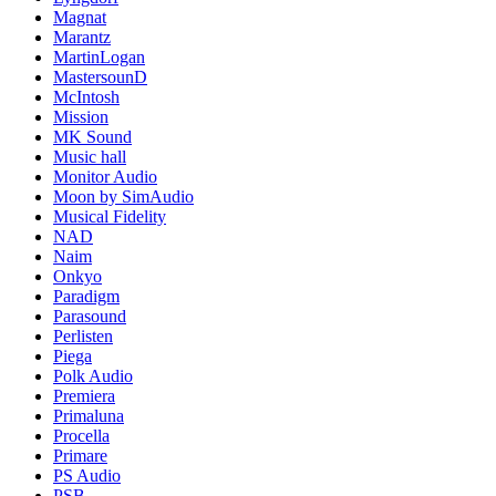
Magnat
Marantz
MartinLogan
MastersounD
McIntosh
Mission
MK Sound
Music hall
Monitor Audio
Moon by SimAudio
Musical Fidelity
NAD
Naim
Onkyo
Paradigm
Parasound
Perlisten
Piega
Polk Audio
Premiera
Primaluna
Procella
Primare
PS Audio
PSB