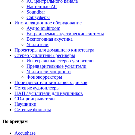
АС центрального канала
Настенные АС
Soundbar
Сабвуферы
Инсталляционное оборудование
Аудио multiroom
Встраиваемые акустические системы
Всепогодная акустика
Усилители
Проекторы для домашнего кинотеатра
Стерео усилители / ресиверы
Интегральные стерео усилители
Предварительные усилители
Усилители мощности
Фонокорректоры
Проигрыватели виниловых дисков
Сетевые аудиоплееры
ЦАП / усилители для наушников
CD-проигрыватели
Наушники
Сетевые фильтры
По брендам
Accuphase