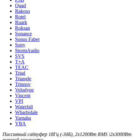
Quad
Rakoso
Rotel
Ruark
Roksan
Sonance
Sonus Faber
Sony
StormAudio
SVS
T+A
TEAC
Triad
Triangle
Trinnov
Velodyne
Vincent
VPI
Waterfall
Wharfedale
Yamaha
YBA
Пассивный сабвуфер 18Гц (-3дБ), 2х1200Вт RMS \2х3000Вт
пиковой мощности