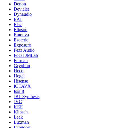
Denon
Devialet
Dynaudio
EAT
Elac
Elipson
Emotiva
Esoteric
Exposure
Fezz Audio
Focal-JMLab
Furman
Gryphon
Heco
Hegel
Hisense
IOTAVX
Isol-8
JBL Synthesis
JVC
KEF
Klipsch
Leak
Luxman
Lyngdorf