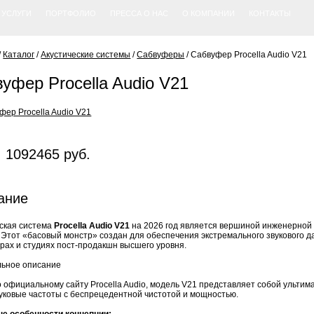
УСЛУГИ
ПОРТФОЛИО
ПРЕССА О НАС
О КОМПАНИИ
КОНТАКТЫ
/
Каталог
/
Акустические системы
/
Сабвуферы
/
Сабвуфер Procella Audio V21
уфер Procella Audio V21
 1092465 руб.
ание
ская система
Procella Audio V21
на 2026 год является вершиной инженерной
 Этот «басовый монстр» создан для обеспечения экстремального звукового 
рах и студиях пост-продакшн высшего уровня.
ьное описание
о официальному сайту
Procella Audio
, модель V21 представляет собой ульти
ковые частоты с беспрецедентной чистотой и мощностью.