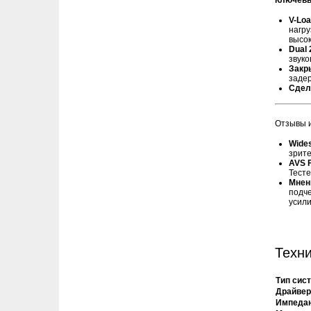
Ключевы
V-Loa
нагру
высо
Dual 
звук
Закр
заде
Сдел
Отзывы 
Wide
зрите
AVS 
Тесте
Мнен
подч
усил
Техни
Тип сис
Драйве
Импеда