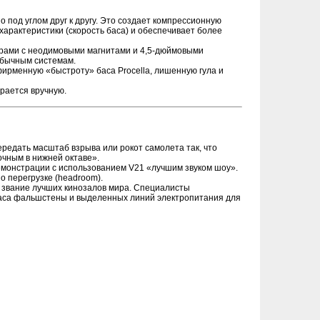
под углом друг к другу. Это создает компрессионную
характеристики (скорость баса) и обеспечивает более
рами с неодимовыми магнитами и 4,5-дюймовыми
обычным системам.
ирменную «быстроту» баса Procella, лишенную гула и
рается вручную.
ередать масштаб взрыва или рокот самолета так, что
очным в нижней октаве».
емонстрации с использованием V21 «лучшим звуком шоу».
о перегрузке (headroom).
 звание лучших кинозалов мира. Специалисты
ркаса фальшстены и выделенных линий электропитания для
й