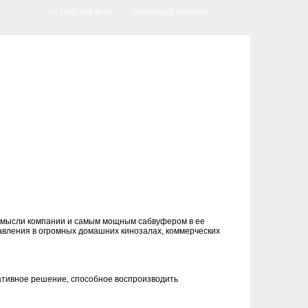
+7 (495) 999 45 96
ОБРАТНЫЙ ЗВОНОК
 мысли компании и самым мощным сабвуфером в ее
давления в огромных домашних кинозалах, коммерческих
мативное решение, способное воспроизводить