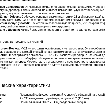
е особенности концепции:
ded Configuration:
Уникальная технология расположения динамиков V-образно 
зку на драйверы, что значительно снижает искажения, улучшает переходные 
кую отдачу по сравнению с плоским расположением.
21-inch Drivers:
Сабвуфер оснащен двумя гигантскими 21-дюймовыми драйве
овыми катушками. Это позволяет перемещать объемы воздуха, недоступные 
ытый корпус (Sealed):
Несмотря на колоссальную мощность, V21 сохраняет ф
ржек, свойственных фазоинверторным конструкциям.
ано в Швеции:
Каждый экземпляр проходит строгий контроль качества и соби
и тесты из профильных изданий
screen Review:
«V21 — это физический опыт, а не просто звук. Он способен п
ль ощущает это каждой клеткой тела. При этом он остается музыкальным и т
Forum:
В репортажах с выставок CEDIA и ISE эксперты регулярно называют д
ры отмечают, что сабвуфер обладает практически неограниченным запасом п
ие инсталляторов:
Модель часто используется в проектах, претендующих на
еркивают, что V21 требует серьезной подготовки помещения: усиленного ка
ителей.
ческие характеристики
темы
Пассивный сабвуфер, закрытый корпус с V-образной нагрузко
ры
2 x 21″ неодимовых драйвера, катушка 4.5″ (115 мм)
нс
Номинальный 4 Ом (2 x 8 Ом, раздельные входы)