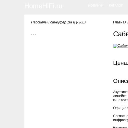
HomeHiFi.ru
НОВИНКИ
КАТАЛОГ
Пассивный сабвуфер 18Гц (-3дБ)
Главная
Сабв
Цена:
Опис
Акустиче
линейке.
кинотеат
Официал
Согласн
инфразву