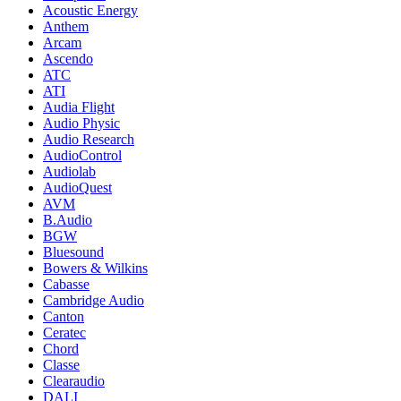
Acoustic Energy
Anthem
Arcam
Ascendo
ATC
ATI
Audia Flight
Audio Physic
Audio Research
AudioControl
Audiolab
AudioQuest
AVM
B.Audio
BGW
Bluesound
Bowers & Wilkins
Cabasse
Cambridge Audio
Canton
Ceratec
Chord
Classe
Clearaudio
DALI