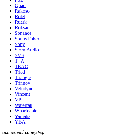
Quad
Rakoso
Rotel
Ruark
Roksan
Sonance
Sonus Faber
Sony
StormAudio
SVS
T+A
TEAC
Triad
Triangle
Trinnov
Velodyne
Vincent
VPI
Waterfall
Wharfedale
Yamaha
YBA
активный сабвуфер