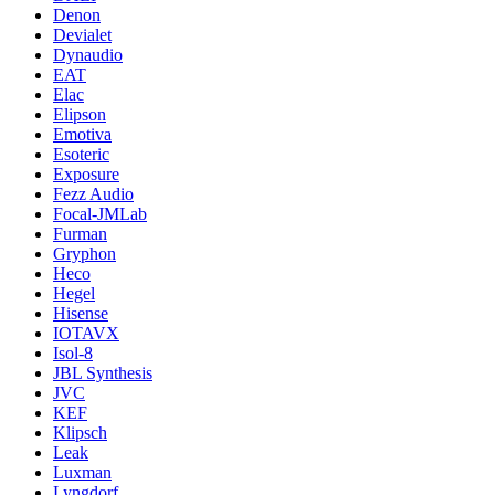
Denon
Devialet
Dynaudio
EAT
Elac
Elipson
Emotiva
Esoteric
Exposure
Fezz Audio
Focal-JMLab
Furman
Gryphon
Heco
Hegel
Hisense
IOTAVX
Isol-8
JBL Synthesis
JVC
KEF
Klipsch
Leak
Luxman
Lyngdorf