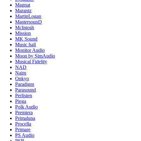
Magnat
Marantz
MartinLogan
MastersounD
McIntosh
Mission
MK Sound
Music hall
Monitor Audio
Moon by SimAudio
Musical Fidelity
NAD
Naim
Onkyo
Paradigm
Parasound
Perlisten
Piega
Polk Audio
Premiera
Primaluna
Procella
Primare
PS Audio
PSB