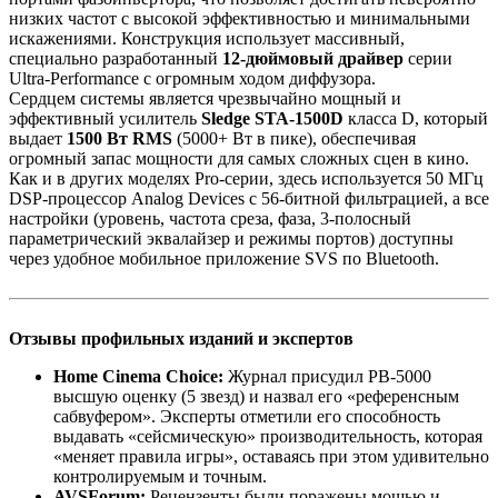
низких частот с высокой эффективностью и минимальными
искажениями. Конструкция использует массивный,
специально разработанный
12-дюймовый драйвер
серии
Ultra-Performance с огромным ходом диффузора.
Сердцем системы является чрезвычайно мощный и
эффективный усилитель
Sledge STA-1500D
класса D, который
выдает
1500 Вт RMS
(5000+ Вт в пике), обеспечивая
огромный запас мощности для самых сложных сцен в кино.
Как и в других моделях Pro-серии, здесь используется 50 МГц
DSP-процессор Analog Devices с 56-битной фильтрацией, а все
настройки (уровень, частота среза, фаза, 3-полосный
параметрический эквалайзер и режимы портов) доступны
через удобное мобильное приложение SVS по Bluetooth.
Отзывы профильных изданий и экспертов
Home Cinema Choice:
Журнал присудил PB-5000
высшую оценку (5 звезд) и назвал его «референсным
сабвуфером». Эксперты отметили его способность
выдавать «сейсмическую» производительность, которая
«меняет правила игры», оставаясь при этом удивительно
контролируемым и точным.
AVSForum:
Рецензенты были поражены мощью и