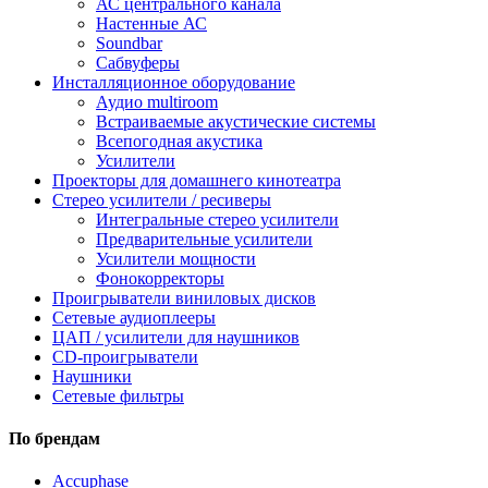
АС центрального канала
Настенные АС
Soundbar
Сабвуферы
Инсталляционное оборудование
Аудио multiroom
Встраиваемые акустические системы
Всепогодная акустика
Усилители
Проекторы для домашнего кинотеатра
Стерео усилители / ресиверы
Интегральные стерео усилители
Предварительные усилители
Усилители мощности
Фонокорректоры
Проигрыватели виниловых дисков
Сетевые аудиоплееры
ЦАП / усилители для наушников
CD-проигрыватели
Наушники
Сетевые фильтры
По брендам
Accuphase