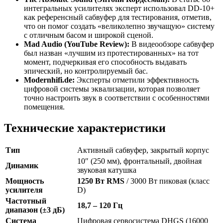
интегральных усилителях эксперт использовал DD-10+
как референсный сабвуфер для тестирования, отметив,
что он помог создать «великолепно звучащую» систему
с отличным басом и широкой сценой.
Mad Audio (YouTube Review):
В видеообзоре сабвуфер
был назван «лучшим из протестированных» на тот
момент, подчеркивая его способность выдавать
эпический, но контролируемый бас.
Modernhifi.de:
Эксперты отметили эффективность
цифровой системы эквализации, которая позволяет
точно настроить звук в соответствии с особенностями
помещения.
Технические характеристики
Тип
Активный сабвуфер, закрытый корпус
10″ (250 мм), фронтальный, двойная
Динамик
звуковая катушка
Мощность
1250 Вт RMS
/ 3000 Вт пиковая (класс
усилителя
D)
Частотный
18,7 – 120 Гц
диапазон (±3 дБ)
Система
Цифровая сервосистема DHGS (16000