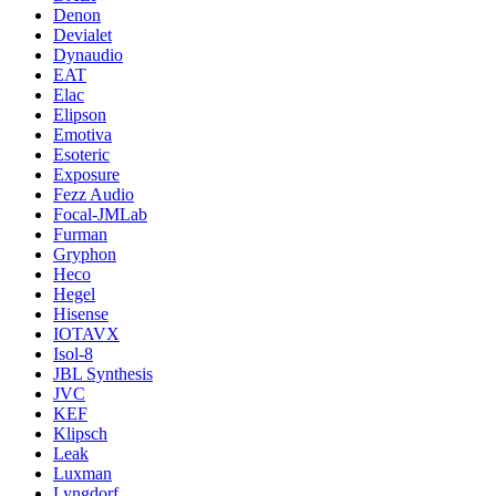
Denon
Devialet
Dynaudio
EAT
Elac
Elipson
Emotiva
Esoteric
Exposure
Fezz Audio
Focal-JMLab
Furman
Gryphon
Heco
Hegel
Hisense
IOTAVX
Isol-8
JBL Synthesis
JVC
KEF
Klipsch
Leak
Luxman
Lyngdorf