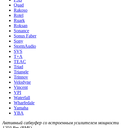
Quad
Rakoso
Rotel
Ruark
Roksan
Sonance
Sonus Faber
Sony
StormAudio
SVS
T+A
TEAC
Triad
Triangle
Trinnov
Velodyne
Vincent
VPI
Waterfall
Wharfedale
Yamaha
YBA
Активный сабвуфер со встроенным усилителем мощности
1250 Вт (RMS).