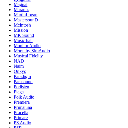
Magnat
Marantz
MartinLogan
MastersounD
McIntosh
Mission
MK Sound
Music hall
Monitor Audio
Moon by SimAudio
Musical Fidelity
NAD
Naim
Onkyo
Paradigm
Parasound
Perlisten
Piega
Polk Audio
Premiera
Primaluna
Procella
Primare
PS Audio
PSB