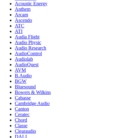
Acoustic Energy
Anthem
Arcam
Ascendo
ATC
ATI
Audia Flight
Audio Physic
Audio Research
AudioControl
Audiolab
AudioQuest
AVM
B.Audio
BGW
Bluesound
Bowers & Wilkins
Cabasse
Cambridge Audio
Canton
Ceratec
Chord
Classe
Clearaudio
DALI