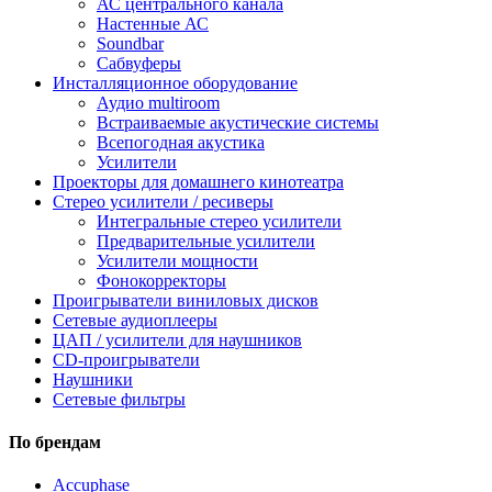
АС центрального канала
Настенные АС
Soundbar
Сабвуферы
Инсталляционное оборудование
Аудио multiroom
Встраиваемые акустические системы
Всепогодная акустика
Усилители
Проекторы для домашнего кинотеатра
Стерео усилители / ресиверы
Интегральные стерео усилители
Предварительные усилители
Усилители мощности
Фонокорректоры
Проигрыватели виниловых дисков
Сетевые аудиоплееры
ЦАП / усилители для наушников
CD-проигрыватели
Наушники
Сетевые фильтры
По брендам
Accuphase