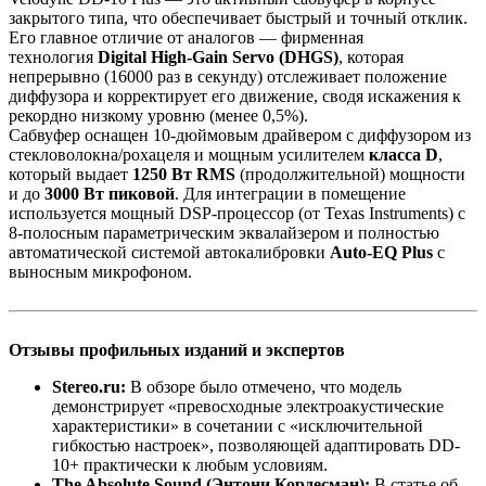
закрытого типа, что обеспечивает быстрый и точный отклик.
Его главное отличие от аналогов — фирменная
технология
Digital High-Gain Servo (DHGS)
, которая
непрерывно (16000 раз в секунду) отслеживает положение
диффузора и корректирует его движение, сводя искажения к
рекордно низкому уровню (менее 0,5%).
Сабвуфер оснащен 10-дюймовым драйвером с диффузором из
стекловолокна/рохацеля и мощным усилителем
класса D
,
который выдает
1250 Вт RMS
(продолжительной) мощности
и до
3000 Вт пиковой
. Для интеграции в помещение
используется мощный DSP-процессор (от Texas Instruments) с
8-полосным параметрическим эквалайзером и полностью
автоматической системой автокалибровки
Auto-EQ Plus
с
выносным микрофоном.
Отзывы профильных изданий и экспертов
Stereo.ru:
В обзоре было отмечено, что модель
демонстрирует «превосходные электроакустические
характеристики» в сочетании с «исключительной
гибкостью настроек», позволяющей адаптировать DD-
10+ практически к любым условиям.
The Absolute Sound (Энтони Кордесман):
В статье об