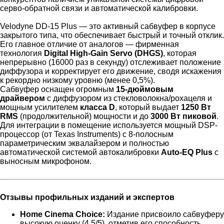
серво-обратной связи и автоматической калибровки.
Velodyne DD-15 Plus — это активный сабвуфер в корпусе
закрытого типа, что обеспечивает быстрый и точный отклик.
Его главное отличие от аналогов — фирменная
технология
Digital High-Gain Servo (DHGS)
, которая
непрерывно (16000 раз в секунду) отслеживает положение
диффузора и корректирует его движение, сводя искажения
к рекордно низкому уровню (менее 0,5%).
Сабвуфер оснащен огромным
15-дюймовым
драйвером
с диффузором из стекловолокна/рохацеля и
мощным усилителем
класса D
, который выдает
1250 Вт
RMS
(продолжительной) мощности и до
3000 Вт пиковой
.
Для интеграции в помещение используется мощный DSP-
процессор (от Texas Instruments) с 8-полосным
параметрическим эквалайзером и полностью
автоматической системой автокалибровки
Auto-EQ Plus
с
выносным микрофоном.
Отзывы профильных изданий и экспертов
Home Cinema Choice:
Издание присвоило сабвуферу
высокую оценку (4.5/5), отметив его способность