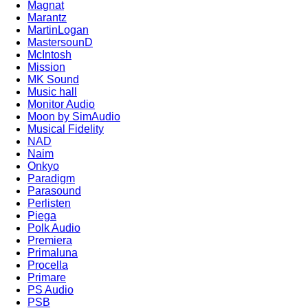
Magnat
Marantz
MartinLogan
MastersounD
McIntosh
Mission
MK Sound
Music hall
Monitor Audio
Moon by SimAudio
Musical Fidelity
NAD
Naim
Onkyo
Paradigm
Parasound
Perlisten
Piega
Polk Audio
Premiera
Primaluna
Procella
Primare
PS Audio
PSB