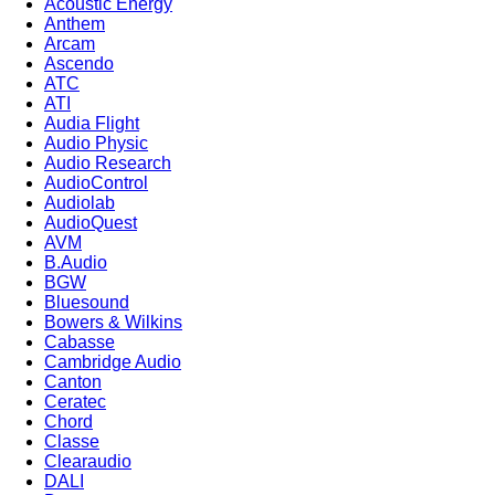
Acoustic Energy
Anthem
Arcam
Ascendo
ATC
ATI
Audia Flight
Audio Physic
Audio Research
AudioControl
Audiolab
AudioQuest
AVM
B.Audio
BGW
Bluesound
Bowers & Wilkins
Cabasse
Cambridge Audio
Canton
Ceratec
Chord
Classe
Clearaudio
DALI