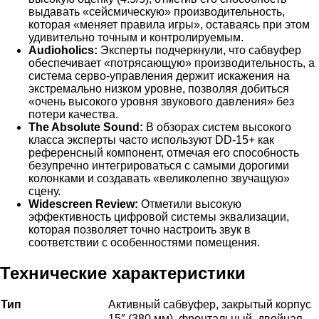
выдавать «сейсмическую» производительность,
которая «меняет правила игры», оставаясь при этом
удивительно точным и контролируемым.
Audioholics:
Эксперты подчеркнули, что сабвуфер
обеспечивает «потрясающую» производительность, а
система серво-управления держит искажения на
экстремально низком уровне, позволяя добиться
«очень высокого уровня звукового давления» без
потери качества.
The Absolute Sound:
В обзорах систем высокого
класса эксперты часто используют DD-15+ как
референсный компонент, отмечая его способность
безупречно интегрироваться с самыми дорогими
колонками и создавать «великолепно звучащую»
сцену.
Widescreen Review:
Отметили высокую
эффективность цифровой системы эквализации,
которая позволяет точно настроить звук в
соответствии с особенностями помещения.
Технические характеристики
Тип
Активный сабвуфер, закрытый корпус
15″ (380 мм), фронтальный, двойная