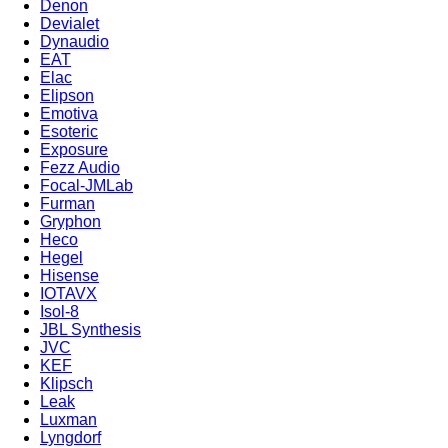
Denon
Devialet
Dynaudio
EAT
Elac
Elipson
Emotiva
Esoteric
Exposure
Fezz Audio
Focal-JMLab
Furman
Gryphon
Heco
Hegel
Hisense
IOTAVX
Isol-8
JBL Synthesis
JVC
KEF
Klipsch
Leak
Luxman
Lyngdorf