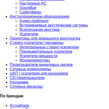
Настенные АС
Soundbar
Сабвуферы
Инсталляционное оборудование
Аудио multiroom
Встраиваемые акустические системы
Всепогодная акустика
Усилители
Проекторы для домашнего кинотеатра
Стерео усилители / ресиверы
Интегральные стерео усилители
Предварительные усилители
Усилители мощности
Фонокорректоры
Проигрыватели виниловых дисков
Сетевые аудиоплееры
ЦАП / усилители для наушников
CD-проигрыватели
Наушники
Сетевые фильтры
По брендам
Accuphase