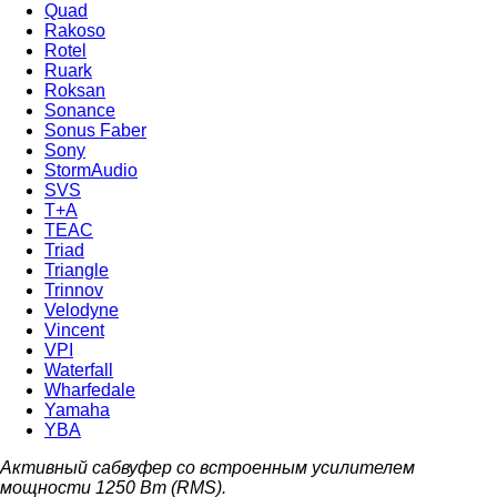
Quad
Rakoso
Rotel
Ruark
Roksan
Sonance
Sonus Faber
Sony
StormAudio
SVS
T+A
TEAC
Triad
Triangle
Trinnov
Velodyne
Vincent
VPI
Waterfall
Wharfedale
Yamaha
YBA
Активный сабвуфер со встроенным усилителем
мощности 1250 Вт (RMS).