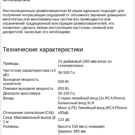
Инсталляционные громкоговорители M-серии идеально подходят для
получения потрясающих ощущений от объемного звучания домашнего
кинотеатра или многокомнатных систем без громоздкости или
ограничений традиционной конструкции громкоговорителей, что
позволяет сделать любую инсталляцию настолько сложной или
дискретной, насколько это необходимо.
Технические характеристики
15-дюймовый (385 мм) конус из
Приводы
стекловолокна
Частотная характеристика (±3
36-500 Гц
дБ)
Выходная мощность
500 Вт
усилителя
Пиковая выходная мощность
850 Вт
Диапазон кроссовера
30-150 Гц
Входы
Стерео линейный вход (2x RCA Phono)
Балансный вход XLR
Моно (LFE) Линейный вход (RCA Phono)
Отношение сигнал/шум (С/Ш)
≥85дБ
Сред. Максимальный выход @
123 дБ
1 м
Размеры
Высота 539 мм (с ножками)
Ширина: 885 мм