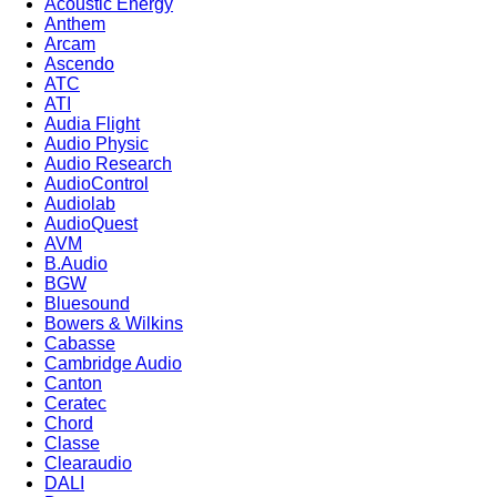
Acoustic Energy
Anthem
Arcam
Ascendo
ATC
ATI
Audia Flight
Audio Physic
Audio Research
AudioControl
Audiolab
AudioQuest
AVM
B.Audio
BGW
Bluesound
Bowers & Wilkins
Cabasse
Cambridge Audio
Canton
Ceratec
Chord
Classe
Clearaudio
DALI