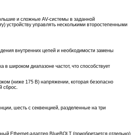
большие и сложные AV-системы в заданной
ry) устройству управлять несколькими второстепенными
ждения внутренних цепей и необходимости замены
а в широком диапазоне частот, что способствует
зком (ниже 175 В) напряжении, которая безопасно
й сброс.
енции, шесть с секвенцией, разделенные на три
ый Ethernet-адаптер BlueBOLT (приобретается отдельно)