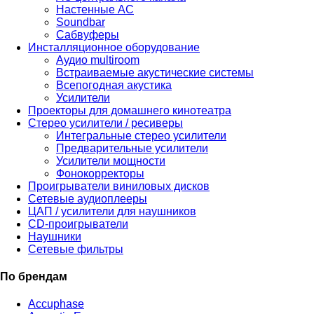
Настенные АС
Soundbar
Сабвуферы
Инсталляционное оборудование
Аудио multiroom
Встраиваемые акустические системы
Всепогодная акустика
Усилители
Проекторы для домашнего кинотеатра
Стерео усилители / ресиверы
Интегральные стерео усилители
Предварительные усилители
Усилители мощности
Фонокорректоры
Проигрыватели виниловых дисков
Сетевые аудиоплееры
ЦАП / усилители для наушников
CD-проигрыватели
Наушники
Сетевые фильтры
По брендам
Accuphase