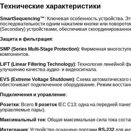
Технические характеристики
SmartSequencing™
: Ключевая особенность устройства. Э
последовательности одним нажатием кнопки или поворотом
(Secondary) устройствами, обеспечивая скоординированно
Защита и фильтрация
:
SMP (Series Multi-Stage Protection)
: Фирменная многоступ
компонентов.
LiFT (Linear Filtering Technology)
: Технология линейной ф
улучшению качества аудио- и видеосигнала.
EVS (Extreme Voltage Shutdown)
: Схема автоматического 
обесточивает подключенное оборудование. Режим восстано
Подключения и управление
:
Розетки
: Всего
9 розеток
IEC C13: одна на передней панел
управляемые пары).
Максимальный ток
: Общая максимальная сила тока сост
Интеграция
: Устройство оснащено портами
RS-232
для ин