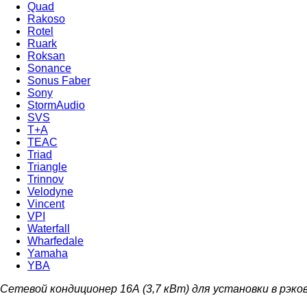
Quad
Rakoso
Rotel
Ruark
Roksan
Sonance
Sonus Faber
Sony
StormAudio
SVS
T+A
TEAC
Triad
Triangle
Trinnov
Velodyne
Vincent
VPI
Waterfall
Wharfedale
Yamaha
YBA
Сетевой кондиционер 16А (3,7 кВт) для установки в рэко