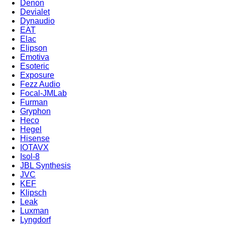
Denon
Devialet
Dynaudio
EAT
Elac
Elipson
Emotiva
Esoteric
Exposure
Fezz Audio
Focal-JMLab
Furman
Gryphon
Heco
Hegel
Hisense
IOTAVX
Isol-8
JBL Synthesis
JVC
KEF
Klipsch
Leak
Luxman
Lyngdorf