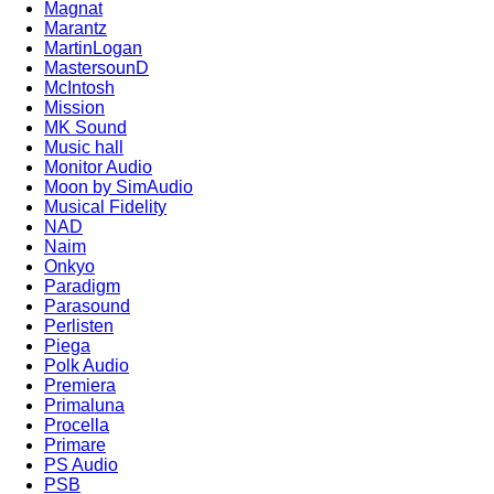
Magnat
Marantz
MartinLogan
MastersounD
McIntosh
Mission
MK Sound
Music hall
Monitor Audio
Moon by SimAudio
Musical Fidelity
NAD
Naim
Onkyo
Paradigm
Parasound
Perlisten
Piega
Polk Audio
Premiera
Primaluna
Procella
Primare
PS Audio
PSB