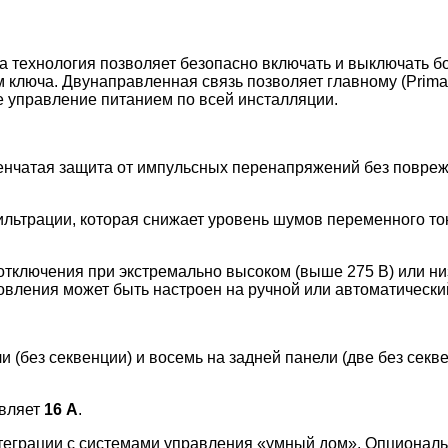
та технология позволяет безопасно включать и выключать 
 ключа. Двунаправленная связь позволяет главному (Prima
е управление питанием по всей инсталляции.
енчатая защита от импульсных перенапряжений без повре
ильтрации, которая снижает уровень шумов переменного ток
отключения при экстремально высоком (выше 275 В) или ни
вления может быть настроен на ручной или автоматически
и (без секвенции) и восемь на задней панели (две без секв
авляет
16 А
.
теграции с системами управления «умный дом». Опциональн