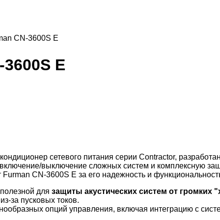
man CN-3600S E
-3600S E
ондиционер сетевого питания серии Contractor, разработа
 включение/выключение сложных систем и комплексную защ
Furman CN-3600S E за его надежность и функциональность
 полезной для
защиты акустических систем от громких 
з-за пусковых токов.
нообразных опций управления, включая интеграцию с сист